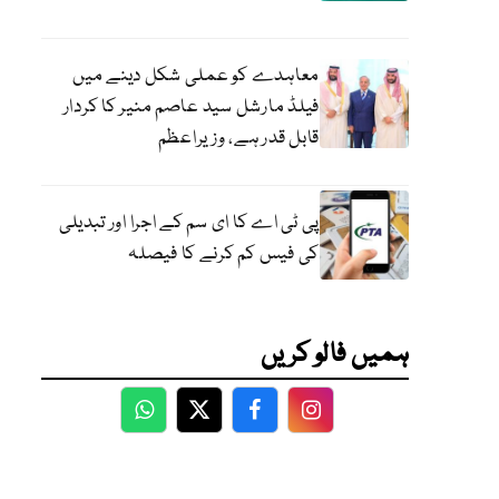
معاہدے کو عملی شکل دینے میں
فیلڈ مارشل سید عاصم منیر کا کردار
قابل قدر ہے، وزیراعظم
پی ٹی اے کا ای سم کے اجرا اور تبدیلی
کی فیس کم کرنے کا فیصلہ
ہمیں فالو کریں
WhatsApp
Twitter
Facebook
Facebook