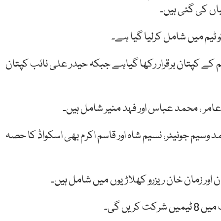
کو ٹیم میں شامل کرلیا گیا ہے۔
ین روحیل نذیر کو قومی انڈر 19 کرکٹ ٹیم کے کپتان برقرار رکھا گیاہے جبکہ حیدر علی نائب کپتان
د عامر ، محمد عباس اور فہد منیر شامل ہیں۔
یم جونیئر، نسیم شاہ اور قاسم اکرم بھی اسکواڈ کا حصہ
اور زمان خان ریزرو کھلاڑیوں میں شامل ہیں۔