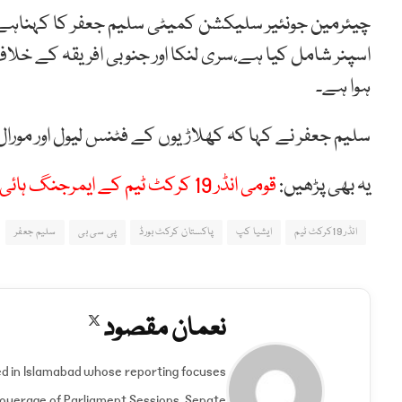
چیئرمین جونئیر سلیکشن کمیٹی سلیم جعفر کا کہناہے 
اسپنر شامل کیا ہے،سری لنکا اور جنوبی افریقہ کے خل
ہوا ہے۔
سلیم جعفر نے کہا کہ کھلاڑیوں کے فٹنس لیول اور مورا
یہ بھی پڑھیں:
قومی انڈر 19 کرکٹ ٹیم کے ایمرجنگ ہائی پرفارمنس کیمپ کا آغاز
انڈر 19کرکٹ ٹیم
ایشیا کپ
پاکستان کرکٹ بورڈ
پی سی بی
سلیم جعفر
نعمان مقصود
X
(Twitter)
ed in Islamabad whose reporting focuses
 Coverage of Parliament Sessions, Senate