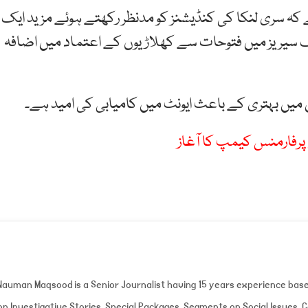
کہ سری لنکا کی کنڈیشنز کو مدنظر رکھتے ہوئے مزید ایک
اف سیریز میں فتوحات سے کھلاڑیوں کے اعتماد میں اضافہ
ل میں بہتری کے باعث ایونٹ میں کامیابی کی امید ہے۔
Nauman Maqsood is a Senior Journalist having 15 years experience bas
on Investigative Stories, Special Packages, Segments on Social Issues,