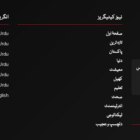
نیوز کیٹیگریز
انگر
صفحۂ اول
Urdu
تازہ ترین
Urdu
پاکستان
Urdu
دنیا
Urdu
اس
معیشت
Urdu
کھیل
Urdu
تعلیم
lish
صحت
انٹرٹینمنٹ
ٹیکنالوجی
دلچسپ و عجیب