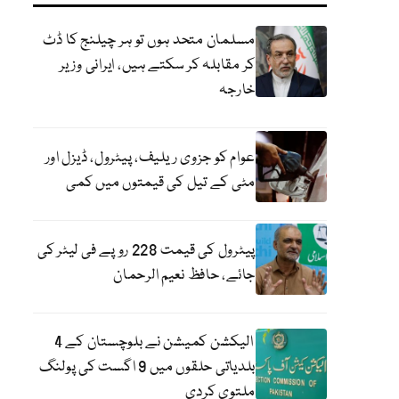
مسلمان متحد ہوں تو ہر چیلنج کا ڈٹ
کر مقابلہ کر سکتے ہیں، ایرانی وزیر
خارجہ
عوام کو جزوی ریلیف، پیٹرول، ڈیزل اور
مٹی کے تیل کی قیمتوں میں کمی
پیٹرول کی قیمت 228 روپے فی لیٹر کی
جائے، حافظ نعیم الرحمان
الیکشن کمیشن نے بلوچستان کے 4
بلدیاتی حلقوں میں 9 اگست کی پولنگ
ملتوی کردی