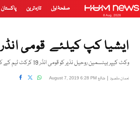
صفحۂ اول
تازہ ترین
پاکستان
8 Aug, 2026
ایشیا کپ کیلئے قومی انڈر 19 کرکٹ ٹیم کا اعلان کردیا گیا
وکٹ کیپر بیٹسمین روحیل نذیر کو قومی انڈر 19 کرکٹ ٹیم کے کپتان برقرار رکھا گیاہے جبکہ حیدر علی نائب کپتان مقرر کیے گئے۔
|
شائع
August 7, 2019 6:28 PM
نعمان مقصود