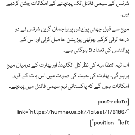
شرٹس کے سیمی فائنل تک پہنچنے کے امکانات روشن کردیے
ہیں۔
میچ سے قبل چھٹی پوزیشن پر براجمان گرین شرٹس نے دو
درجہ ترقی کرکے چوتھی پوزیشن حاصل کرلی اور اس کے
پوائنٹس کی تعداد 9 ہوگئی ہے۔
اب ٹیم انتظامیہ کی نظر کل انگلینڈ اور بھارت کے درمیان میچ
پر ہو گی۔ بھارت کی جیت کی صورت میں اس بات کے قوی
امکانات ہوں گے کہ پاکستانی ٹیم سیمی فائنل میں پہنچے۔
[post-relate
link=”https://humnews.pk//latest/176106/”
position =”left”]