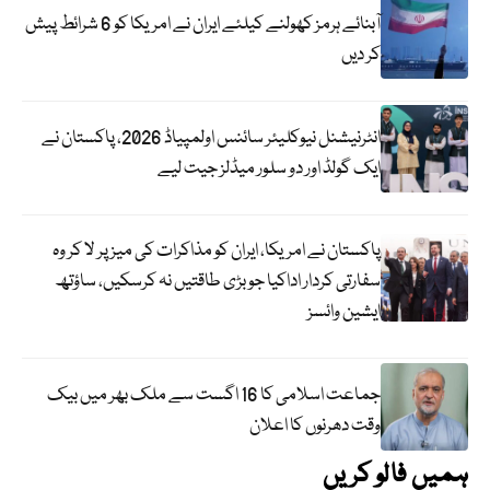
آبنائے ہرمز کھولنے کیلئے ایران نے امریکا کو 6 شرائط پیش
کر دیں
انٹرنیشنل نیوکلیئر سائنس اولمپیاڈ 2026، پاکستان نے
ایک گولڈ اور دو سلور میڈلز جیت لیے
پاکستان نے امریکا، ایران کو مذاکرات کی میز پر لا کر وہ
سفارتی کردار اداکیا جو بڑی طاقتیں نہ کرسکیں، ساؤتھ
ایشین وائسز
جماعت اسلامی کا 16 اگست سے ملک بھر میں بیک
وقت دھرنوں کا اعلان
ہمیں فالو کریں