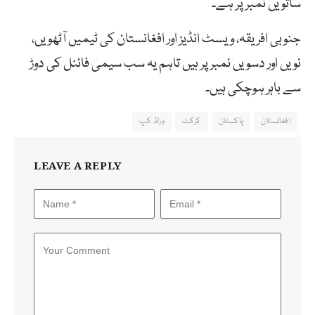
ساتویں نمبر پر ہے۔
جنوبی افریقہ، ویسٹ انڈیز اور افغانستان کی ٹیمیں آٹھویں،
نویں اور دسویں نمبر پر ہیں تاہم یہ سب سیمی فائنل کی دوڑ
سے باہر ہوچکی ہیں۔
افغانستان
پاکستان
کرکٹ
ورلڈ کپ
LEAVE A REPLY