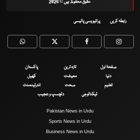
حقوق محفوظ ہیں © 2026
رابطہ کریں
پرائیویسی پالیسی
WhatsApp
Twitter
Facebook
Faceboo
صفحۂ اول
تازہ ترین
پاکستان
دنیا
معیشت
کھیل
تعلیم
صحت
انٹرٹینمنٹ
ٹیکنالوجی
دلچسپ و عجیب
Pakistan News in Urdu
Sports News in Urdu
Business News in Urdu