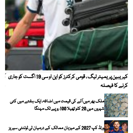
کیریبین پریمیئر لیگ ، قومی کرکٹرز کو این او سی 19 اگست کو جاری
آز
کرنے کا فیصلہ
چھی
ملک بھر میں آٹے کی قیمت میں اضافہ، ایک ہفتے میں کئی
شہروں میں 20 کلو تھیلا 100 روپے تک مہنگا
ورلڈ کپ 2027 کے میزبان ممالک کے درمیان ٹی ٹوئنٹی سیریز