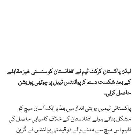
لیڈز: پاکستان کرکٹ ٹیم نے افغانستان کو سنسنی خیز مقابلے
کے بعد شکست دے کر پوائنٹس ٹیبل پر چوتھی پوزیشن
حاصل کرلی۔
پاکستانی ٹیمیں روایتی انداز میں بظاہر ایک آسان میچ کو
مشکل بناتے ہوئے افغانستان کے خلاف کامیابی حاصل کی
تاہم اس میچ سے ملنے والے دو قیمتی پوائنٹس نے گرین