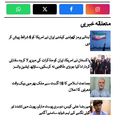
WhatsApp
Twitter
Facebook
Faceboo
متعلقہ خبریں
آبنائے ہرمز کھولنے کیلئے ایران نے امریکا کو 6 شرائط پیش کر
دیں
پاکستان نے امریکا، ایران کو مذاکرات کی میز پر لا کر وہ سفارتی
کردار اداکیا جو بڑی طاقتیں نہ کرسکیں، ساؤتھ ایشین وائسز
جماعت اسلامی کا 16 اگست سے ملک بھر میں بیک وقت
دھرنوں کا اعلان
میر رضا علی کیس: دوسری پوسٹ مارٹم رپورٹ میں تشدد اور
گولی لگنے کے اہم شواہد سامنے آگئے