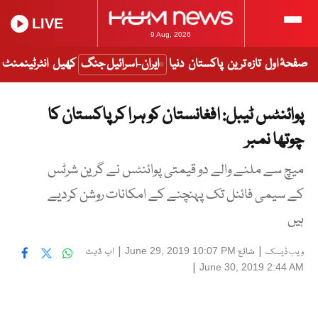
LIVE
9 Aug, 2026
صفحۂ اول
تازہ ترین
پاکستان
دنیا
ایران-اسرائیل جنگ
کھیل
انٹرٹینمنٹ
پوائنٹس ٹیبل: افغانستان کو ہرا کر پاکستان کا
چوتھا نمبر
میچ سے ملنے والے دو قیمتی پوائنٹس نے گرین شرٹس
کے سیمی فائنل تک پہنچنے کے امکانات روشن کردیے
ہیں
|
شائع
|
اپ ڈیٹ
June 29, 2019 10:07 PM
ویب ڈیسک
|
June 30, 2019 2:44 AM