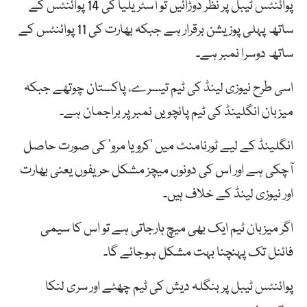
پوائنٹس ٹیبل پر نظر دوڑائیں تو آسٹریلیا کی 14 پوائنٹس کے
ساتھ پہلی پوزیشن برقرار ہے جبکہ بھارت کی 11 پوائنٹس کے
ساتھ دوسرا نمبر ہے۔
اسی طرح نیوزی لینڈ کی ٹیم تیسرے، پاکستان چوتھے جبکہ
میزبان انگلینڈ کی ٹیم پانچویں نمبر پر براجمان ہے۔
انگلینڈ کے لیے ٹورنامنٹ میں ’کرو یا مرو‘ کی صورت حاصل
آچکی ہے اور اس کی دونوں میچز مشکل حریفوں یعنی بھارت
اور نیوزی لینڈ کے خلاف ہیں۔
اگر میزبان ٹیم ایک بھی میچ ہارجاتی ہے تو اس کا سیمی
فائنل تک پہنچنا بہت مشکل ہوجائے گا۔
پوائنٹس ٹیبل پر بنگلہ دیش کی ٹیم چھٹے اور سری لنکا