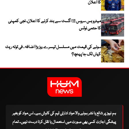
کا اعلان
میٹرو بس سروس 11 اگست سے بند کرنے کا اعلان، نجی کمپنی
کا حتمی نوٹس
سونے کی قیمت میں مسلسل تیسرے روز بڑا اضافہ ، فی تولہ ریٹ
کہاں تک جا پہنچا؟
ہم نیوز پر شائع یا نشر ہونے والا مواد ادارتی ٹیم کی کاوش ہے۔ اس مواد کو بغیر
پیشگی اجازت کسی بھی صورت میں استعمال یا نقل کرنا درست نہیں۔ تمام