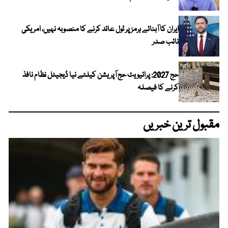
ایران کا آبنائے ہرمز پر ٹول عائد کرنے کا منصوبہ نہیں، امریکی
نائب صدر
حج 2027: پرائیویٹ حج آپریشن کیلئے نیا ڈیجیٹل نظام نافذ
کرنے کا فیصلہ
مقبول ترین خبریں