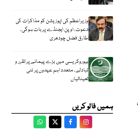
وزیراعظم کی اپوزیشن کو مذاکرات کی
دعوت، اوپن ایجنڈے پر بات ہوگی،
طارق فضل چودھری
بیوروکریسی میں بڑے پیمانے پر تقرر و
تبادلے، متعدد اہم عہدوں پر نئی
تعیناتیاں
ہمیں فالو کریں
WhatsApp
Twitter
Facebook
Facebook