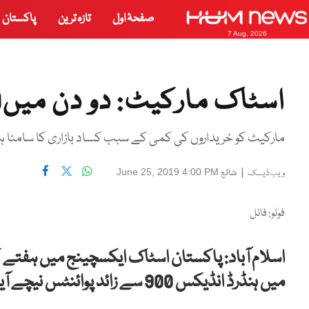
صفحۂ اول
تازہ ترین
پاکستان
7 Aug, 2026
اسٹاک مارکیٹ: دو دن میں900سے زائد پوائنٹس کی کمی
مارکیٹ کو خریداروں کی کمی کے سبب کساد بازاری کا سامنا 
|
شائع
June 25, 2019 4:00 PM
ویب ڈیسک
فوٹو: فائل
اسلام آباد: پاکستان اسٹاک ایکسچینج میں ہفتے
میں ہنڈرڈ انڈیکس 900 سے زائد پوائنٹس نیچے آیا ہے۔