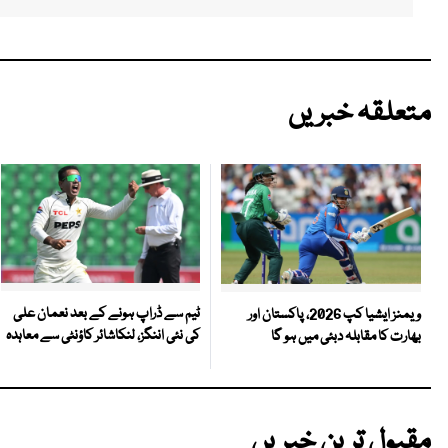
متعلقہ خبریں
ٹیم سے ڈراپ ہونے کے بعد نعمان علی
ویمنز ایشیا کپ 2026، پاکستان اور
کی نئی اننگز، لنکاشائر کاؤنٹی سے معاہدہ
بھارت کا مقابلہ دبئی میں ہو گا
مقبول ترین خبریں