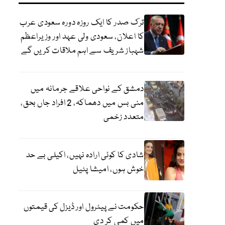
ترک صدر کا ایک روزہ دورہ سعودی عرب
کا اعلان، سعودی ولی عہد اور وزیراعظم
شہباز شریف سے اہم ملاقات کریں گے
دمشق کے نواحی علاقے جرمانہ میں
منی بس میں دھماکہ، 2 افراد جاں بحق،
متعدد زخمی
شادی کا کوئی ارادہ نہیں، اکیلی بے حد
خوش ہوں، امیشا پٹیل
حکومت نے پیٹرول اور ڈیزل کی قیمتوں
میں کمی کر دی