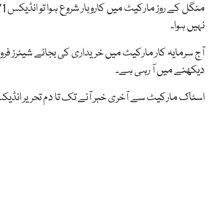
نہیں ہوا۔
آج سرمایہ کار مارکیٹ میں خریداری کی بجائے شیئرز ف
دیکھنے میں آ رہی ہے۔
اسٹاک مارکیٹ سے آخری خبر آنے تک تا دم تحریر انڈیکس میں 281 پوائنٹس کی کمی ریکا