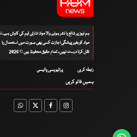
ہم نیوز پر شائع یا نشر ہونے والا مواد ادارتی ٹیم کی کاوش ہے۔ 
مواد کو بغیر پیشگی اجازت کسی بھی صورت میں استعمال یا
نقل کرنا درست نہیں۔ تمام حقوق محفوظ ہیں © 2026
رابطہ کریں
پرائیویسی پالیسی
ہمیں فالو کریں
WhatsApp
Twitter
Facebook
Facebook