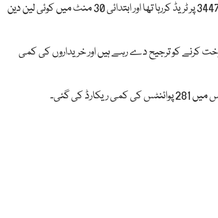
منگل کے روز مارکیٹ میں کاروبار شروع ہوا تو انڈیکس 34471 پر ٹریڈ کررہا تھا اور ابتدائی 30 منٹ میں کوئی لین دین
روخت کرنے کو ترجیح دے رہے ہیں اور خریداروں کی کمی
رڈ کی گئی۔