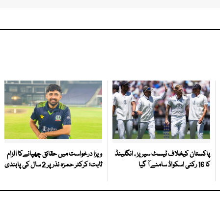
پاکستان کیخلاف ٹیسٹ سیریز ، انگلینڈ
ویزا درخواست میں حقائق چھپانےکا الزام
کا 16 رکنی اسکواڈ سامنے آ گیا
ثابت؛ کرکٹر حمزہ نذر پر 2 سال کی پابندی