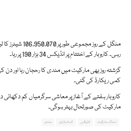
رہی۔ کاروبار کے اختتام پر انڈیکس 34 ہزار 190 پر رہا۔
کمی ریکارڈ کی گئی۔
کاروبار ہفتے کے آغاز پر معاشی سرگرمیاں کم دکھائی دے 
مارکیٹ کی صورتحال بہتر ہوگی۔
اسٹاک مارکیٹ
انڈیکس
کساد بازاری
مندی