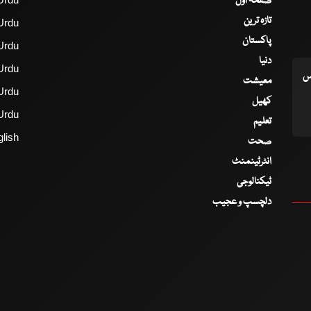
صفحۂ اول
تازہ ترین
Urdu
پاکستان
Urdu
دنیا
Urdu
اس
معیشت
Urdu
کھیل
Urdu
تعلیم
lish
صحت
انٹرٹینمنٹ
ٹیکنالوجی
دلچسپ و عجیب