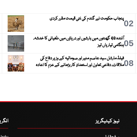
پنجاب حکومت نے گندم کی نئی قیمت مقرر کردی
3
02
آئندہ 48 گھنٹوں میں بارشوں اور دریاؤں میں طغیانی کا خدشہ،
6
05
ہنگامی تیاریاں تیز
فیلڈ مارشل سید عاصم منیر اور صومالیہ کے وزیر دفاع کی
9
08
ملاقات، دفاعی تعاون اور استعدادِ کار بڑھانے کے عزم کا اعادہ
نیوز کیٹیگریز
انگر
Urdu