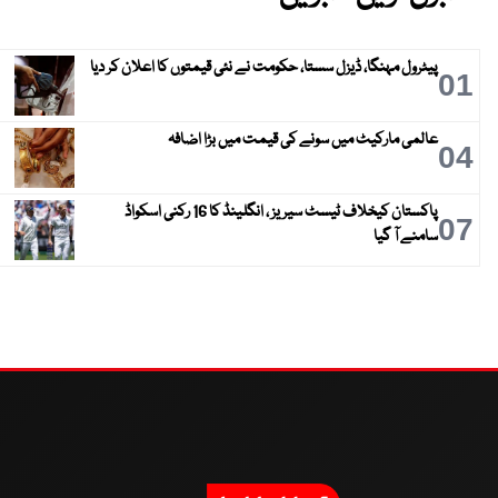
پیٹرول مہنگا، ڈیزل سستا، حکومت نے نئی قیمتوں کا اعلان کر دیا
01
عالمی مارکیٹ میں سونے کی قیمت میں بڑا اضافہ
04
پاکستان کیخلاف ٹیسٹ سیریز ، انگلینڈ کا 16 رکنی اسکواڈ
07
سامنے آ گیا