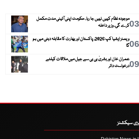
موجودہ نظام کہیں نہیں جا رہا، حکومت اپنی آئینی مدت مکمل
0
کرے گی، وزیر داخلہ
ویمنز ایشیا کپ 2026، پاکستان اور بھارت کا مقابلہ دبئی میں ہو
0
گا
عمران خان اور بشریٰ بی بی سے جیل میں ملاقات کیلئے
0
درخواست دائر
یزی سیکشنز
Pakistan News in 