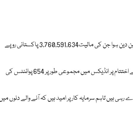
منگل کے روز مجموعی طور پر 106,950,070 شیئرز کا لین دین ہوا جن کی مالیت3,760,591,634 پاکستانی روپے
گزشتہ روز بھی مارکیٹ میں مندی کا رحجان رہا اور دن کے اختتام پر انڈیکس میں مجموعی طور پر 654 پوائنٹس کی
رہی ہیں تاہم سرمایہ کار پر امید ہیں کہ آنے والے دنوں میں