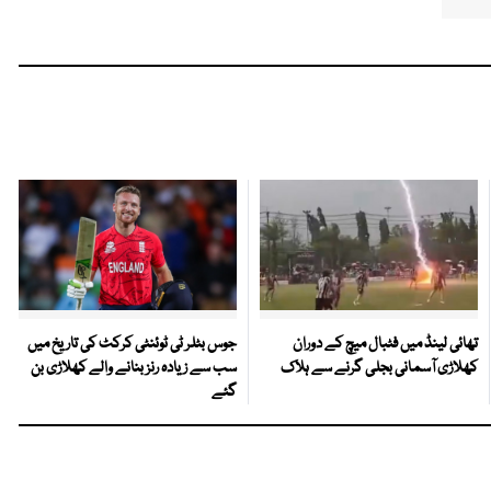
تھائی لینڈ میں فٹبال میچ کے دوران
جوس بٹلر ٹی ٹوئنٹی کرکٹ کی تاریخ میں
کھلاڑی آسمانی بجلی گرنے سے ہلاک
سب سے زیادہ رنز بنانے والے کھلاڑی بن
گئے