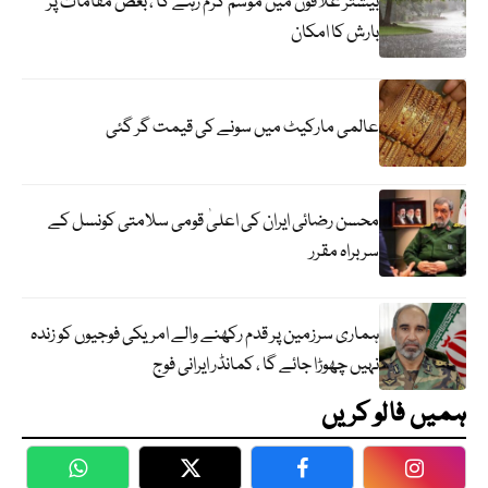
بیشتر علاقوں میں موسم گرم رہے گا ، بعض مقامات پر
بارش کا امکان
عالمی مارکیٹ میں سونے کی قیمت گر گئی
محسن رضائی ایران کی اعلیٰ قومی سلامتی کونسل کے
سربراہ مقرر
ہماری سرزمین پر قدم رکھنے والے امریکی فوجیوں کو زندہ
نہیں چھوڑا جائے گا ، کمانڈر ایرانی فوج
ہمیں فالو کریں
WhatsApp
Twitter
Facebook
Faceboo