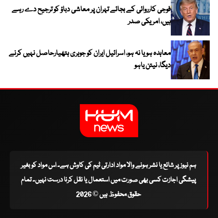
فوجی کارروائی کے بجائے تہران پر معاشی دباؤ کو ترجیح دے رہے
ہیں، امریکی صدر
معاہدہ ہو یا نہ ہو، اسرائیل ایران کو جوہری ہتھیارحاصل نہیں کرنے
دیگا، نیتن یاہو
ہم نیوز پر شائع یا نشر ہونے والا مواد ادارتی ٹیم کی کاوش ہے۔ اس مواد کو بغیر
پیشگی اجازت کسی بھی صورت میں استعمال یا نقل کرنا درست نہیں۔ تمام
حقوق محفوظ ہیں © 2026