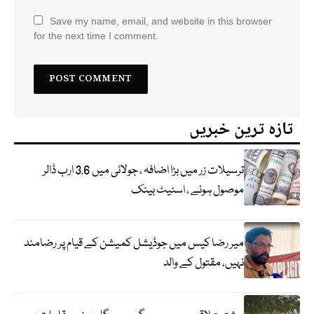
Save my name, email, and website in this browser
for the next time I comment.
تازہ ترین خبریں
ترسیلات زر میں بڑا اضافہ ، جولائی میں 3.6 ارب ڈالر
موصول ہوئے ، اسٹیٹ بینک
میر رضا کیس میں جوڈیشل کمیشن کے قیام پر رضامند
نہیں، مقتول کے والد