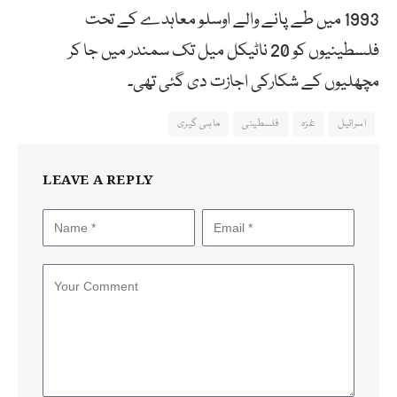
1993 میں طے پانے والے اوسلو معاہدے کے تحت
فلسطینیوں کو 20 ناٹیکل میل تک سمندر میں جا کر
مچھلیوں کے شکارکی اجازت دی گئی تھی۔
اسرائیل
غزہ
فلسطینی
ماہی گیری
LEAVE A REPLY