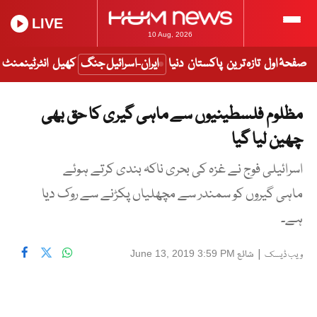
LIVE
10 Aug, 2026
صفحۂ اول
تازہ ترین
پاکستان
دنیا
ایران-اسرائیل جنگ
کھیل
انٹرٹینمنٹ
مظلوم فلسطینیوں سے ماہی گیری کا حق بھی
چھین لیا گیا
اسرائیلی فوج نے غزہ کی بحری ناکہ بندی کرتے ہوئے
ماہی گیروں کو سمندر سے مچھلیاں پکڑنے سے روک دیا
ہے۔
|
شائع
June 13, 2019 3:59 PM
ویب ڈیسک