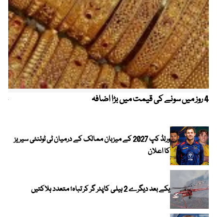
4 روز میں سونے کی قیمت میں بڑا اضافہ
خیب
الا
ورلڈ کپ 2027 کے میزبان ممالک کے درمیان ٹی ٹوئنٹی سیریز
کا اعلان
یکے بعد دیگرے 2 ہیلی کاپٹر گر کر تباہ؛ متعدد ہلاکتیں