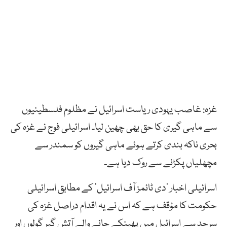
غزہ: غاصب یہودی ریاست اسرائیل نے مظلوم فلسطینیوں
سے ماہی گیری کا حق بھی چھین لیا۔ اسرائیلی فوج نے غزہ کی
بحری ناکہ بندی کرتے ہوئے ماہی گیروں کو سمندر سے
مچھلیاں پکڑنے سے روک دیا ہے۔
اسرائیلی اخبار ’دی ٹائمز آف اسرائیل‘ کے مطابق اسرائیلی
حکومت کا مؤقف ہے کہ اس نے یہ اقدام دراصل غزہ کی
سرحد سے اسرائیل میں پھینکے جانے والے آتش گیر گولوں اور