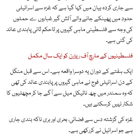
سے جاری کردہ بیان میں کہا گیا ہے کہ غزہ سے اسرائیلی
حدود میں پھینکے جانے والے آتش گیر غباروں ے حملوں
کی وجہ سے فلسطینی ماہی گیروں پر تاحکم ثانی پابندی عائد
کی گئی ہے۔
فلسطینیوں کے مارچ آف ریڑرن کو ایک سال مکمل
ایک ہفتے کے دوران یہ دوسرا واقعہ ہے۔ اس سے قبل منگل
کے دن اسرائیلی فوج نے ماہی گیروں پر پابندی عائد کی تھی
کہ وہ سمندر میں چھ ناٹیکل میل سے آگے جا کر مچھلیوں کا
شکار نہیں کرسکتے ہیں۔
غزہ کی گزشتہ دس سے فضائی، بحری اور بری ناکہ بندی جاری
ہے جو اسرائیل نے کررکھی ہے۔