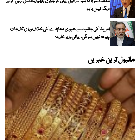
معاہدہ ہو یا نہ ہو، اسرائیل ایران کو جوہری ہتھیارحاصل نہیں کرنے
دیگا، نیتن یاہو
امریکا کی جانب سے عبوری معاہدے کی خلاف ورزی تک بات
چیت نہیں ہو گی، ایرانی وزیر خارجہ
مقبول ترین خبریں