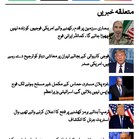
متعلقہ خبریں
ہماری سرزمین پر قدم رکھنے والے امریکی فوجیوں کو زندہ نہیں
چھوڑا جائے گا ، کمانڈر ایرانی فوج
فوجی کارروائی کے بجائے تہران پر معاشی دباؤ کو ترجیح دے رہے
ہیں، امریکی صدر
غزہ پلان مسترد، حماس کے مکمل غیر مسلح ہونے تک فوج
واپس نہیں بلائیں گے، اسرائیلی وزیراعظم
ٹرمپ آبنائے ہرمز کھلنے پر فتح کا اعلان کرنے والے تھے، وال
اسٹریٹ جرنل کا انکشاف