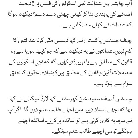
آپ چاہتے ہیں عدالت نجی اسکولوں کی فیس پر 5فیصد
اضافے کی پابندی ہٹا کر کھلی چھٹی دے دے؟دیکھنا ہوگا
کہ عدالت نے کہاں حد لگانی ہے۔
چیف جسٹس پاکستان نے کہا فیسیں مقرر کرنا عدالتوں کا
کام نہیں۔عدالتوں نے یہ دیکھنا ہے کہ جو کچھ ہورہا ہے وہ
قانون کے مطابق ہے یا نہیں؟دیکھیں گہ کہ نجی اسکولوں کے
معاملات آئین و قانون کے مطابق ہیں؟ بنیادی حقوق کا تعلق
عوام سے ہوتا ہے۔
جسٹس آصف سعید خان کھوسہ نے کہا لارڈ میکالے نے کہا
تھا کہ اچھے استاد دیں، میں اچھے طالب علم دوں گا۔ اگر آپ
نے سرمایہ کاری کرنی ہے تو اساتذہ پر کریں۔ اساتذہ اچھے
ہونگے تو ہی اچھے طالب علم ہونگے۔