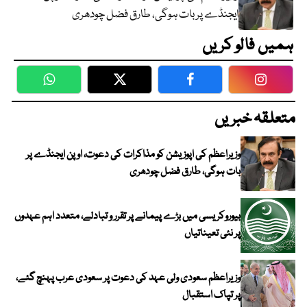
ایجنڈے پر بات ہوگی، طارق فضل چودھری
ہمیں فالو کریں
WhatsApp
Twitter
Facebook
Faceboo
متعلقہ خبریں
وزیراعظم کی اپوزیشن کو مذاکرات کی دعوت، اوپن ایجنڈے پر
بات ہوگی، طارق فضل چودھری
بیوروکریسی میں بڑے پیمانے پر تقرر و تبادلے، متعدد اہم عہدوں
پر نئی تعیناتیاں
وزیراعظم سعودی ولی عہد کی دعوت پر سعودی عرب پہنچ گئے،
پر تپاک استقبال