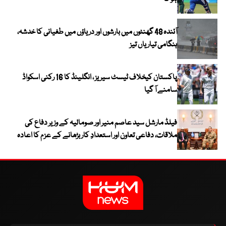
آئندہ 48 گھنٹوں میں بارشوں اور دریاؤں میں طغیانی کا خدشہ،
ہنگامی تیاریاں تیز
پاکستان کیخلاف ٹیسٹ سیریز ، انگلینڈ کا 16 رکنی اسکواڈ
سامنے آ گیا
فیلڈ مارشل سید عاصم منیر اور صومالیہ کے وزیر دفاع کی
ملاقات، دفاعی تعاون اور استعدادِ کار بڑھانے کے عزم کا اعادہ