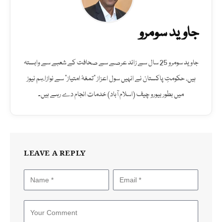
جاوید سومرو
جاوید سومرو 25 سال سے زائد عرصے سے صحافت کے شعبے سے وابستہ
ہیں، حکومتِ پاکستان نے انہیں سول اعزاز "تمغۂ امتیاز" سے نوازا،ہم نیوز
میں بطور بیورو چیف (اسلام آباد) خدمات انجام دے رہے ہیں۔
LEAVE A REPLY