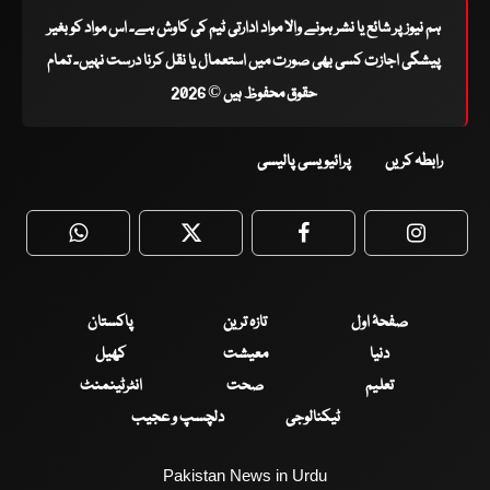
ہم نیوز پر شائع یا نشر ہونے والا مواد ادارتی ٹیم کی کاوش ہے۔ اس مواد کو بغیر
پیشگی اجازت کسی بھی صورت میں استعمال یا نقل کرنا درست نہیں۔ تمام
حقوق محفوظ ہیں © 2026
رابطہ کریں
پرائیویسی پالیسی
WhatsApp
Twitter
Facebook
Faceboo
صفحۂ اول
تازہ ترین
پاکستان
دنیا
معیشت
کھیل
تعلیم
صحت
انٹرٹینمنٹ
ٹیکنالوجی
دلچسپ و عجیب
Pakistan News in Urdu