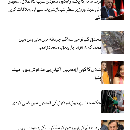
ترک صدر کا ایک روزہ دورہ سعودی عرب کا اعلان، سعودی
ولی عہد اور وزیراعظم شہباز شریف سے اہم ملاقات کریں
گے
دمشق کے نواحی علاقے جرمانہ میں منی بس میں
دھماکہ، 2 افراد جاں بحق، متعدد زخمی
شادی کا کوئی ارادہ نہیں، اکیلی بے حد خوش ہوں، امیشا
پٹیل
حکومت نے پیٹرول اور ڈیزل کی قیمتوں میں کمی کر دی
وزیراعظم کی اپوزیشن کو مذاکرات کی دعوت، اوپن