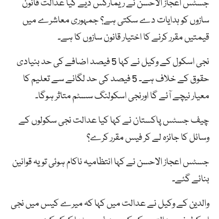
جسٹس اعجاز الاحسن نے ریمارکس دیے کیا عدالت قانون
سازوں کو ہدایات دے سکتی ہے؟ جمہوری معاشرے میں
قیمتیں مقرر کرنے کا اختیار قانون سازوں کا ہے۔
نجی اسکول کے وکیل نے کہا 5 فیصد اضافے کی حد بنیادی
حقوق کے خلاف ہے۔ 5 فیصد کی حد لگانے سے تعلیم کا
معیار نیچے آئے گا اورنجی اسکولنگ سسٹم متاثر ہوگا۔
چیف جسٹس پاکستان نے کہا کیا عدالت نجی سکولوں کے
وسائل کا جائزہ لے کر فیس مقرر کرے؟
جسٹس اعجاز الاحسن نے کہا انتظامیہ ناکام ہوئی تو یہ قوانین
بنائے گئے۔
والدین کے وکیل نے عدالت میں کہا کہ میرے کیس میں نجی