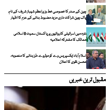
چین کے صدر کا خصوصی خط وزیراعظم شہباز شریف کے نام،
پاک چین شراکت داری مزید مضبوط بنانے کے عزم کا اظہار
غزہ میں اسرائیلی کارروائیوں پر پاکستان سمیت 8 اسلامی
ممالک کا مشترکہ اعلامیہ
اسلام آباد ایکسپریس وے کو موٹروے طرز بنانے کا منصوبہ،
محسن نقوی کا اعلان
مقبول ترین خبریں