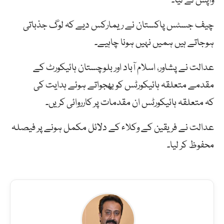
واپس لے لیا۔
چیف جسٹس پاکستان نے ریمارکس دیے کہ لوگ جذباتی
ہوجاتے ہیں ہمیں نہیں ہونا چاہیے۔
عدالت نے پشاور، اسلام آباد اور بلوچستان ہائیکورٹ کے
مقدمے متعلقہ ہائیکورٹس کو بھجواتے ہوئے ہدایت کی
کہ متعلقہ ہائیکورٹس ان مقدمات پر کارروائی کریں۔
عدالت نے فریقین کے وکلاء کے دلائل مکمل ہونے پر فیصلہ
محفوظ کر لیا۔