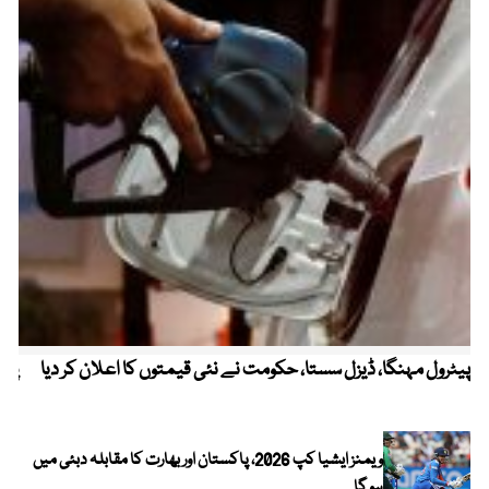
پیٹرول مہنگا، ڈیزل سستا، حکومت نے نئی قیمتوں کا اعلان کر دیا
پنج
ویمنز ایشیا کپ 2026، پاکستان اور بھارت کا مقابلہ دبئی میں
ہو گا