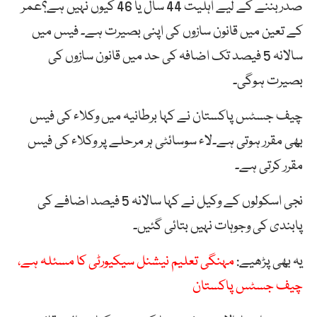
صدربننے کے لیے اہلیت 44 سال یا 46 کیوں نہیں ہے؟عمر
کے تعین میں قانون سازوں کی اپنی بصیرت ہے۔ فیس میں
سالانہ 5 فیصد تک اضافہ کی حد میں قانون سازوں کی
بصیرت ہوگی۔
چیف جسٹس پاکستان نے کہا برطانیہ میں وکلاء کی فیس
بھی مقرر ہوتی ہے۔لاء سوسائٹی ہر مرحلے پر وکلاء کی فیس
مقرر کرتی ہے۔
نجی اسکولوں کے وکیل نے کہا سالانہ 5 فیصد اضافے کی
پابندی کی وجوہات نہیں بتائی گئیں۔
یہ بھی پڑھیے:
مہنگی تعلیم نیشنل سیکیورٹی کا مسئلہ ہے،
چیف جسٹس پاکستان