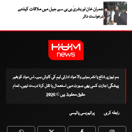
عمران خان اور بشریٰ بی بی سے جیل میں ملاقات کیلئے
درخواست دائر
ہم نیوز پر شائع یا نشر ہونے والا مواد ادارتی ٹیم کی کاوش ہے۔ اس مواد کو بغیر
پیشگی اجازت کسی بھی صورت میں استعمال یا نقل کرنا درست نہیں۔ تمام
حقوق محفوظ ہیں © 2026
رابطہ کریں
پرائیویسی پالیسی