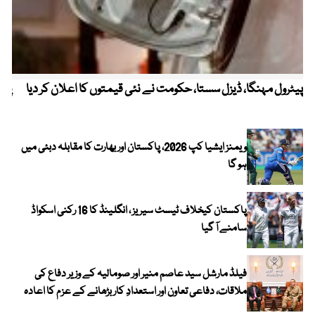
پیٹرول مہنگا، ڈیزل سستا، حکومت نے نئی قیمتوں کا اعلان کر دیا
پنج
ویمنز ایشیا کپ 2026، پاکستان اور بھارت کا مقابلہ دبئی میں
ہو گا
پاکستان کیخلاف ٹیسٹ سیریز ، انگلینڈ کا 16 رکنی اسکواڈ
سامنے آ گیا
فیلڈ مارشل سید عاصم منیر اور صومالیہ کے وزیر دفاع کی
ملاقات، دفاعی تعاون اور استعدادِ کار بڑھانے کے عزم کا اعادہ