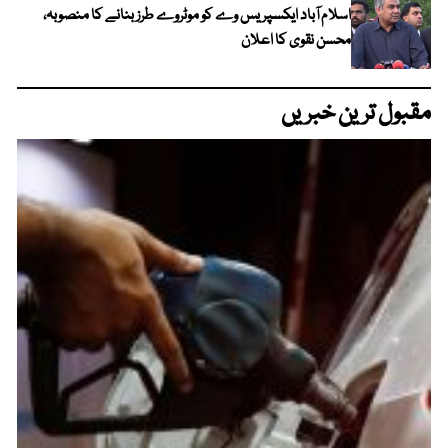
اسلام آباد ایکسپریس وے کو موٹروے طرز بنانے کا منصوبہ،
محسن نقوی کا اعلان
مقبول ترین خبریں