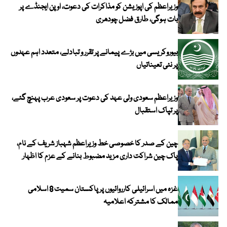
وزیراعظم کی اپوزیشن کو مذاکرات کی دعوت، اوپن ایجنڈے پر
بات ہوگی، طارق فضل چودھری
بیوروکریسی میں بڑے پیمانے پر تقرر و تبادلے، متعدد اہم عہدوں
پر نئی تعیناتیاں
وزیراعظم سعودی ولی عہد کی دعوت پر سعودی عرب پہنچ گئے،
پر تپاک استقبال
چین کے صدر کا خصوصی خط وزیراعظم شہباز شریف کے نام،
پاک چین شراکت داری مزید مضبوط بنانے کے عزم کا اظہار
غزہ میں اسرائیلی کارروائیوں پر پاکستان سمیت 8 اسلامی
ممالک کا مشترکہ اعلامیہ