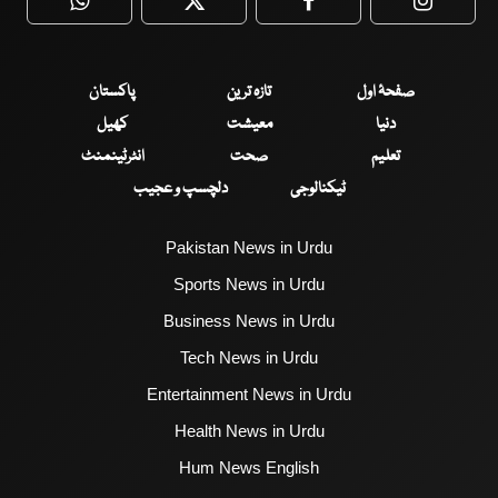
WhatsApp
Twitter
Facebook
Faceboo
صفحۂ اول
تازہ ترین
پاکستان
دنیا
معیشت
کھیل
تعلیم
صحت
انٹرٹینمنٹ
ٹیکنالوجی
دلچسپ و عجیب
Pakistan News in Urdu
Sports News in Urdu
Business News in Urdu
Tech News in Urdu
Entertainment News in Urdu
Health News in Urdu
Hum News English