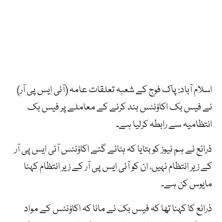
اسلام آباد: پاک فوج کے شعبہ تعلقات عامہ (آئی ایس پی آر)
نے فیس بک اکاؤنٹس بند کرنے کے معاملے پر فیس بک
انتظامیہ سے رابطہ کرلیا ہے۔
ذرائع نے ہم نیوز کو بتایا کہ ہٹائے گئے اکاؤنٹس آئی ایس پی آر
کے زیر انتظام نہیں، ان کو آئی ایس پی آر کے زیر انتظام کہنا
مایوس کن ہے۔
ذرائع کا کہنا تھا کہ فیس بک نے مانا کہ اکاؤنٹس کے مواد