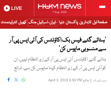
LIVE
7 Aug, 2026
صفحۂ اول
تازہ ترین
پاکستان
دنیا
ایران-اسرائیل جنگ
کھیل
انٹرٹینمنٹ
’ہٹائے گئے فیس بک اکاؤنٹس کی آئی ایس پی آر
سے منسوبی مایوس کن‘
ہٹائے گئے اکاؤنٹس آئی ایس پی آر کے زیر انتظام نہیں، ان
کو آئی ایس پی آر کے زیر انتظام کہنا مایوس کن ہے، ذرائع
|
شائع
April 3, 2019 6:50 PM
ویب ڈیسک