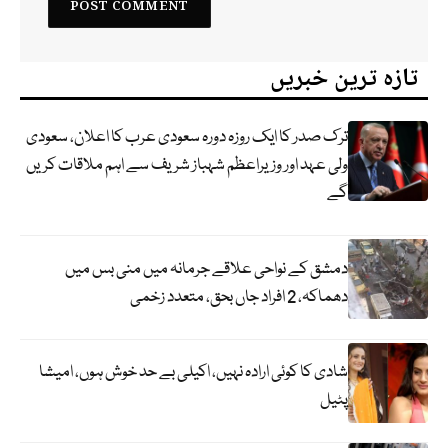
تازہ ترین خبریں
ترک صدر کا ایک روزہ دورہ سعودی عرب کا اعلان، سعودی
ولی عہد اور وزیراعظم شہباز شریف سے اہم ملاقات کریں
گے
دمشق کے نواحی علاقے جرمانہ میں منی بس میں
دھماکہ، 2 افراد جاں بحق، متعدد زخمی
شادی کا کوئی ارادہ نہیں، اکیلی بے حد خوش ہوں، امیشا
پٹیل