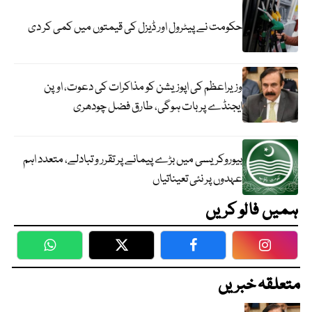
حکومت نے پیٹرول اور ڈیزل کی قیمتوں میں کمی کر دی
وزیراعظم کی اپوزیشن کو مذاکرات کی دعوت، اوپن
ایجنڈے پر بات ہوگی، طارق فضل چودھری
بیوروکریسی میں بڑے پیمانے پر تقرر و تبادلے، متعدد اہم
عہدوں پر نئی تعیناتیاں
ہمیں فالو کریں
WhatsApp
Twitter
Facebook
Faceboo
متعلقہ خبریں