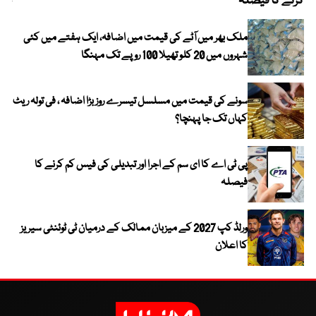
کرنے کا فیصلہ
چھی
ملک بھر میں آٹے کی قیمت میں اضافہ، ایک ہفتے میں کئی
شہروں میں 20 کلو تھیلا 100 روپے تک مہنگا
سونے کی قیمت میں مسلسل تیسرے روز بڑا اضافہ ، فی تولہ ریٹ
کہاں تک جا پہنچا؟
پی ٹی اے کا ای سم کے اجرا اور تبدیلی کی فیس کم کرنے کا
فیصلہ
ورلڈ کپ 2027 کے میزبان ممالک کے درمیان ٹی ٹوئنٹی سیریز
کا اعلان