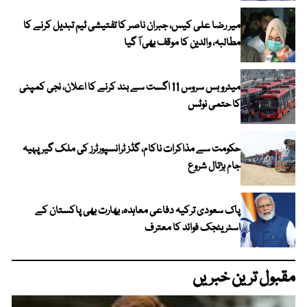
میر رضا علی کیس، جبران ناصر کا تفتیشی ٹیم تبدیل کرنے کا
مطالبہ، والدین کا موقف بھی آ گیا
میٹرو بس سروس 11 اگست سے بند کرنے کا اعلان، نجی کمپنی
کا حتمی نوٹس
حکومت سے مذاکرات ناکام، گڈز ٹرانسپورٹرز کی ملک گیر پہیہ
جام ہڑتال شروع
پاک سعودی ترکیہ دفاعی معاہدہ، بھارت بھی پاکستان کے
اسٹریٹجک فوائد کا معترف
مقبول ترین خبریں