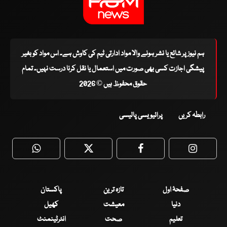
ہم نیوز پر شائع یا نشر ہونے والا مواد ادارتی ٹیم کی کاوش ہے۔ اس مواد کو بغیر
پیشگی اجازت کسی بھی صورت میں استعمال یا نقل کرنا درست نہیں۔ تمام
حقوق محفوظ ہیں © 2026
رابطہ کریں
پرائیویسی پالیسی
WhatsApp
Twitter
Facebook
Faceboo
صفحۂ اول
تازہ ترین
پاکستان
دنیا
معیشت
کھیل
تعلیم
صحت
انٹرٹینمنٹ