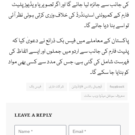
کی جانب سے جائزہ لیا جائے گا اور اگر تصویر یا ویڈیوز پلیٹ
فارم کے کمیونٹی اسٹینڈرڈ کی خلاف وزری کرتی ہوئی نظر آئی
تو اسے ہٹا دیا جائے گا۔
پاکستان کے معاملے میں فیس بک ذرائع نے دعویٰ کیا کہ
پلیٹ فارم کی جانب سے اردو میں جملوں اور ایسے الفاظ کی
فہرست شامل کی گئی ہے، جس کی مدد سے کسی بھی مواد
کو ہٹایا جا سکے گا۔
facebook
ڈیجیٹل رائٹس فاؤنڈیشن
شرکت داری
فیس بک
معروف سوشل میڈیا ویب سائٹ
LEAVE A REPLY