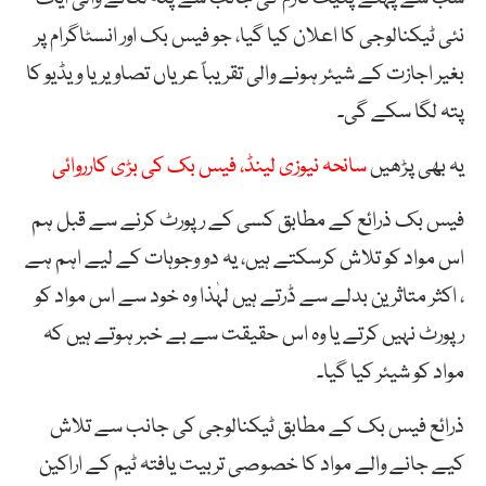
نئی ٹیکنالوجی کا اعلان کیا گیا، جو فیس بک اور انسٹاگرام پر
بغیر اجازت کے شیئر ہونے والی تقریباً عریاں تصاویر یا ویڈیو کا
پتہ لگا سکے گی۔
یہ بھی پڑھیں
سانحہ نیوزی لینڈ، فیس بک کی بڑی کارروائی
فیس بک ذرائع کے مطابق کسی کے رپورٹ کرنے سے قبل ہم
اس مواد کو تلاش کرسکتے ہیں، یہ دو وجوہات کے لیے اہم ہے
، اکثر متاثرین بدلے سے ڈرتے ہیں لہٰذا وہ خود سے اس مواد کو
رپورٹ نہیں کرتے یا وہ اس حقیقت سے بے خبر ہوتے ہیں کہ
مواد کو شیئر کیا گیا۔
ذرائع فیس بک کے مطابق ٹیکنالوجی کی جانب سے تلاش
کیے جانے والے مواد کا خصوصی تربیت یافتہ ٹیم کے اراکین