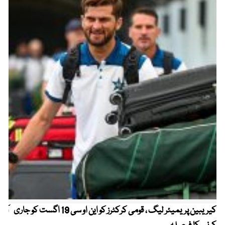
کیریبین پریمیئر لیگ ، قومی کرکٹرز کو این او سی 19 اگست کو جاری
آز