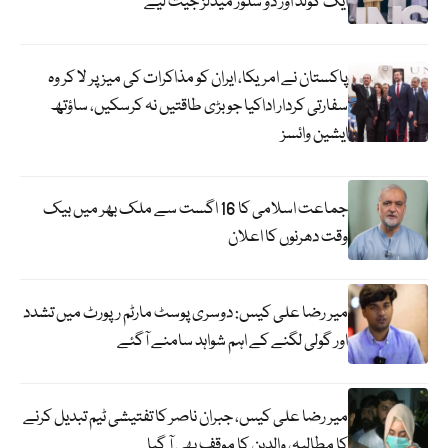
ایک گولڈ اور دو سلور میڈلز جیت لیے
پاکستان نے امریکا، ایران کو مذاکرات کی میز پر لا کر وہ
سفارتی کردار اداکیا جو بڑی طاقتیں نہ کرسکیں، ساؤتھ
ایشین وائسز
جماعت اسلامی کا 16 اگست سے ملک بھر میں بیک
وقت دھرنوں کا اعلان
میر رضا علی کیس: دوسری پوسٹ مارٹم رپورٹ میں تشدد
اور گولی لگنے کے اہم شواہد سامنے آگئے
میر رضا علی کیس، جبران ناصر کا تفتیشی ٹیم تبدیل کرنے
کا مطالبہ، والدین کا موقف بھی آ گیا