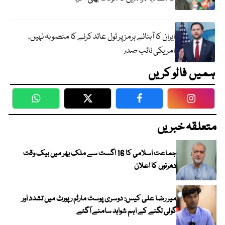
ایران کا آبنائے ہرمز پر ٹول عائد کرنے کا منصوبہ نہیں،
امریکی نائب صدر
ہمیں فالو کریں
WhatsApp
Twitter
Facebook
Faceboo
متعلقہ خبریں
جماعت اسلامی کا 16 اگست سے ملک بھر میں بیک وقت
دھرنوں کا اعلان
میر رضا علی کیس: دوسری پوسٹ مارٹم رپورٹ میں تشدد اور
گولی لگنے کے اہم شواہد سامنے آگئے