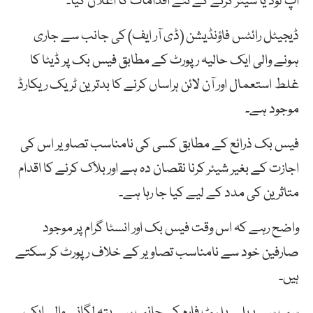
اپ لوڈ یا شیئر کرنے کے نئے اقدامات کا اعلان کیا۔
ڈیجیٹل رائٹس فاؤنڈیشن (ڈی آر ایف) کی جانب سے جاری
ہونے والی ایک حالیہ رپورٹ کے مطابق فیس بک پر ڈیٹا کا
غلط استعمال اور آن لائن ہراساں کرنے کا بدترین ٹریک ریکارڈ
موجود ہے۔
فیس بک ذرائع کے مطابق کسی کی نامناسب تصاویر اس کی
اجازت کے بغیر شیئر کرنا نقصان دہ ہے اور بلاک کرنے کا اقدام
متاثرین کی مدد کے لیے کیا جا رہا ہے۔
واضح رہے کہ اس وقت فیس بک اور انسٹا گرام پر موجود
صارفین خود سے نامناسب تصاویر کے خلاف رپورٹ کر سکتے
ہیں۔
سب سے پہلے پلیٹ فارم کی جانب سے پتہ لگانے والی ایک