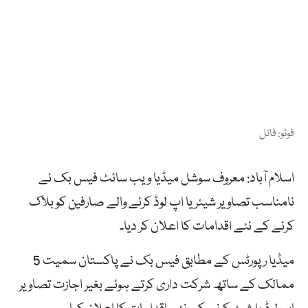
فوٹو: فائل
اسلام آباد: معروف سوشل میڈیا ویب سائٹ فیس بک نے
نامناسب تصاویر شیئر یا اپ لوڈ کرنے والے صارفین کو بلاک
کرنے کے نئے اقدامات کا اعلان کر دیا۔
میڈیا رپورٹس کے مطابق فیس بک نے پاکستان سمیت 5
ممالک کے ساتھ شرکت داری کرتے ہوئے بغیر اجازت تصاویر