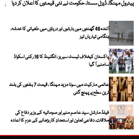
پیٹرول مہنگا، ڈیزل سستا، حکومت نے نئی قیمتوں کا اعلان کر دیا
پنج
آئندہ 48 گھنٹوں میں بارشوں اور دریاؤں میں طغیانی کا خدشہ،
ہنگامی تیاریاں تیز
پاکستان کیخلاف ٹیسٹ سیریز ، انگلینڈ کا 16 رکنی اسکواڈ
سامنے آ گیا
عالمی مارکیٹ میں سونا مزید مہنگا ، قیمت 7 ہفتوں کی بلند
ترین سطح پر پہنچ گئی
فیلڈ مارشل سید عاصم منیر اور صومالیہ کے وزیر دفاع کی
ملاقات، دفاعی تعاون اور استعدادِ کار بڑھانے کے عزم کا اعادہ