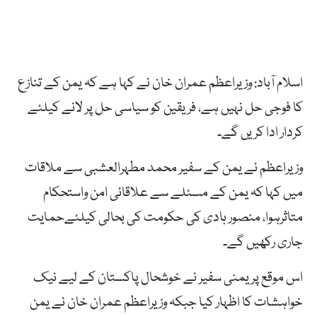
اسلام آباد: وزیراعظم عمران خان نے کہا ہے کہ یمن کے تنازع
کا فوجی حل نہیں ہے، فریقین کو سیاسی حل پر لانے کیلئے
کردار ادا کریں گے۔
وزیراعظم نے یمن کے سفیر محمد مطہرالعشبی سے ملاقات
میں کہا کہ یمن کے مسئلے سے علاقائی امن واستحکام
متاثرہوا، منصور ہادی کی حکومت کی بحالی کیلئےحمایت
جاری رکھیں گے۔
اس موقع پر یمنی سفیر نے خوشحال پاکستان کے لیے نیک
خواہشات کا اظہار کیا جبکہ وزیراعظم عمران خان نے یمن