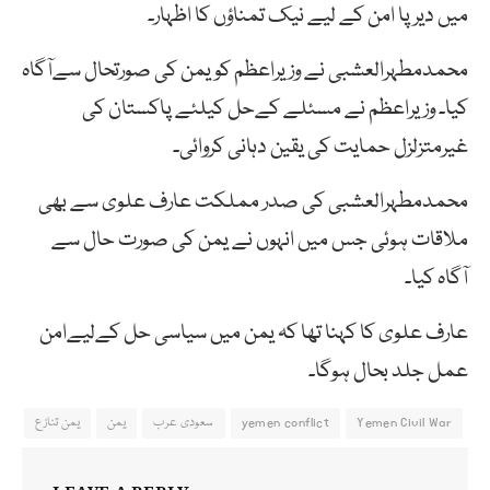
میں دیرپا امن کے لیے نیک تمناؤں کا اظہار۔
محمدمطہرالعشبی نے وزیراعظم کو یمن کی صورتحال سےآگاہ
کیا۔ وزیراعظم نے مسئلے کےحل کیلئے پاکستان کی
غیرمتزلزل حمایت کی یقین دہانی کروائی۔
محمدمطہرالعشبی کی صدر مملکت عارف علوی سے بھی
ملاقات ہوئی جس میں انہوں نے یمن کی صورت حال سے
آگاہ کیا۔
عارف علوی کا کہنا تھا کہ یمن میں سیاسی حل کےلیےامن
عمل جلد بحال ہوگا۔
Yemen Civil War
yemen conflict
سعودی عرب
یمن
یمن تنازع