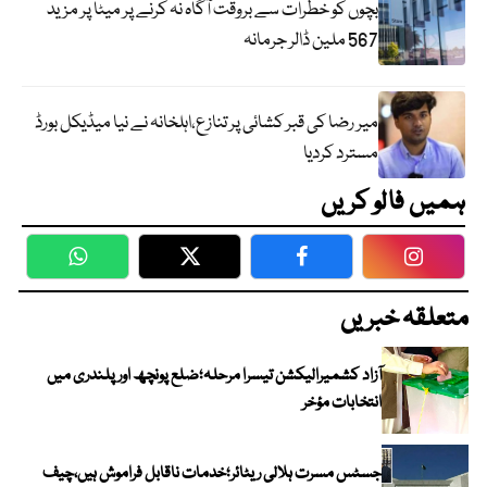
بچوں کو خطرات سے بروقت آگاہ نہ کرنے پر میٹا پر مزید
567 ملین ڈالر جرمانہ
میر رضا کی قبر کشائی پر تنازع،اہلخانہ نے نیا میڈیکل بورڈ
مسترد کردیا
ہمیں فالو کریں
WhatsApp
Twitter
Facebook
Faceboo
متعلقہ خبریں
آزاد کشمیرالیکشن تیسرا مرحلہ؛ضلع پونچھ اور پلندری میں
انتخابات مؤخر
جسٹس مسرت ہلالی ریٹائر؛خدمات ناقابل فراموش ہیں،چیف