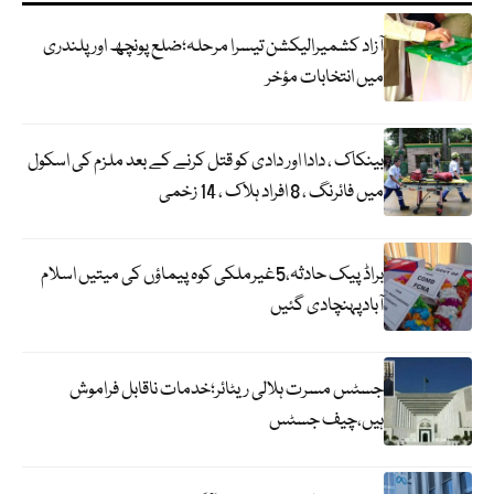
آزاد کشمیرالیکشن تیسرا مرحلہ؛ضلع پونچھ اور پلندری
میں انتخابات مؤخر
بینکاک ، دادا اور دادی کو قتل کرنے کے بعد ملزم کی اسکول
میں فائرنگ ، 8 افراد ہلاک ، 14 زخمی
براڈ پیک حادثہ،5غیرملکی کوہ پیماؤں کی میتیں اسلام
آبادپہنچادی گئیں
جسٹس مسرت ہلالی ریٹائر؛خدمات ناقابل فراموش
ہیں،چیف جسٹس