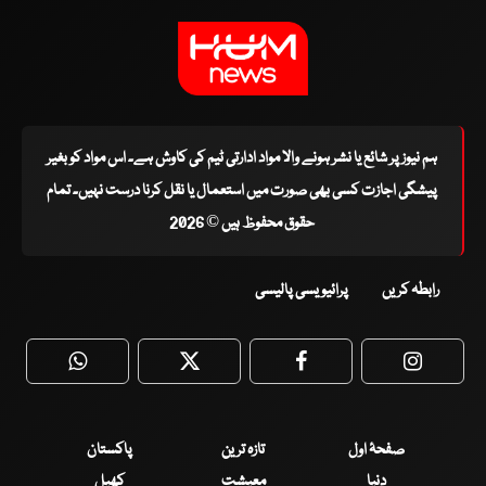
ہم نیوز پر شائع یا نشر ہونے والا مواد ادارتی ٹیم کی کاوش ہے۔ اس مواد کو بغیر
پیشگی اجازت کسی بھی صورت میں استعمال یا نقل کرنا درست نہیں۔ تمام
حقوق محفوظ ہیں © 2026
رابطہ کریں
پرائیویسی پالیسی
WhatsApp
Twitter
Facebook
Faceboo
صفحۂ اول
تازہ ترین
پاکستان
دنیا
معیشت
کھیل