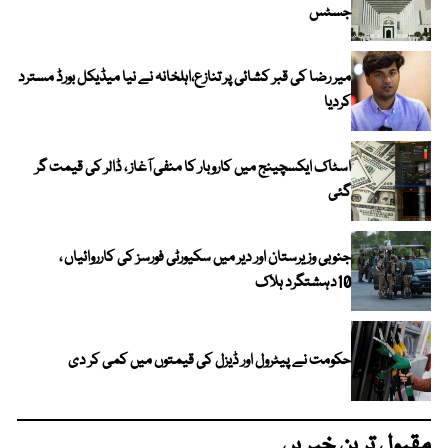
جسٹس
میر رضا کی قبر کشائی پر تنازع،اہلخانہ نے نیا میڈیکل بورڈ مسترد
کردیا
اسٹاک ایکسچینج میں کاروبار کا منفی آغاز ، ڈالر کی قیمت گر
گئی
جنوبی وزیرستان اور دیر میں سکیورٹی فورسز کی کارروائیاں ،
10دہشتگرد ہلاک
حکومت نے پیٹرول اور ڈیزل کی قیمتوں میں کمی کر دی
مقبول ترین خبریں