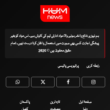
ہم نیوز پر شائع یا نشر ہونے والا مواد ادارتی ٹیم کی کاوش ہے۔ اس مواد کو بغیر
پیشگی اجازت کسی بھی صورت میں استعمال یا نقل کرنا درست نہیں۔ تمام
حقوق محفوظ ہیں © 2026
رابطہ کریں
پرائیویسی پالیسی
WhatsApp
Twitter
Facebook
Faceboo
صفحۂ اول
تازہ ترین
پاکستان
دنیا
معیشت
کھیل