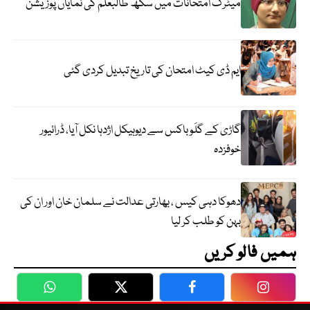
میٹرک امتحانات میں سکھ طالبعلم کی نمایاں پوزیشن
ایم ڈی کیٹ امتحان کی تاریخ تبدیل کردی گئی
گاڑی کے گلَو باکس سے دیوہیکل اژدہا نکل آیا، ڈرائیور
خوفزدہ
دھوکا دہی کیس ، بھارتی عدالت نے سلمان خان اور ان کی
بہن کو طلب کر لیا
ہمیں فالو کریں
WhatsApp
Twitter
Facebook
Faceboo