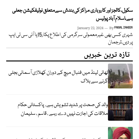
سکول،کالجز اور کاروباری مراکز کی بندش سےمتعلق نوٹیفکیشن جعلی
ہے،اسلام آباد پولیس
January 22, 2024
By
FAISAL ZAHEER
شہری کسی بھی غیرمعمولی سرگرمی کی اطلاع پکار15یا آئی سی ٹی ایپ
پر دیں،ترجمان
تازہ ترین خبریں
تھائی لینڈ میں فٹبال میچ کے دوران کھلاڑی آسمانی بجلی
گرنے سے ہلاک
والد کی صحت پر شدید تشویش ہے، پاکستانی حکام
ملاقات کی اجازت نہیں دے رہے ، قاسم ، سلیمان