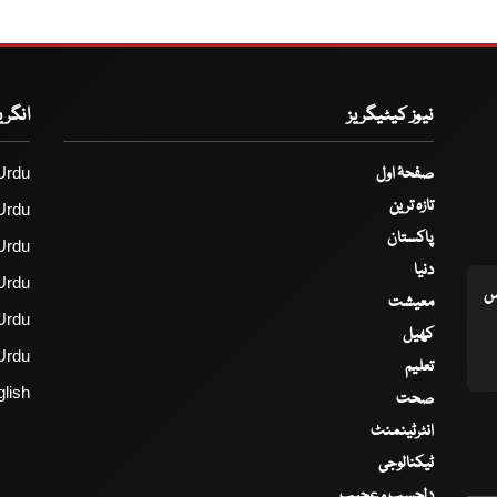
نیوز کیٹیگریز
انگر
صفحۂ اول
Urdu
تازہ ترین
Urdu
پاکستان
Urdu
دنیا
Urdu
اس
معیشت
Urdu
کھیل
Urdu
تعلیم
lish
صحت
انٹرٹینمنٹ
ٹیکنالوجی
دلچسپ و عجیب