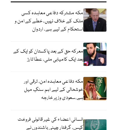
مکہ مشترکہ دفاعی معاہدہ کسی
ملک کے خلاف نہیں، خطے کے امن و
استحکام کے لیے ہے، اردوان
معرکہ حق کے بعد پاکستان کو ایک کے
بعد ایک کامیابی ملی، عطا تارڑ
مکہ دفاعی معاہدہ امن، ترقی اور
خوشحالی کے لیے اہم سنگِ میل
ہے،سعودی وزیر خارجہ
انسانی اعضاء کی غیر قانونی فروخت
کیس، گرفتار چینی باشندوں نے