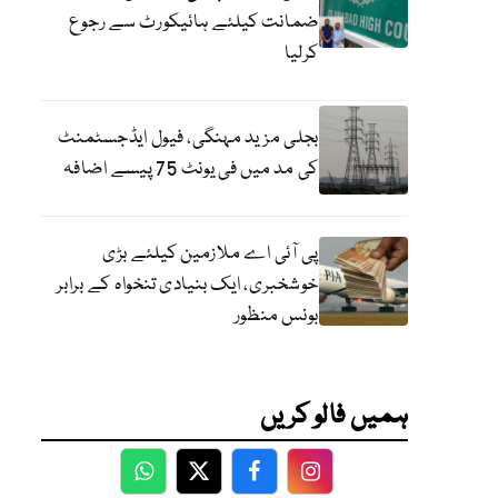
ضمانت کیلئے ہائیکورٹ سے رجوع
کرلیا
بجلی مزید مہنگی، فیول ایڈجسٹمنٹ
کی مد میں فی یونٹ 75 پیسے اضافہ
پی آئی اے ملازمین کیلئے بڑی
خوشخبری، ایک بنیادی تنخواہ کے برابر
بونس منظور
ہمیں فالو کریں
WhatsApp
Twitter
Facebook
Facebook