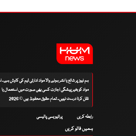
ہم نیوز پر شائع یا نشر ہونے والا مواد ادارتی ٹیم کی کاوش ہے۔ 
مواد کو بغیر پیشگی اجازت کسی بھی صورت میں استعمال یا
نقل کرنا درست نہیں۔ تمام حقوق محفوظ ہیں © 2026
رابطہ کریں
پرائیویسی پالیسی
ہمیں فالو کریں