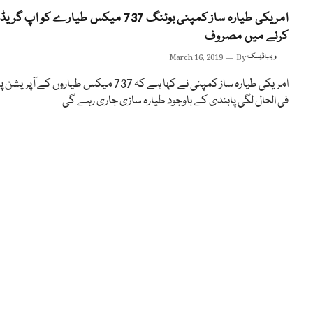
امریکی طیارہ ساز کمپنی بوئنگ 737 میکس طیارے کو اپ گریڈ
کرنے میں مصروف
ویب ڈیسک
By
March 16, 2019
امریکی طیارہ ساز کمپنی نے کہا ہے کہ 737 میکس طیاروں کے آپریشن پ
فی الحال لگی پابندی کے باوجود طیارہ سازی جاری رہے گی