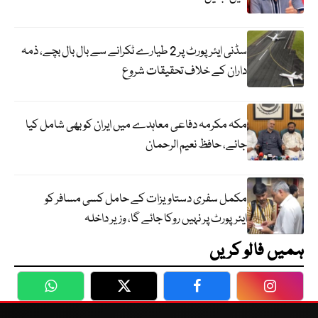
سڈنی ایئرپورٹ پر 2 طیارے ٹکرانے سے بال بال بچے، ذمہ
داران کے خلاف تحقیقات شروع
مکہ مکرمہ دفاعی معاہدے میں ایران کو بھی شامل کیا
جائے، حافظ نعیم الرحمان
مکمل سفری دستاویزات کے حامل کسی مسافر کو
ایئرپورٹ پر نہیں روکا جائے گا، وزیر داخلہ
ہمیں فالو کریں
WhatsApp
Twitter
Facebook
Faceboo