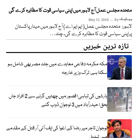
متحدہ مجلس عمل آج لاہور میں اپنی سیاسی قوت کا مظاہرہ کرے گی
ویب ڈیسک
By
May 13, 2018
لاہور: متحدہ مجلس عمل( ایم ایم اے) آج لاہور میں مینار پاکستان
پراپنی سیاسی قوت کا مظاہرہ کرے گی۔ چند…
تازہ ترین خبریں
مکہ مکرمہ دفاعی معاہدے میں جلد مصر بھی شامل ہو
سکتا ہے، ترک وزیر خارجہ
بارشوں کی تباہی؛ قصور میں چھتیں گرنے سے 2 افراد جاں
بحق؛ حیدرآباد میں 3 نوجوان ڈوب گئے
نوجوان تاجر میر رضا کے اغوا کی ایف آئی آر قتل کے مقدمے
میں تبدیل