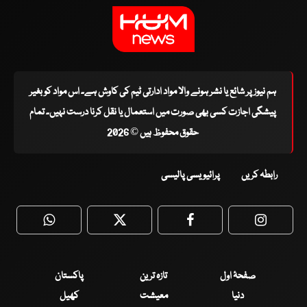
ہم نیوز پر شائع یا نشر ہونے والا مواد ادارتی ٹیم کی کاوش ہے۔ اس مواد کو بغیر
پیشگی اجازت کسی بھی صورت میں استعمال یا نقل کرنا درست نہیں۔ تمام
حقوق محفوظ ہیں © 2026
رابطہ کریں
پرائیویسی پالیسی
WhatsApp
Twitter
Facebook
Faceboo
صفحۂ اول
تازہ ترین
پاکستان
دنیا
معیشت
کھیل