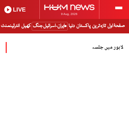
LIVE
9 Aug, 2026
صفحۂ اول
تازہ ترین
پاکستان
دنیا
ایران-اسرائیل جنگ
کھیل
انٹرٹینمنٹ
لاہور میں جلسہ