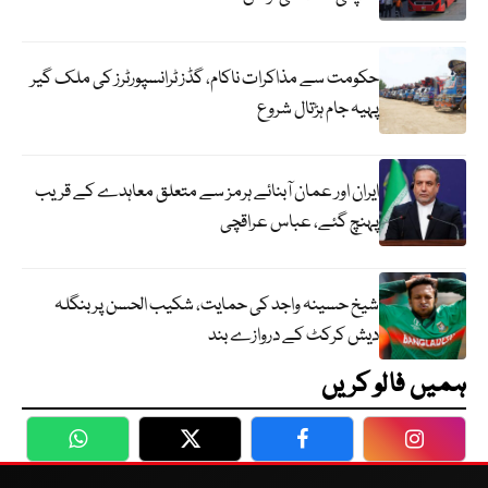
حکومت سے مذاکرات ناکام، گڈز ٹرانسپورٹرز کی ملک گیر
پہیہ جام ہڑتال شروع
ایران اور عمان آبنائے ہرمز سے متعلق معاہدے کے قریب
پہنچ گئے، عباس عراقچی
شیخ حسینہ واجد کی حمایت، شکیب الحسن پر بنگلہ
دیش کرکٹ کے دروازے بند
ہمیں فالو کریں
WhatsApp
Twitter
Facebook
Faceboo