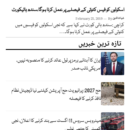
اسکولوں کو فیس کٹوتی کے فیصلے پر عمل کرنا ہوگا،سندھ ہائیکورٹ
غیاث الدین
By
February 25, 2019
کراچی :سندھ ہائی کورٹ نے کہا ہے کہ نجی اسکولوں کو فیسوں میں
کٹوتی کے فیصلے پر عمل کرنا ہوگا۔…
تازہ ترین خبریں
ایران کا آبنائے ہرمز پر ٹول عائد کرنے کا منصوبہ نہیں،
امریکی نائب صدر
حج 2027: پرائیویٹ حج آپریشن کیلئے نیا ڈیجیٹل نظام
نافذ کرنے کا فیصلہ
میٹرو بس سروس 11 اگست سے بند کرنے کا اعلان، نجی
کمپنی کا حتمی نوٹس