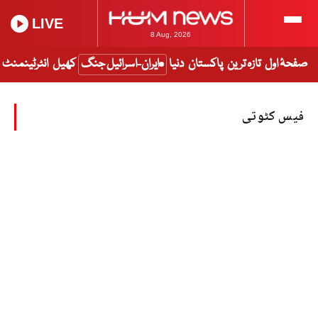
LIVE
8 Aug, 2026
صفحۂ اول
تازہ ترین
پاکستان
دنیا
ایران-اسرائیل جنگ
کھیل
انٹرٹینمنٹ
فیس کٹوتی