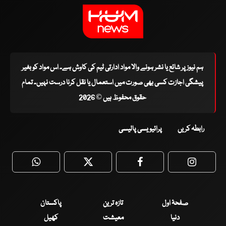
ہم نیوز پر شائع یا نشر ہونے والا مواد ادارتی ٹیم کی کاوش ہے۔ اس مواد کو بغیر
پیشگی اجازت کسی بھی صورت میں استعمال یا نقل کرنا درست نہیں۔ تمام
حقوق محفوظ ہیں © 2026
رابطہ کریں
پرائیویسی پالیسی
WhatsApp
Twitter
Facebook
Faceboo
صفحۂ اول
تازہ ترین
پاکستان
دنیا
معیشت
کھیل