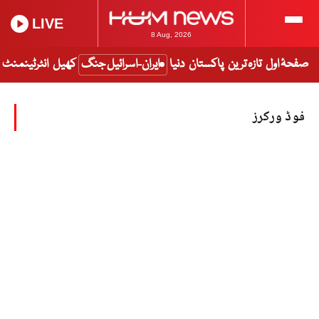
LIVE
8 Aug, 2026
صفحۂ اول
تازہ ترین
پاکستان
دنیا
ایران-اسرائیل جنگ
کھیل
انٹرٹینمنٹ
فوڈ ورکرز