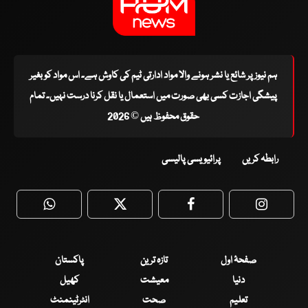
ہم نیوز پر شائع یا نشر ہونے والا مواد ادارتی ٹیم کی کاوش ہے۔ اس مواد کو بغیر
پیشگی اجازت کسی بھی صورت میں استعمال یا نقل کرنا درست نہیں۔ تمام
حقوق محفوظ ہیں © 2026
رابطہ کریں
پرائیویسی پالیسی
WhatsApp
Twitter
Facebook
Faceboo
صفحۂ اول
تازہ ترین
پاکستان
دنیا
معیشت
کھیل
تعلیم
صحت
انٹرٹینمنٹ