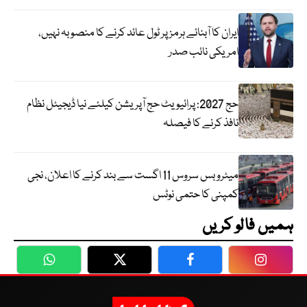
ایران کا آبنائے ہرمز پر ٹول عائد کرنے کا منصوبہ نہیں،
امریکی نائب صدر
حج 2027: پرائیویٹ حج آپریشن کیلئے نیا ڈیجیٹل نظام
نافذ کرنے کا فیصلہ
میٹرو بس سروس 11 اگست سے بند کرنے کا اعلان، نجی
کمپنی کا حتمی نوٹس
ہمیں فالو کریں
WhatsApp
Twitter
Facebook
Faceboo