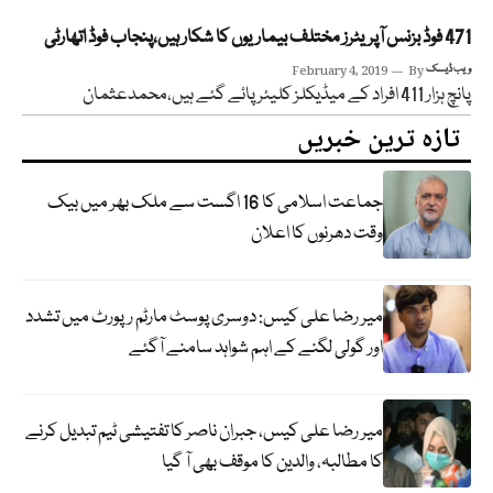
471 فوڈ بزنس آپریٹرز مختلف بیماریوں کا شکار ہیں،پنجاب فوڈ اتھارٹی
ویب ڈیسک
By
February 4, 2019
پانچ ہزار 411 افراد کے میڈیکلز کلیئر پائے گئے ہیں،محمدعثمان
تازہ ترین خبریں
جماعت اسلامی کا 16 اگست سے ملک بھر میں بیک
وقت دھرنوں کا اعلان
میر رضا علی کیس: دوسری پوسٹ مارٹم رپورٹ میں تشدد
اور گولی لگنے کے اہم شواہد سامنے آگئے
میر رضا علی کیس، جبران ناصر کا تفتیشی ٹیم تبدیل کرنے
کا مطالبہ، والدین کا موقف بھی آ گیا