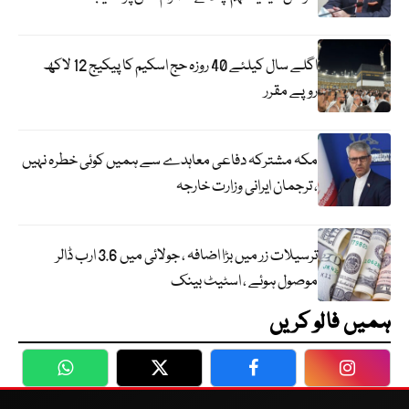
اگلے سال کیلئے 40 روزہ حج اسکیم کا پیکیج 12 لاکھ
روپے مقرر
مکہ مشترکہ دفاعی معاہدے سے ہمیں کوئی خطرہ نہیں
، ترجمان ایرانی وزارت خارجہ
ترسیلات زر میں بڑا اضافہ ، جولائی میں 3.6 ارب ڈالر
موصول ہوئے ، اسٹیٹ بینک
ہمیں فالو کریں
WhatsApp
Twitter
Facebook
Faceboo