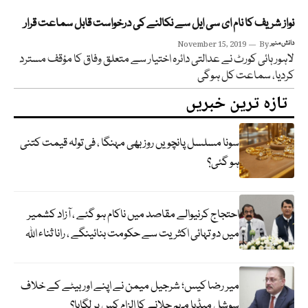
نواز شریف کا نام ای سی ایل سے نکالنے کی درخواست قابل سماعت قرار
دانش منیر
By
November 15, 2019
لاہور ہائی کورٹ نے عدالتی دائرہ اختیار سے متعلق وفاق کا مؤقف مسترد
کردیا، سماعت کل ہوگی
تازہ ترین خبریں
سونا مسلسل پانچویں روز بھی مہنگا ، فی تولہ قیمت کتنی
ہو گئی؟
احتجاج کرنیوالے مقاصد میں ناکام ہو گئے ، آزاد کشمیر
میں دو تہائی اکثریت سے حکومت بنائینگے ، رانا ثناء اللہ
میر رضا کیس؛ شرجیل میمن نے اپنے اور بیٹے کے خلاف
سوشل میڈیا مہم چلانے کا الزام کس پر لگایا؟