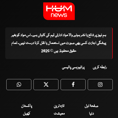
ہم نیوز پر شائع یا نشر ہونے والا مواد ادارتی ٹیم کی کاوش ہے۔ اس مواد کو بغیر
پیشگی اجازت کسی بھی صورت میں استعمال یا نقل کرنا درست نہیں۔ تمام
حقوق محفوظ ہیں © 2026
رابطہ کریں
پرائیویسی پالیسی
WhatsApp
Twitter
Facebook
Faceboo
صفحۂ اول
تازہ ترین
پاکستان
دنیا
معیشت
کھیل