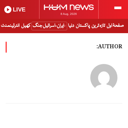
LIVE
8 Aug, 2026
صفحۂ اول
تازہ ترین
پاکستان
دنیا
ایران-اسرائیل جنگ
کھیل
انٹرٹینمنٹ
AUTHOR: