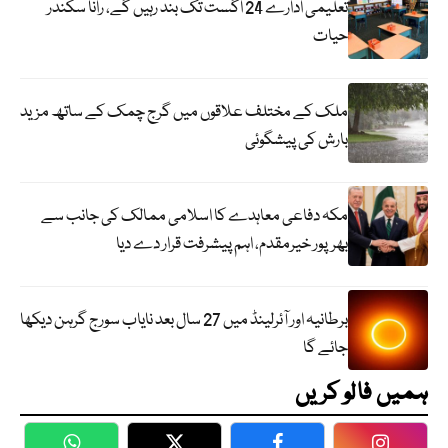
تعلیمی ادارے 24 اگست تک بند رہیں گے، رانا سکندر
حیات
ملک کے مختلف علاقوں میں گرج چمک کے ساتھ مزید
بارش کی پیشگوئی
مکہ دفاعی معاہدے کا اسلامی ممالک کی جانب سے
بھرپور خیرمقدم، اہم پیشرفت قرار دے دیا
برطانیہ اور آئرلینڈ میں 27 سال بعد نایاب سورج گرہن دیکھا
جائے گا
ہمیں فالو کریں