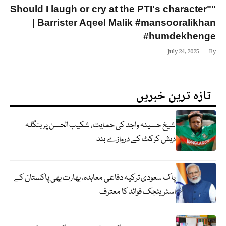
"Should I laugh or cry at the PTI's character"
| Barrister Aqeel Malik #mansooralikhan
#humdekhenge
July 24, 2025
By
تازہ ترین خبریں
شیخ حسینہ واجد کی حمایت، شکیب الحسن پر بنگلہ
دیش کرکٹ کے دروازے بند
پاک سعودی ترکیہ دفاعی معاہدہ، بھارت بھی پاکستان کے
اسٹریٹجک فوائد کا معترف