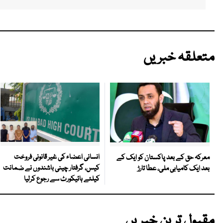
متعلقہ خبریں
انسانی اعضاء کی غیر قانونی فروخت
معرکہ حق کے بعد پاکستان کو ایک کے
کیس، گرفتار چینی باشندوں نے ضمانت
بعد ایک کامیابی ملی، عطا تارڑ
کیلئے ہائیکورٹ سے رجوع کرلیا
مقبول ترین خبریں