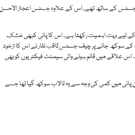
ف جسٹس کے ساتھ تھے، اس کے علاوہ جسٹس اعجاز الاحسن
ں کے لیے بہت اہمیت رکھتا ہے۔ اس کا پانی کبھی خشک
اب کے سوکھ جانے پر چیف جسٹس ثاقب نثار نے اس کا ازخود
تھ اس علاقے میں قائم ہونے والی سیمنٹ فیکٹریوں کو بھی
ن پانی میں کمی کی وجہ سے یہ تالاب سوکھ گیا تھا جسے