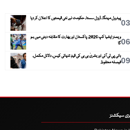
پیٹرول مہنگا، ڈیزل سستا، حکومت نے نئی قیمتوں کا اعلان کر دیا
0
ویمنز ایشیا کپ 2026، پاکستان اور بھارت کا مقابلہ دبئی میں ہو
0
گا
بانی پی ٹی آئی اور بشریٰ بی بی کی قیدِ تنہائی کیس، دلائل مکمل،
0
فیصلہ محفوظ
یزی سیکشنز