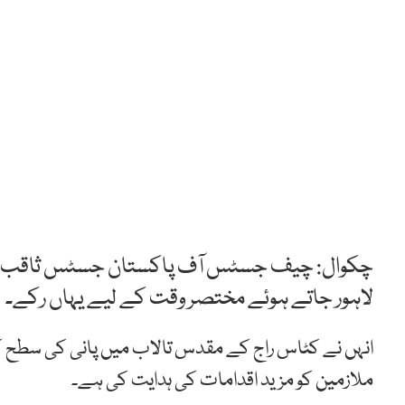
چکوال: چیف جسٹس آف پاکستان جسٹس ثاقب نثار نے
لاہور جاتے ہوئے مختصر وقت کے لیے یہاں رکے۔
انہں نے کٹاس راج کے مقدس تالاب میں پانی کی سطح کا خ
ملازمین کو مزید اقدامات کی ہدایت کی ہے۔