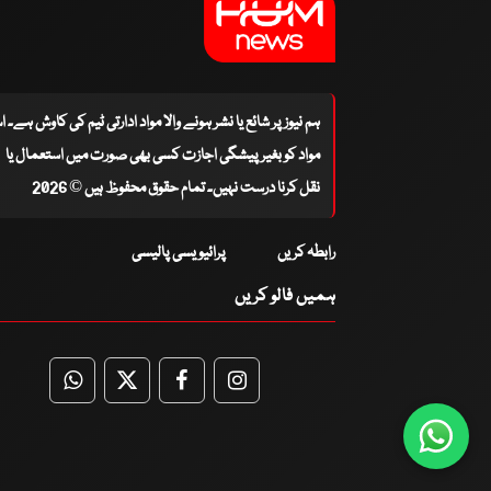
ہم نیوز پر شائع یا نشر ہونے والا مواد ادارتی ٹیم کی کاوش ہے۔ 
مواد کو بغیر پیشگی اجازت کسی بھی صورت میں استعمال یا
نقل کرنا درست نہیں۔ تمام حقوق محفوظ ہیں © 2026
رابطہ کریں
پرائیویسی پالیسی
ہمیں فالو کریں
WhatsApp
Twitter
Facebook
Facebook