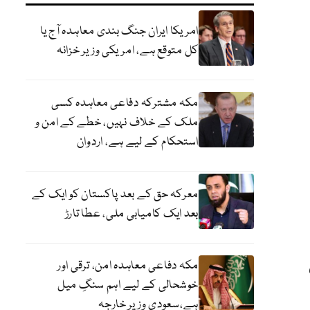
امریکا ایران جنگ بندی معاہدہ آج یا
کل متوقع ہے، امریکی وزیر خزانہ
مکہ مشترکہ دفاعی معاہدہ کسی
ملک کے خلاف نہیں، خطے کے امن و
استحکام کے لیے ہے، اردوان
معرکہ حق کے بعد پاکستان کو ایک کے
بعد ایک کامیابی ملی، عطا تارڑ
مکہ دفاعی معاہدہ امن، ترقی اور
خوشحالی کے لیے اہم سنگِ میل
ہے،سعودی وزیر خارجہ