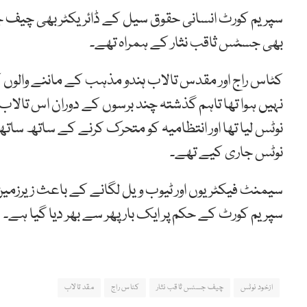
سپریم کورٹ انسانی حقوق سیل کے ڈائریکٹر بھی چی
بھی جسٹس ثاقب نثار کے ہمراہ تھے۔
کٹاس راج اور مقدس تالاب ہندو مذہب کے ماننے والو
نہیں ہوا تھا تاہم گذشتہ چند برسوں کے دوران اس تال
نوٹس لیا تھا اور انتظامیہ کو متحرک کرنے کے ساتھ سا
نوٹس جاری کیے تھے۔
سیمنٹ فیکٹریوں اور ٹیوب ویل لگانے کے باعث زیرزمی
سپریم کورٹ کے حکم پر ایک بار پھر سے بھر دیا گیا ہے۔
ازخود نوٹس
چیف جسٹس ثاقب نثار
کٹاس راج
مقد تالاب