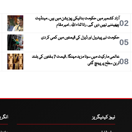
آزاد کشمیر میں حکومت بنانیکی پوزیشن میں ہیں ، مینڈیٹ
3
02
چھیننے نہیں دیں گے ، رانا ثناء اللہ ، امیر مقام
حکومت نے پیٹرول اور ڈیزل کی قیمتوں میں کمی کر دی
6
05
عالمی مارکیٹ میں سونا مزید مہنگا ، قیمت 7 ہفتوں کی بلند
9
08
ترین سطح پر پہنچ گئی
نیوز کیٹیگریز
انگر