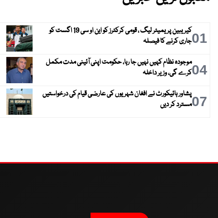
کیریبین پریمیئر لیگ ، قومی کرکٹرز کو این او سی 19 اگست کو
01
جاری کرنے کا فیصلہ
موجودہ نظام کہیں نہیں جا رہا، حکومت اپنی آئینی مدت مکمل
04
کرے گی، وزیر داخلہ
پشاور ہائیکورٹ نے افغان شہریوں کی عارضی قیام کی درخواستیں
07
مسترد کر دیں