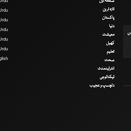
صفحۂ اول
Urdu
تازہ ترین
Urdu
پاکستان
Urdu
دنیا
Urdu
اس
معیشت
Urdu
کھیل
Urdu
تعلیم
lish
صحت
انٹرٹینمنٹ
ٹیکنالوجی
دلچسپ و عجیب