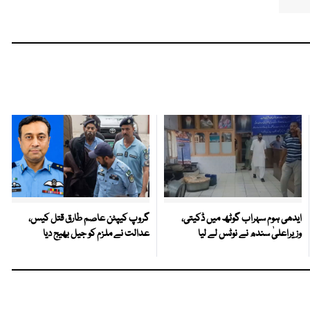
ایدھی ہوم سہراب گوٹھ میں ڈکیتی،
گروپ کیپٹن عاصم طارق قتل کیس،
وزیراعلیٰ سندھ نے نوٹس لے لیا
عدالت نے ملزم کو جیل بھیج دیا