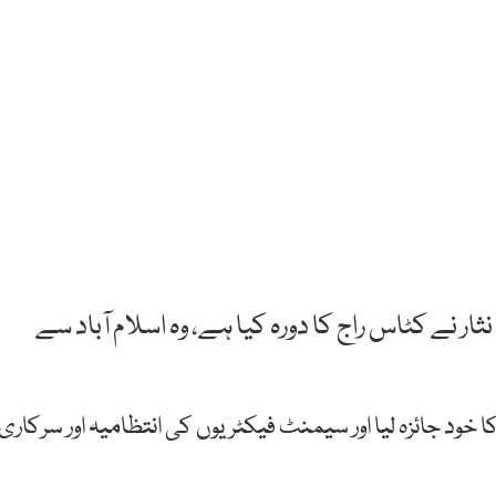
 کٹاس راج کا دورہ کیا ہے، وہ اسلام آباد سے
ود جائزہ لیا اور سیمنٹ فیکٹریوں کی انتظامیہ اور سرکاری