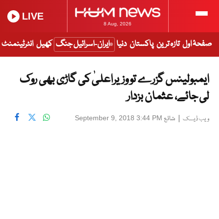
LIVE
8 Aug, 2026
صفحۂ اول
تازہ ترین
پاکستان
دنیا
ایران-اسرائیل جنگ
کھیل
انٹرٹینمنٹ
ایمبولینس گزرے تو وزیراعلیٰ کی گاڑی بھی روک
لی جائے، عثمان بزدار
|
شائع
September 9, 2018 3:44 PM
ویب ڈیسک