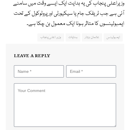
وزیراعلی پنجاب کی یہ ہدایت ایک ایسے وقت میں سامنے
آئی ہے جب ٹریفک جام یا سیکیورٹی اور پروٹوکول کے تحت
ایمبولینسوں کا متاثر ہونا ایک معمول بن چکا ہے۔
ایمبولینس
عثمان بزدار
ہدایات
وزیر اعلیٰ پنجاب
LEAVE A REPLY