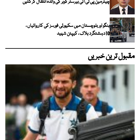
چیئرمین پی ٹی آئی بیرسٹر گوہر کی والدہ انتقال کر گئیں
ہنگو اور بلوچستان میں سکیورٹی فورسز کی کارروائیاں ،
10دہشتگرد ہلاک ، کیپٹن شہید
مقبول ترین خبریں