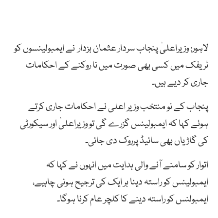
لاہور: وزیراعلیٰ
پنجاب
سردار عثمان بزدار
نے
ایمبولینسوں
کو
ٹریفک
میں
کسی
بھی
صورت
میں
نا
روکنے
کے
احکامات
جاری
کر دیے
ہیں۔
پنجاب کے نو منتخب وزیر اعلی نے احکامات جاری کرتے
ہوئے کہا کہ ایمبولینس گزرے گی تو وزیراعلیٰ اور سیکورٹی
کی گاڑیاں بھی سائیڈ پرروک دی جائی۔
اتوار کو سامنے آنے والی ہدایت میں انہوں نے کہا کہ
ایمبولینس کو راستہ دینا ہر ایک کی ترجیح ہونی چاہیے،
ایمبولنس کو راستہ دینے کا کلچر عام کرنا ہوگا۔