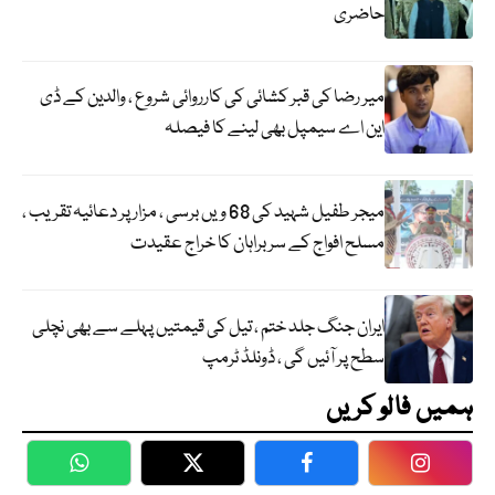
حاضری
میر رضا کی قبر کشائی کی کارروائی شروع ، والدین کے ڈی
این اے سیمپل بھی لینے کا فیصلہ
میجر طفیل شہید کی 68 ویں برسی ، مزار پر دعائیہ تقریب ،
مسلح افواج کے سربراہان کا خراج عقیدت
ایران جنگ جلد ختم ، تیل کی قیمتیں پہلے سے بھی نچلی
سطح پر آئیں گی ، ڈونلڈ ٹرمپ
ہمیں فالو کریں
WhatsApp
Twitter
Facebook
Faceboo