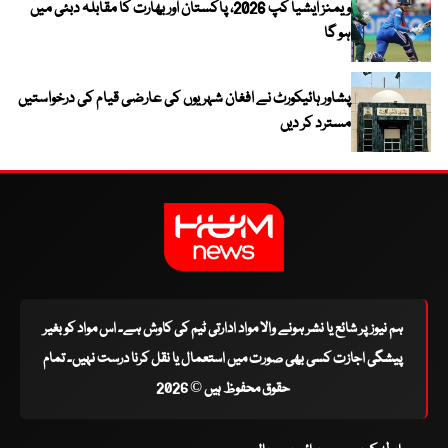
ویمنز ایشیا کپ 2026، پاکستان اور بھارت کا مقابلہ دبئی میں
ہو گا
پشاور ہائیکورٹ نے افغان شہریوں کی عارضی قیام کی درخواستیں
مسترد کر دیں
ہم نیوز پر شائع یا نشر ہونے والا مواد ادارتی ٹیم کی کاوش ہے۔ اس مواد کو بغیر
پیشگی اجازت کسی بھی صورت میں استعمال یا نقل کرنا درست نہیں۔ تمام
حقوق محفوظ ہیں © 2026