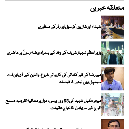
متعلقہ خبریں
شہداء اور غازیوں کو سول ایوارڈز کی منظوری
وزیر اعظم شہباز شریف کی وفد کے ہمراہ روضہ رسولؐ پر حاضری
میر رضا کی قبر کشائی کی کارروائی شروع ، والدین کے ڈی این اے
سیمپل بھی لینے کا فیصلہ
میجر طفیل شہید کی 68 ویں برسی ، مزار پر دعائیہ تقریب ، مسلح
افواج کے سربراہان کا خراج عقیدت