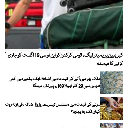
کیریبین پریمیئر لیگ ، قومی کرکٹرز کو این او سی 19 اگست کو جاری
آز
کرنے کا فیصلہ
چھی
ملک بھر میں آٹے کی قیمت میں اضافہ، ایک ہفتے میں کئی
شہروں میں 20 کلو تھیلا 100 روپے تک مہنگا
سونے کی قیمت میں مسلسل تیسرے روز بڑا اضافہ ، فی تولہ ریٹ
کہاں تک جا پہنچا؟