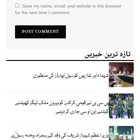
Save my name, email, and website in this browser
for the next time I comment.
تازہ ترین خبریں
شہداء اور غازیوں کو سول ایوارڈز کی منظوری
پی سی بی نے قومی کرکٹرز کو بیرون ملک لیگز کھیلنے
کیلئے این او سی جاری کر دیئے
وزیر اعظم شہباز شریف کی وفد کے ہمراہ روضہ رسولؐ پر