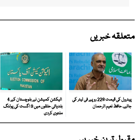
متعلقہ خبریں
الیکشن کمیشن نے بلوچستان کے 4
پیٹرول کی قیمت 228 روپے فی لیٹر کی
بلدیاتی حلقوں میں 9 اگست کی پولنگ
جائے، حافظ نعیم الرحمان
ملتوی کردی
مقبول ترین خبریں