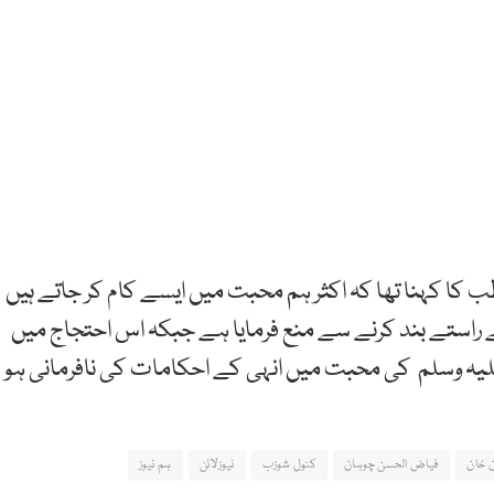
ا کہنا تھا کہ اکثر ہم محبت میں ایسے کام کر جاتے ہیں
راستے بند کرنے سے منع فرمایا ہے جبکہ اس احتجاج میں
علیہ وسلم کی محبت میں انہی کے احکامات کی نافرمانی ہو
 خان
فیاض الحسن چوہان
کنول شوزب
نیوزلائن
ہم نیوز