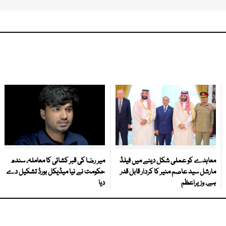
معاہدے کو عملی شکل دینے میں فیلڈ
میر رضا کی قبر کشائی کا معاملہ، سندھ
مارشل سید عاصم منیر کا کردار قابل قدر
حکومت نے نیا میڈیکل بورڈ تشکیل دے
ہے، وزیراعظم
دیا