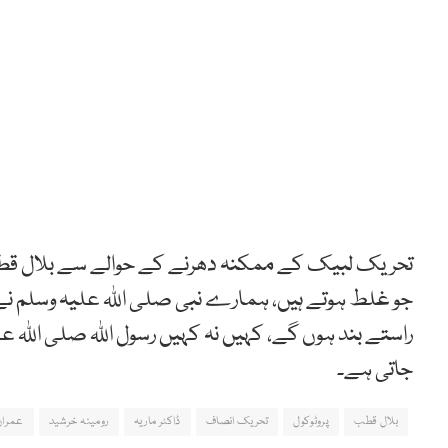
تحریک لبیک کے ممکنہ دھرنے کے حوالے سے بلال قطب ک
جو غلط ہوتے ہیں، ہمارے نبی صلی اللہ علیہ وسلم نے 
راستے بند ہوں گے، کہیں نہ کہیں رسول اللہ صلی اللہ 
جاتی ہے۔
بلال قطب
پروٹوکول
تحریک انصاف
ڈاکٹر ماریہ
رومینہ خرشید
عمران