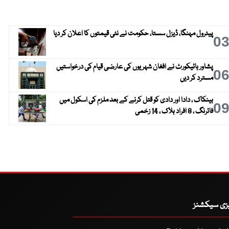
پیٹرول مہنگا، ڈیزل سستا، حکومت نے نئی قیمتوں کا اعلان کر دیا
0
پشاور ہائیکورٹ نے افغان شہریوں کی عارضی قیام کی درخواستیں
0
مسترد کر دیں
بینکاک ، دادا اور دادی کو قتل کرنے کے بعد ملزم کی اسکول میں
0
فائرنگ ، 8 افراد ہلاک ، 14 زخمی
یزی سیکشنز