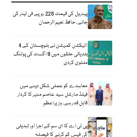
پیٹرول کی قیمت 228 روپے فی لیٹر کی
جائے، حافظ نعیم الرحمان
الیکشن کمیشن نے بلوچستان کے 4
بلدیاتی حلقوں میں 9 اگست کی پولنگ
ملتوی کردی
معاہدے کو عملی شکل دینے میں
فیلڈ مارشل سید عاصم منیر کا کردار
قابل قدر ہے، وزیراعظم
پی ٹی اے کا ای سم کے اجرا اور تبدیلی
کی فیس کم کرنے کا فیصلہ