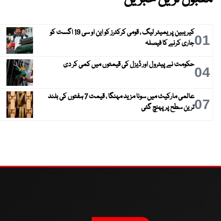
کیریبین پریمیئر لیگ ، قومی کرکٹرز کو این او سی 19 اگست کو
01
جاری کرنے کا فیصلہ
حکومت نے پیٹرول اور ڈیزل کی قیمتوں میں کمی کر دی
04
عالمی مارکیٹ میں سونا مزید مہنگا ، قیمت 7 ہفتوں کی بلند
07
ترین سطح پر پہنچ گئی