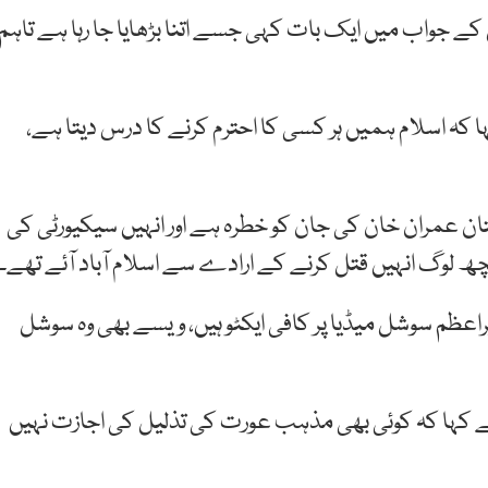
 کے جواب میں ایک بات کہی جسے اتنا بڑھایا جا رہا ہے تاہم
ہا کہ اسلام ہمیں ہر کسی کا احترم کرنے کا درس دیتا ہے،
تان عمران خان کی جان کو خطرہ ہے اور انہیں سیکیورٹی کی
 لوگ انہیں قتل کرنے کے ارادے سے اسلام آباد آئے تھے۔
راعظم سوشل میڈیا پر کافی ایکٹو ہیں، ویسے بھی وہ سوشل
 نے کہا کہ کوئی بھی مذہب عورت کی تذلیل کی اجازت نہیں