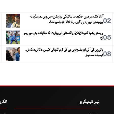
آزاد کشمیر میں حکومت بنانیکی پوزیشن میں ہیں ، مینڈیٹ
3
02
چھیننے نہیں دیں گے ، رانا ثناء اللہ ، امیر مقام
ویمنز ایشیا کپ 2026، پاکستان اور بھارت کا مقابلہ دبئی میں ہو
6
05
گا
بانی پی ٹی آئی اور بشریٰ بی بی کی قیدِ تنہائی کیس، دلائل مکمل،
9
08
فیصلہ محفوظ
نیوز کیٹیگریز
انگر