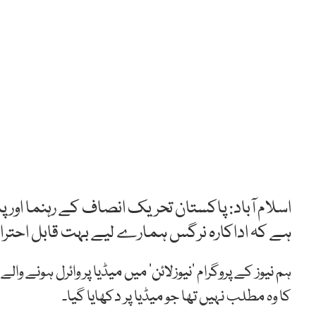
اسلام آباد: پاکستان تحریک انصاف کے رہنما اور
ہے کہ اداکارہ نرگس ہمارے لیے بہت قابل احترام ہ
ہم نیوز کے پروگرام ’نیوزلائن‘ میں میڈیا پر وائرل ہونے وا
کا وہ مطلب نہیں تھا جو میڈیا پر دکھایا گیا۔