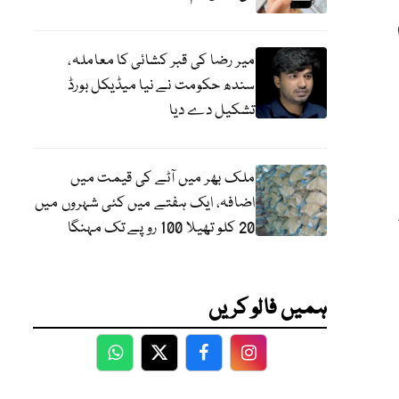
میر رضا کی قبر کشائی کا معاملہ،
سندھ حکومت نے نیا میڈیکل بورڈ
تشکیل دے دیا
ملک بھر میں آٹے کی قیمت میں
اضافہ، ایک ہفتے میں کئی شہروں میں
20 کلو تھیلا 100 روپے تک مہنگا
ہمیں فالو کریں
WhatsApp
Twitter
Facebook
Facebook