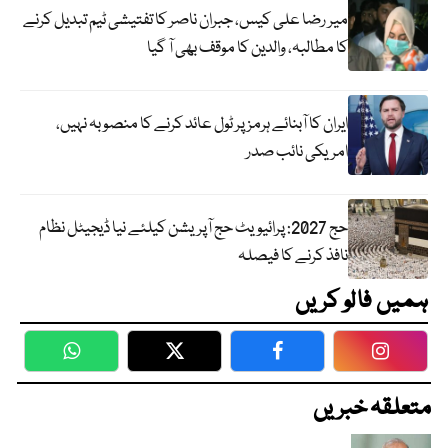
میر رضا علی کیس، جبران ناصر کا تفتیشی ٹیم تبدیل کرنے
کا مطالبہ، والدین کا موقف بھی آ گیا
ایران کا آبنائے ہرمز پر ٹول عائد کرنے کا منصوبہ نہیں،
امریکی نائب صدر
حج 2027: پرائیویٹ حج آپریشن کیلئے نیا ڈیجیٹل نظام
نافذ کرنے کا فیصلہ
ہمیں فالو کریں
WhatsApp
Twitter
Facebook
Faceboo
متعلقہ خبریں