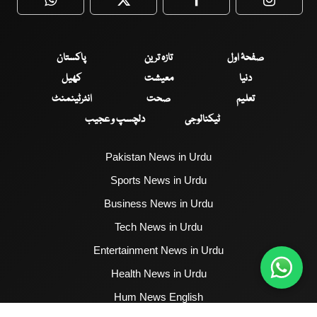
WhatsApp
Twitter
Facebook
Faceboo
صفحۂ اول
تازہ ترین
پاکستان
دنیا
معیشت
کھیل
تعلیم
صحت
انٹرٹینمنٹ
ٹیکنالوجی
دلچسپ و عجیب
Pakistan News in Urdu
Sports News in Urdu
Business News in Urdu
Tech News in Urdu
Entertainment News in Urdu
Health News in Urdu
Hum News English