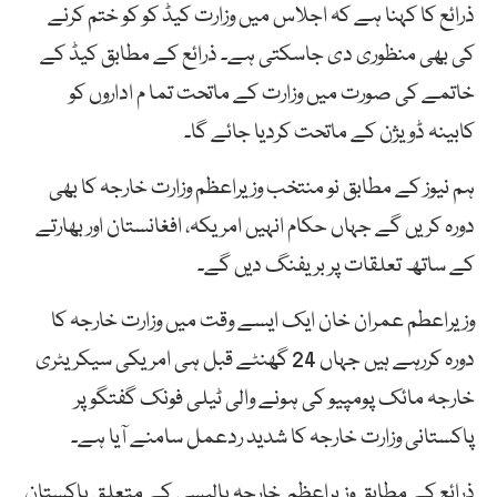
ذرائع کا کہنا ہے کہ اجلاس میں وزارت کیڈ کو کو ختم کرنے
کی بھی منظوری دی جاسکتی ہے۔ ذرائع کے مطابق کیڈ کے
خاتمے کی صورت میں وزارت کے ماتحت تما م اداروں کو
کابینہ ڈویژن کے ماتحت کردیا جائے گا۔
ہم نیوز کے مطابق نو منتخب وزیراعظم وزارت خارجہ کا بھی
دورہ کریں گے جہاں حکام انہیں امریکہ، افغانستان اور بھارتے
کے ساتھ تعلقات پر بریفنگ دیں گے۔
وزیراعطم عمران خان ایک ایسے وقت میں وزارت خارجہ کا
دورہ کررہے ہیں جہاں 24 گھنٹے قبل ہی امریکی سیکریٹری
خارجہ مائک پومپیو کی ہونے والی ٹیلی فونک گفتگو پر
پاکستانی وزارت خارجہ کا شدید ردعمل سامنے آیا ہے۔
ذرائع کے مطابق وزیراعظم خارجہ پالیسی کے متعلق پاکستان