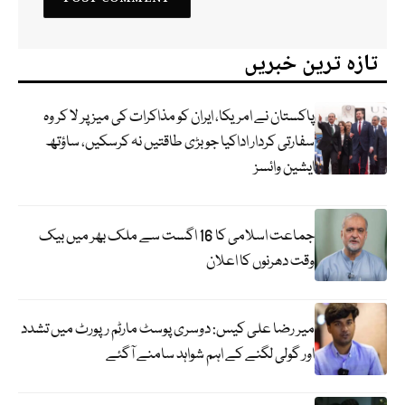
تازہ ترین خبریں
پاکستان نے امریکا، ایران کو مذاکرات کی میز پر لا کر وہ
سفارتی کردار اداکیا جو بڑی طاقتیں نہ کرسکیں، ساؤتھ
ایشین وائسز
جماعت اسلامی کا 16 اگست سے ملک بھر میں بیک
وقت دھرنوں کا اعلان
میر رضا علی کیس: دوسری پوسٹ مارٹم رپورٹ میں تشدد
اور گولی لگنے کے اہم شواہد سامنے آگئے