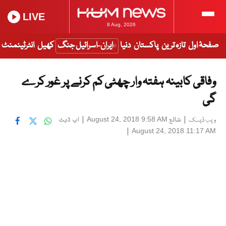
LIVE
8 Aug, 2026
صفحۂ اول
تازہ ترین
پاکستان
دنیا
ایران-اسرائیل جنگ
کھیل
انٹرٹینمنٹ
وفاقی کابینہ ہفتہ وار چھٹی کم کرنے پر غور کرے
گی
|
شائع
|
اپ ڈیٹ
August 24, 2018 9:58 AM
ویب ڈیسک
|
August 24, 2018 11:17 AM