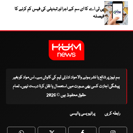
پی ٹی اے کا ای سم کے اجرا اور تبدیلی کی فیس کم کرنے کا
فیصلہ
ہم نیوز پر شائع یا نشر ہونے والا مواد ادارتی ٹیم کی کاوش ہے۔ اس مواد کو بغیر
پیشگی اجازت کسی بھی صورت میں استعمال یا نقل کرنا درست نہیں۔ تمام
حقوق محفوظ ہیں © 2026
رابطہ کریں
پرائیویسی پالیسی