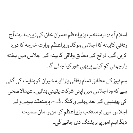
اسلام آباد: نومنتخب وزیراعظم عمران خان کی زیرصدارت آج
وفاقی کابینہ کا اجلاس ہوگا۔ وزیراعظم وزارت خارجہ کا دورہ
کریں گے۔ ذرائع کے مطابق وفاقی کابینہ کے اجلاس میں ہفتہ
وار چھٹی کم کرنے پر بھی غور کیا جائے گا۔
ہم نیوز کے مطابق تمام وفاقی وزرا اور مشیران کو ہدایت کی گئی
ہے کہ وہ اجلاس میں اپنی شرکت یقینی بنائیں۔ عیدالاضحیٰ
کی چھٹیوں کے بعد پہلے ورکنگ ڈے پرمنعقد ہونے والے
اجلاس میں نو منتخب وزیراعظم کو امن و امان سمیت
دیگراہم امور پر بریفنگ دی جائے گی۔