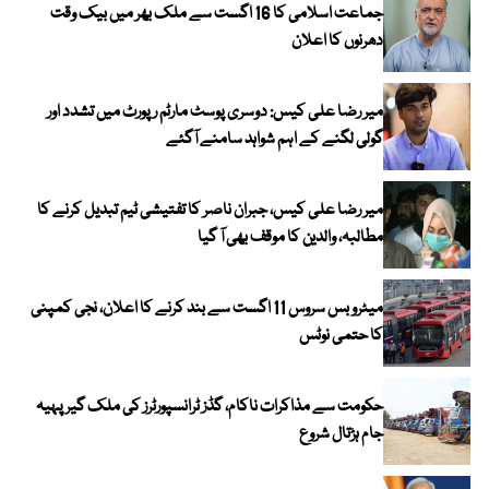
جماعت اسلامی کا 16 اگست سے ملک بھر میں بیک وقت
دھرنوں کا اعلان
میر رضا علی کیس: دوسری پوسٹ مارٹم رپورٹ میں تشدد اور
گولی لگنے کے اہم شواہد سامنے آگئے
میر رضا علی کیس، جبران ناصر کا تفتیشی ٹیم تبدیل کرنے کا
مطالبہ، والدین کا موقف بھی آ گیا
میٹرو بس سروس 11 اگست سے بند کرنے کا اعلان، نجی کمپنی
کا حتمی نوٹس
حکومت سے مذاکرات ناکام، گڈز ٹرانسپورٹرز کی ملک گیر پہیہ
جام ہڑتال شروع