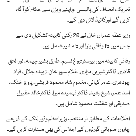
تحریک انصاف کی پالیسی اوراپنے ویژن سے حکام کو آگاہ
کریں گے اورگائیڈ لائن دیں گے۔
وزیراعظم عمران خان نے 20 رکنی کابینہ تشکیل دی ہے
جس میں 15 وفاقی وزرا اور 5 مشیر شامل ہیں۔
وفاقی کابینہ میں بیرسٹرفروغ نسیم، طارق بشیر چیمہ، نور الحق
قادری،ڈاکٹر شیریں مزاری، غلام سرور خان، زبیدہ جلال، فواد
چودھری، عامر کیانی، مخدوم شاہ محمود قریشی، پرویز خٹک،
اسد عمر، شیخ رشید، ڈاکٹر فہمیدہ مرزا، ڈاکٹرخالد مقبول
صدیقی اور شفقت محمود شامل ہیں۔
اطلاعات کے مطابق نو منتخب وزیراعظم وڈیو لنک کے ذریعے
چاروں صوبائی گورنروں کے اجلاس کی بھی صدارت کریں گے۔