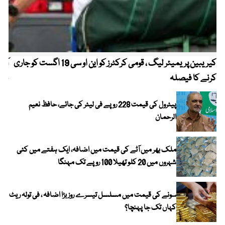
کیریبین پریمیئر لیگ ، قومی کرکٹرز کو این او سی 19 اگست کو جاری
آز
کرنے کا فیصلہ
چھی
پیٹرول کی قیمت 228 روپے فی لیٹر کی جائے، حافظ نعیم
الرحمان
ملک بھر میں آٹے کی قیمت میں اضافہ، ایک ہفتے میں کئی
شہروں میں 20 کلو تھیلا 100 روپے تک مہنگا
سونے کی قیمت میں مسلسل تیسرے روز بڑا اضافہ ، فی تولہ ریٹ
کہاں تک جا پہنچا؟