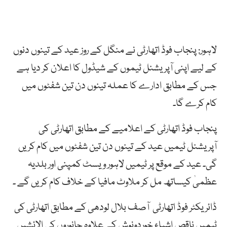
لاہور: پنجاب فوڈ اتھارٹی نے منگل کے روز عید کے تینوں دنوں
کے لیے اپنی آپریشنل ٹیموں کے شیڈول کا اعلان کر دیا ہے
جس کے مطابق ادارے کا عملہ تینوں دن تین شفٹوں میں
کام کرے گا۔
پنجاب فوڈ اتھارٹی کے اعلامیے کے مطابق اتھارٹی کی
آپریشنل ٹیمیں عید کے تینوں دن تین شفٹوں میں کام کریں
گی۔ عید کے موقع پر ٹیمیں لاہور ویسٹ کمپنی اور بلدیہ
عظمیٰ کیساتھ مل کر ملاوٹ مافیا کے خلاف کام کریں گے ۔
ڈائریکٹر فوڈ اتھارٹی آصف بلال لودھی کے مطابق اتھارٹی کی
ٹیمیں ناقص اشیاء خوردونوش کے علاوہ جانوروں کی الائشیں