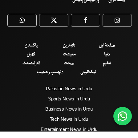
رابطہ کریں
پرائیویسی پالیسی
WhatsApp
Twitter
Facebook
Faceboo
صفحۂ اول
تازہ ترین
پاکستان
دنیا
معیشت
کھیل
تعلیم
صحت
انٹرٹینمنٹ
ٹیکنالوجی
دلچسپ و عجیب
Pakistan News in Urdu
Sports News in Urdu
Business News in Urdu
Tech News in Urdu
Entertainment News in Urdu