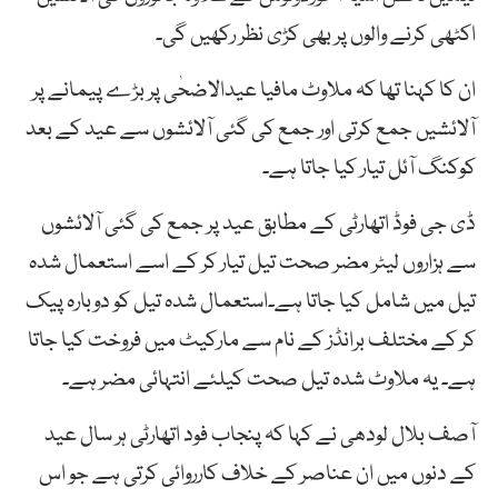
اکٹھی کرنے والوں پر بھی کڑی نظر رکھیں گی۔
ان کا کہنا تھا کہ ملاوٹ مافیا عیدالاضحٰی پر بڑے پیمانے پر
آلائشیں جمع کرتی اور جمع کی گئی آلائشوں سے عید کے بعد
کوکنگ آئل تیار کیا جاتا ہے۔
ڈی جی فوڈ اتھارٹی کے مطابق عید پر جمع کی گئی آلائشوں
سے ہزاروں لیٹر مضر صحت تیل تیار کر کے اسے استعمال شدہ
تیل میں شامل کیا جاتا ہے۔استعمال شدہ تیل کو دوبارہ پیک
کر کے مختلف برانڈز کے نام سے مارکیٹ میں فروخت کیا جاتا
ہے۔ یہ ملاوٹ شدہ تیل صحت کیلئے انتہائی مضر ہے۔
آصف بلال لودھی نے کہا کہ پنجاب فود اتھارٹی ہر سال عید
کے دنوں میں ان عناصر کے خلاف کارروائی کرتی ہے جو اس