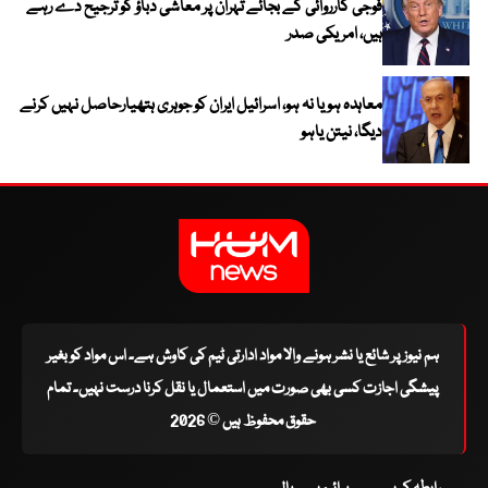
فوجی کارروائی کے بجائے تہران پر معاشی دباؤ کو ترجیح دے رہے
ہیں، امریکی صدر
معاہدہ ہو یا نہ ہو، اسرائیل ایران کو جوہری ہتھیارحاصل نہیں کرنے
دیگا، نیتن یاہو
ہم نیوز پر شائع یا نشر ہونے والا مواد ادارتی ٹیم کی کاوش ہے۔ اس مواد کو بغیر
پیشگی اجازت کسی بھی صورت میں استعمال یا نقل کرنا درست نہیں۔ تمام
حقوق محفوظ ہیں © 2026