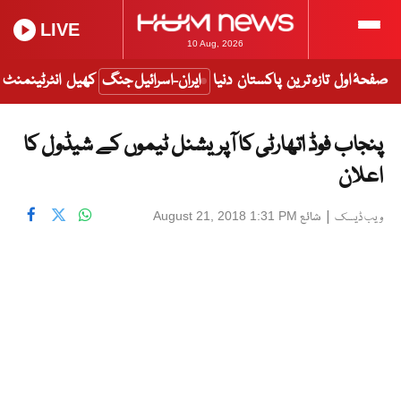
LIVE
10 Aug, 2026
صفحۂ اول
تازہ ترین
پاکستان
دنیا
ایران-اسرائیل جنگ
کھیل
انٹرٹینمنٹ
پنجاب فوڈ اتھارٹی کا آپریشنل ٹیموں کے شیڈول کا
اعلان
|
شائع
August 21, 2018 1:31 PM
ویب ڈیسک