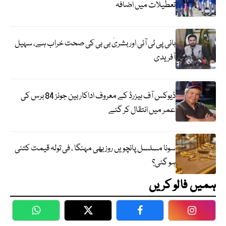
تعطیلات میں اضافہ
بانی پی ٹی آئی اور بشریٰ بی بی کی صحت خراب ہے، سہیل
آفریدی
ڈیوکس آف ہیزرڈ کے معروف اداکار بین جونز 84 برس کی
عمر میں انتقال کر گئے
سونا مسلسل پانچویں روز بھی مہنگا ، فی تولہ قیمت کتنی
ہو گئی؟
ہمیں فالو کریں
WhatsApp
Twitter
Facebook
Faceboo