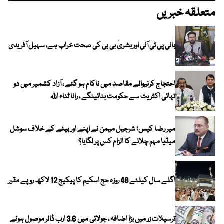
متعلقہ خبریں
بانی پی ٹی آئی اور بشریٰ بی بی کی صحت خراب ہے، سہیل آفریدی
احتجاج کرنیوالے مقاصد میں ناکام ہو گئے ، آزاد کشمیر میں دو
تہائی اکثریت سے حکومت بنائینگے ، رانا ثناء اللہ
میر رضا کیس؛ شرجیل میمن نے اپنے اور بیٹے کے خلاف سوشل
میڈیا مہم چلانے کا الزام کس پر لگایا؟
اگلے سال کیلئے 40 روزہ حج اسکیم کا پیکیج 12 لاکھ روپے مقرر
ترسیلات زر میں بڑا اضافہ ، جولائی میں 3.6 ارب ڈالر موصول ہوئے