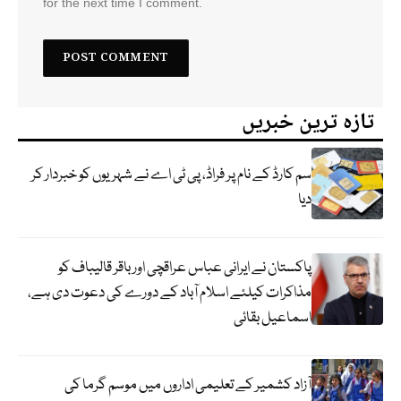
for the next time I comment.
تازہ ترین خبریں
سم کارڈ کے نام پر فراڈ، پی ٹی اے نے شہریوں کو خبردار کر
دیا
پاکستان نے ایرانی عباس عراقچی اورباقر قالیباف کو
مذاکرات کیلئے اسلام آباد کے دورے کی دعوت دی ہے،
اسماعیل بقائی
آزاد کشمیر کے تعلیمی اداروں میں موسم گرما کی