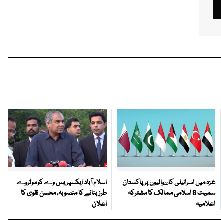
غزہ میں اسرائیلی کارروائیوں پر پاکستان
اسلام آباد ایکسپریس وے کو موٹروے
سمیت 8 اسلامی ممالک کا مشترکہ
طرز بنانے کا منصوبہ، محسن نقوی کا
اعلامیہ
اعلان