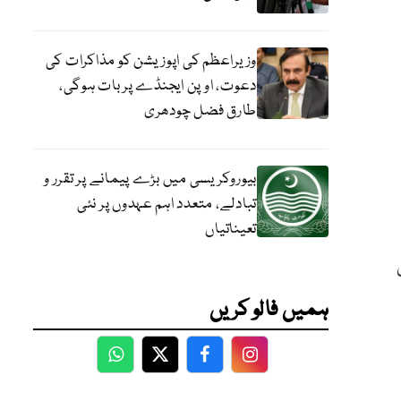
وزیراعظم کی اپوزیشن کو مذاکرات کی
دعوت، اوپن ایجنڈے پر بات ہوگی،
طارق فضل چودھری
بیوروکریسی میں بڑے پیمانے پر تقرر و
تبادلے، متعدد اہم عہدوں پر نئی
تعیناتیاں
ی
ہمیں فالو کریں
WhatsApp
Twitter
Facebook
Facebook