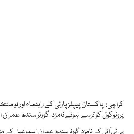
کراچی: پاکستان پیپلز پارٹی کے راہنماء اور نو 
پروٹوکول کو ترسے ہوئے نامزد گورنر سندھ عمران
پی ٹی آئی کے نامزد گورنر سندھ عمران ا سماعیل کے مزار 