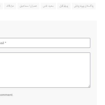
پاکستان پیپلز پارٹی
پروٹوکول
سعید غنی
عمران ا سماعیل
مزارقائد
ن
 comment.