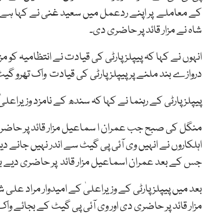
کے معاملے پر اپنے ردعمل میں سعید غنی نے کہا ہے کہ
شاہ نے مزار قائد پر حاضری دی۔
انہوں نے کہا کہ پیپلز پارٹی کی قیادت نے انتظامیہ کو مز
دروازے بند ملنے پر پیپلز پارٹی کی قیادت واک تھرو گیٹ
پیپلز پارٹی کے رہنما نے کہا کہ سندھ کے نامزد وزیراع
منگل کی صبح جب عمران ا سماعیل مزار قائد پر حاضری ک
اہلکاروں نے انہیں وی آئی پی گیٹ سے اندر نہیں جانے دیا
جس کے بعد عمران اسماعیل مزار قائد پر حاضری دیے ب
بعد میں پیپلز پارٹی کے وزیراعلیٰ کے امیدوار مراد علی
مزار قائد پر حاضری دی اور وی آئی پی گیٹ کے بجائے واک