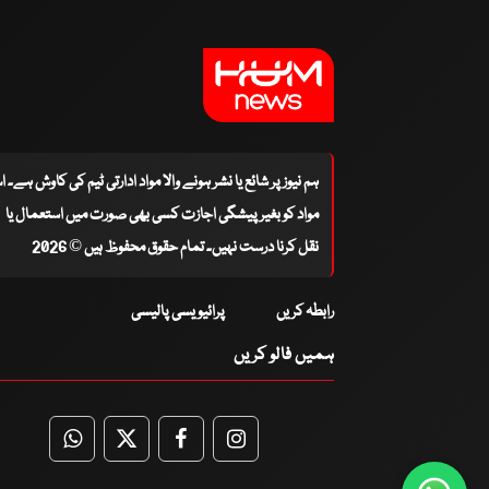
ہم نیوز پر شائع یا نشر ہونے والا مواد ادارتی ٹیم کی کاوش ہے۔ 
مواد کو بغیر پیشگی اجازت کسی بھی صورت میں استعمال یا
نقل کرنا درست نہیں۔ تمام حقوق محفوظ ہیں © 2026
رابطہ کریں
پرائیویسی پالیسی
ہمیں فالو کریں
WhatsApp
Twitter
Facebook
Facebook