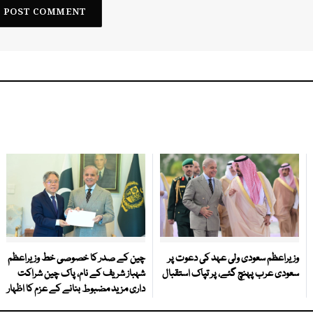
وزیراعظم سعودی ولی عہد کی دعوت پر
چین کے صدر کا خصوصی خط وزیراعظم
سعودی عرب پہنچ گئے، پر تپاک استقبال
شہباز شریف کے نام، پاک چین شراکت
داری مزید مضبوط بنانے کے عزم کا اظہار