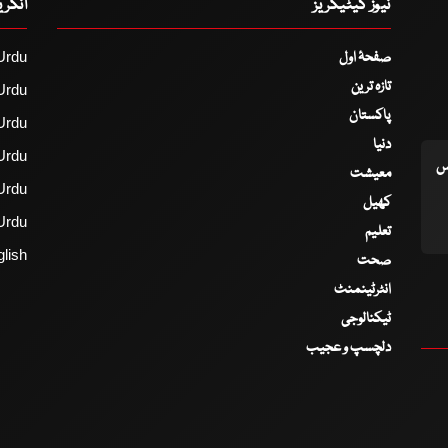
نیوز کیٹیگریز
انگر
صفحۂ اول
Urdu
تازہ ترین
Urdu
پاکستان
Urdu
دنیا
Urdu
اس
معیشت
Urdu
کھیل
Urdu
تعلیم
lish
صحت
انٹرٹینمنٹ
ٹیکنالوجی
دلچسپ و عجیب