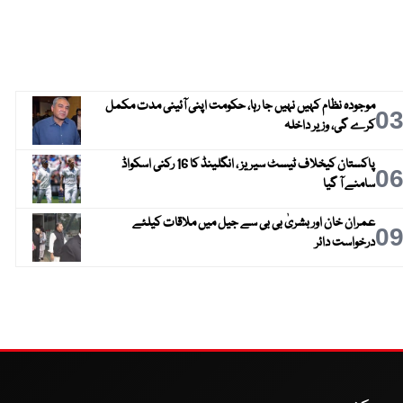
موجودہ نظام کہیں نہیں جا رہا، حکومت اپنی آئینی مدت مکمل
0
کرے گی، وزیر داخلہ
پاکستان کیخلاف ٹیسٹ سیریز ، انگلینڈ کا 16 رکنی اسکواڈ
0
سامنے آ گیا
عمران خان اور بشریٰ بی بی سے جیل میں ملاقات کیلئے
0
درخواست دائر