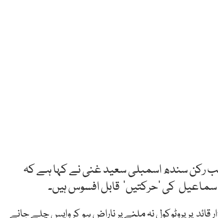
منتخب رکن سندھ اسمبلی سعید غنی نے کہا ہے کہ
 ا سماعیل کی ‘حرکتیں’ قابل افسوس ہیں۔
قائد پر پروٹوکول نہ ملنے پر ناراض ہو کر واپس چلے جانے