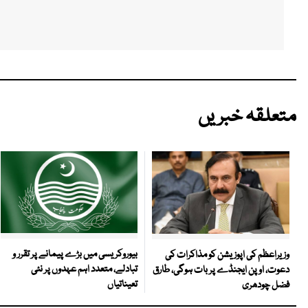
متعلقہ خبریں
بیوروکریسی میں بڑے پیمانے پر تقرر و
وزیراعظم کی اپوزیشن کو مذاکرات کی
تبادلے، متعدد اہم عہدوں پر نئی
دعوت، اوپن ایجنڈے پر بات ہوگی، طارق
تعیناتیاں
فضل چودھری