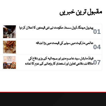
مقبول ترین خبریں
پیٹرول مہنگا، ڈیزل سستا، حکومت نے نئی قیمتوں کا اعلان کر دیا
01
عالمی مارکیٹ میں سونے کی قیمت میں بڑا اضافہ
04
فیلڈ مارشل سید عاصم منیر اور صومالیہ کے وزیر دفاع کی
07
ملاقات، دفاعی تعاون اور استعدادِ کار بڑھانے کے عزم کا اعادہ