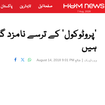
صفحۂ اول
تازہ ترین
پاکستان
7 Aug, 2026
’پروٹوکول‘ کے ترسے نامزد گ
ہیں
|
شائع
August 14, 2018 9:01 PM
ویب ڈیسک