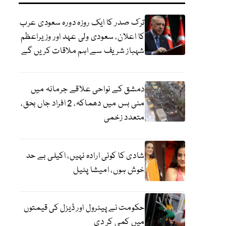
ترک صدر کا ایک روزہ دورہ سعودی عرب
کا اعلان، سعودی ولی عہد اور وزیراعظم
شہباز شریف سے اہم ملاقات کریں گے
دمشق کے نواحی علاقے جرمانہ میں
منی بس میں دھماکہ، 2 افراد جاں بحق،
متعدد زخمی
شادی کا کوئی ارادہ نہیں، اکیلی بے حد
خوش ہوں، امیشا پٹیل
حکومت نے پیٹرول اور ڈیزل کی قیمتوں
میں کمی کر دی