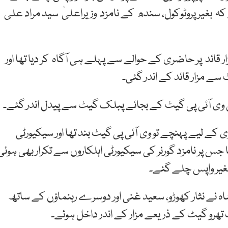
 بغیر پروٹوکول، سندھ کے نامزد وزیراعلیٰ سید مراد علی
ار قائد پر حاضری کے حوالے سے پہلے ہی آگاہ کر دیا تھا اور
 سے مزار قائد کے اندر گئی۔
لیٰ وی آئی پی گیٹ کے بجائے پبلک گیٹ سے پیدل اندر گئے۔
ے لیے پہنچے تو وی آئی پی گیٹ بند تھا اور سیکیورٹی
 جس پر نامزد گورنر کی سیکیورٹی اہلکاروں سے تکرار بھی ہوئ
غیر واپس چلے گئے۔
 شاہ نے نثار کھوڑو، سعید غنی اور دوسرے رہنماؤں کے ساتھ
 تھرو گیٹ کے ذریعے مزار کے اندر داخل ہوئے۔