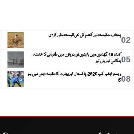
پنجاب حکومت نے گندم کی نئی قیمت مقرر کردی
3
02
آئندہ 48 گھنٹوں میں بارشوں اور دریاؤں میں طغیانی کا خدشہ،
6
05
ہنگامی تیاریاں تیز
ویمنز ایشیا کپ 2026، پاکستان اور بھارت کا مقابلہ دبئی میں ہو
9
08
گا