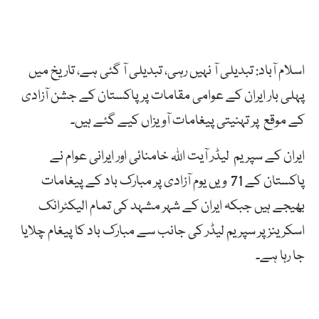
اسلام آباد: تبدیلی آ نہیں رہی، تبدیلی آ گئی ہے، تاریخ میں
پہلی بار ایران کے عوامی مقامات پر پاکستان کے جشن آزادی
کے موقع پر تہنیتی پیغامات آویزاں کیے گئے ہیں۔
ایران کے سپریم لیڈر آیت اللہ خامنائی اور ایرانی عوام نے
پاکستان کے 71 ویں یوم آزادی پر مبارک باد کے پیغامات
بھیجے ہیں جبکہ ایران کے شہر مشہد کی تمام الیکٹرانک
اسکرینز پر سپریم لیڈر کی جانب سے مبارک باد کا پیغام چلایا
جا رہا ہے۔