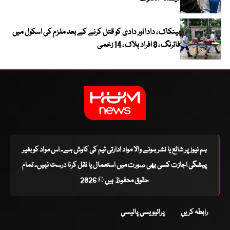
بینکاک ، دادا اور دادی کو قتل کرنے کے بعد ملزم کی اسکول میں
فائرنگ ، 8 افراد ہلاک ، 14 زخمی
ہم نیوز پر شائع یا نشر ہونے والا مواد ادارتی ٹیم کی کاوش ہے۔ اس مواد کو بغیر
پیشگی اجازت کسی بھی صورت میں استعمال یا نقل کرنا درست نہیں۔ تمام
حقوق محفوظ ہیں © 2026
رابطہ کریں
پرائیویسی پالیسی