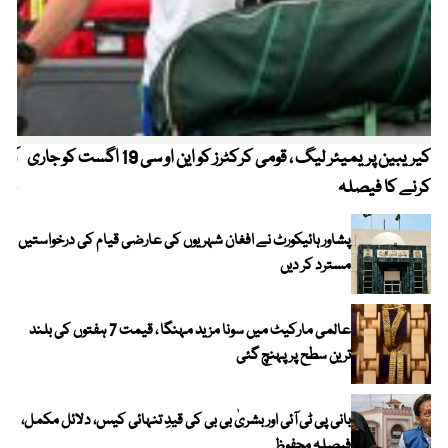
کیریبین پریمیئر لیگ ، قومی کرکٹرز کو این او سی 19 اگست کو جاری
آز
کرنے کا فیصلہ
چھی
پشاور ہائیکورٹ نے افغان شہریوں کی عارضی قیام کی درخواستیں
مسترد کر دیں
عالمی مارکیٹ میں سونا مزید مہنگا ، قیمت 7 ہفتوں کی بلند
ترین سطح پر پہنچ گئی
بانی پی ٹی آئی اور بشریٰ بی بی کی قیدِ تنہائی کیس، دلائل مکمل،
فیصلہ محفوظ