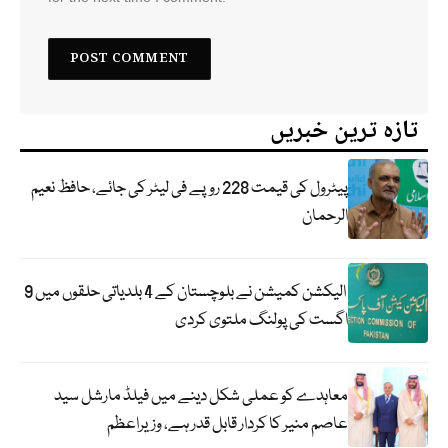
تازہ ترین خبریں
پیٹرول کی قیمت 228 روپے فی لیٹر کی جائے، حافظ نعیم
الرحمان
الیکشن کمیشن نے بلوچستان کے 4 بلدیاتی حلقوں میں 9
اگست کی پولنگ ملتوی کردی
معاہدے کو عملی شکل دینے میں فیلڈ مارشل سید
عاصم منیر کا کردار قابل قدر ہے، وزیراعظم