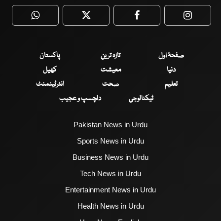
WhatsApp
Twitter
Facebook
Faceboo
صفحۂ اول
تازہ ترین
پاکستان
دنیا
معیشت
کھیل
تعلیم
صحت
انٹرٹینمنٹ
ٹیکنالوجی
دلچسپ و عجیب
Pakistan News in Urdu
Sports News in Urdu
Business News in Urdu
Tech News in Urdu
Entertainment News in Urdu
Health News in Urdu