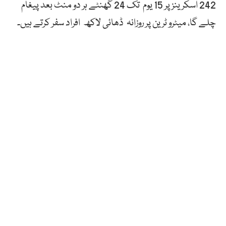
242 اسکرینز پر 15 یوم تک 24 گھنٹے ہر دو منٹ بعد پیغام
چلے گا، میٹرو ٹرین پر روزانہ ڈھائی لاکھ افراد سفر کرتے ہیں۔