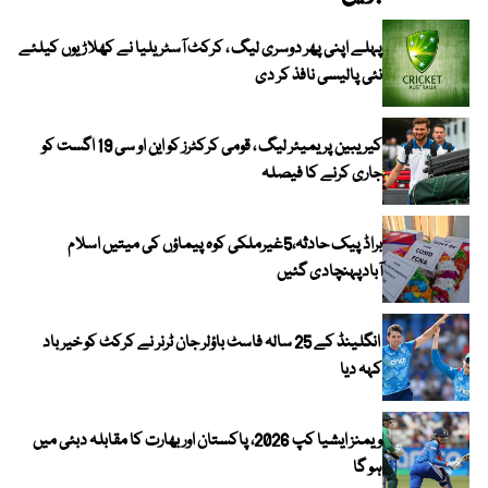
پہلے اپنی پھر دوسری لیگ ، کرکٹ آسٹریلیا نے کھلاڑیوں کیلئے
نئی پالیسی نافذ کر دی
کیریبین پریمیئر لیگ ، قومی کرکٹرز کو این او سی 19 اگست کو
جاری کرنے کا فیصلہ
براڈ پیک حادثہ،5غیرملکی کوہ پیماؤں کی میتیں اسلام
آبادپہنچادی گئیں
انگلینڈ کے 25 سالہ فاسٹ باؤلر جان ٹرنر نے کرکٹ کو خیر باد
کہہ دیا
ویمنز ایشیا کپ 2026، پاکستان اور بھارت کا مقابلہ دبئی میں
ہو گا