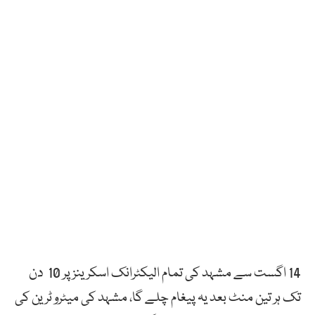
14 اگست سے مشہد کی تمام الیکٹرانک اسکرینز پر 10 دن
تک ہر تین منٹ بعد یہ پیغام چلے گا، مشہد کی میٹرو ٹرین کی