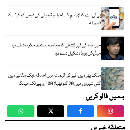
پی ٹی اے کا ای سم کے اجرا اور تبدیلی کی فیس کم کرنے کا
فیصلہ
میر رضا کی قبر کشائی کا معاملہ، سندھ حکومت نے نیا
میڈیکل بورڈ تشکیل دے دیا
ملک بھر میں آٹے کی قیمت میں اضافہ، ایک ہفتے میں
کئی شہروں میں 20 کلو تھیلا 100 روپے تک مہنگا
ہمیں فالو کریں
WhatsApp
Twitter
Facebook
Faceboo
متعلقہ خبریں