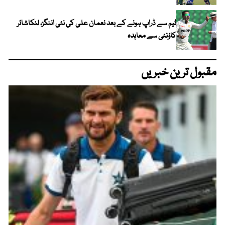
ٹیم سے ڈراپ ہونے کے بعد نعمان علی کی نئی اننگز، لنکاشائر
کاؤنٹی سے معاہدہ
مقبول ترین خبریں