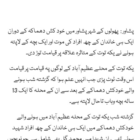
پشاور : پھولوں کے شہر پشاور میں خود کش دھماکہ کے دوران
ایک ہی خاندان کے چھ افراد کی موت اور ایک بچہ کے لاپتہ
ہونے نے یکہ توت کے متاثرہ علاقہ پر قیامت توڑ دی۔
یکہ توت کے محلے عظیم آباد کے لوگوں پہ قیامت پر قیامت
اس وقت ٹوٹ پڑی جب انہیں علم ہوا کہ گزشتہ شب ہونے
والے خودکش دھماکے کے بعد سے ان کے محلہ کا ایک 13
سالہ بچہ وہاب تاحال لاپتہ ہے۔
گزشتہ شب یکہ توت کے محلہ عظیم آباد میں ہونے والے
خودکش دھماکے میں ایک ہی خاندان کے چھ افراد شہید
ہوئے تھے ۔ ان شہدا میں محمد گل بھی شامل ہے جو نو بچوں