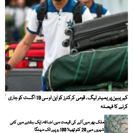
کیریبین پریمیئر لیگ ، قومی کرکٹرز کو این او سی 19 اگست کو جاری
آز
کرنے کا فیصلہ
چھی
ملک بھر میں آٹے کی قیمت میں اضافہ، ایک ہفتے میں کئی
شہروں میں 20 کلو تھیلا 100 روپے تک مہنگا