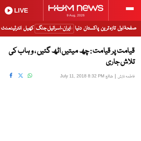
LIVE
9 Aug, 2026
صفحۂ اول
تازہ ترین
پاکستان
دنیا
ایران-اسرائیل جنگ
کھیل
انٹرٹینمنٹ
قیامت پر قیامت : چھ میتیں اٹھ گئیں ، و ہاب کی
تلاش جاری
|
شائع
July 11, 2018 8:32 PM
فاطمہ نازش