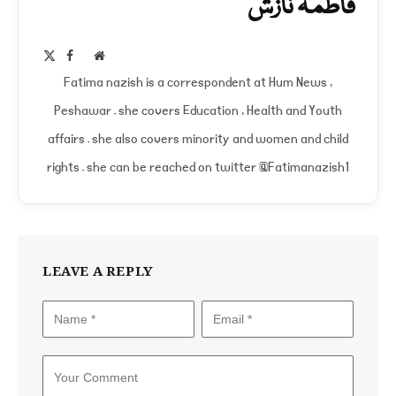
فاطمہ نازش
Facebook
X
Website
(Twitter)
Fatima nazish is a correspondent at Hum News ,
Peshawar . she covers Education , Health and Youth
affairs . she also covers minority and women and child
rights . she can be reached on twitter @Fatimanazish1
LEAVE A REPLY