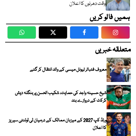
وقت دھرنوں کا اعلان
ہمیں فالو کریں
WhatsApp
Twitter
Facebook
Faceboo
متعلقہ خبریں
معروف فٹبالر لیونل میسی کے والد انتقال کر گئے
شیخ حسینہ واجد کی حمایت، شکیب الحسن پر بنگلہ دیش
کرکٹ کے دروازے بند
ورلڈ کپ 2027 کے میزبان ممالک کے درمیان ٹی ٹوئنٹی سیریز
کا اعلان