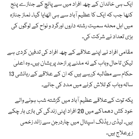
ایک ہی خاندان کے چھ افراد میں سے پانچ کے جنازے پنج
کٹھا جب کہ ایک کا عظیم آباد سے ہی اٹھایا گیا۔ نماز جنازہ
میں اہل محلہ سمیت رشتہ داروں اورگرد و نواح کے لوگوں کی
بڑی تعداد نے شرکت کی۔
مقامی افراد نے اپنے علاقے کے چھ افراد کی تدفین کردی ہے
لیکن تاحال وہاب کے نہ ملنے پر ازحد پریشان ہیں۔ وہ اعلیٰ
حکام سے مطالبہ کررہے ہیں کہ ان کے علاقے کے رہائشی 13
سالہ وہاب کو تلاش کرنے میں مدد کی جائے۔
یکہ توت کےعلاقے عظیم آباد میں گزشتہ شب ہونے والے
خود کش دھماکے میں 20 افراد اپنی زندگی کی بازی ہار چکے
ہیں۔ لیڈی ریڈنگ اسپتال میں چاردرجن سے زائد زخمی
زیرعلاج ہیں۔