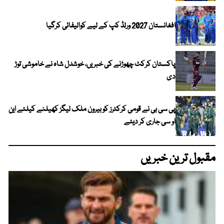
افغانستان 2027 ورلڈ کپ کے لیے کوالیفائی کرگیا
پاکستان کرکٹ چھوڑنے کی خبریں، خوشدل شاہ نے خاموشی توڑ
دی
پی سی بی نے قومی کرکٹرز کو بیرون ملک لیگز کھیلنے کیلئے این
او سی جاری کر دیئے
مقبول ترین خبریں