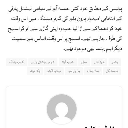
پولیس کے مطابق خود کش حملہ آور نے عوامی نیشنل پارٹی
کے انتخابی امیدوار ہارون بلور کی کارنر میٹنگ میں اس وقت
خود کو دھماکے سے اڑا لیا جب وہ اپنی گاڑی سے اتر کر اسٹیج
کی طرف جارہے تھے۔ اسٹیج پر اس وقت الیاس بلور سمیت
دیگر اہم رہنما بھی موجود تھے۔
پشاور
خودکش
سراج
عظیم آباد
عوامی نیشنل پارٹی
کارنر میٹنگ
محمد گل
نماز جنازہ
ہارون بلور
وہاب لاپتہ
یکہ توت