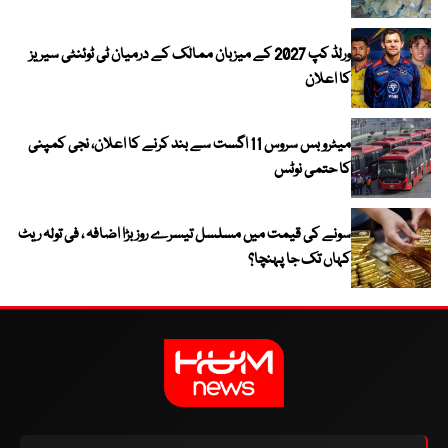
ورلڈ کپ 2027 کے میزبان ممالک کے درمیان ٹی ٹوئنٹی سیریز
کا اعلان
میٹرو بس سروس 11 اگست سے بند کرنے کا اعلان، نجی کمپنی
کا حتمی نوٹس
سونے کی قیمت میں مسلسل تیسرے روز بڑا اضافہ ، فی تولہ ریٹ
کہاں تک جا پہنچا؟