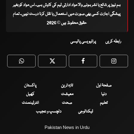
ہم نیوز پر شائع یا نشر ہونے والا مواد ادارتی ٹیم کی کاوش ہے۔ اس مواد کو بغیر
پیشگی اجازت کسی بھی صورت میں استعمال یا نقل کرنا درست نہیں۔ تمام
حقوق محفوظ ہیں © 2026
رابطہ کریں
پرائیویسی پالیسی
WhatsApp
Twitter
Facebook
Faceboo
صفحۂ اول
تازہ ترین
پاکستان
دنیا
معیشت
کھیل
تعلیم
صحت
انٹرٹینمنٹ
ٹیکنالوجی
دلچسپ و عجیب
Pakistan News in Urdu