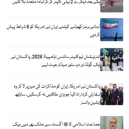
یکے بعد دیگرے 2 ہیلی کاپٹر گر کر تباہ؛ متعدد ہلاکتیں
آبنائے ہرمز کھولنے کیلئے ایران نے امریکا کو 6 شرائط پیش
کر دیں
انٹرنیشنل نیوکلیئر سائنس اولمپیاڈ 2026، پاکستان نے
ایک گولڈ اور دو سلور میڈلز جیت لیے
پاکستان نے امریکا، ایران کو مذاکرات کی میز پر لا کر وہ
سفارتی کردار اداکیا جو بڑی طاقتیں نہ کرسکیں، ساؤتھ
ایشین وائسز
جماعت اسلامی کا 16 اگست سے ملک بھر میں بیک