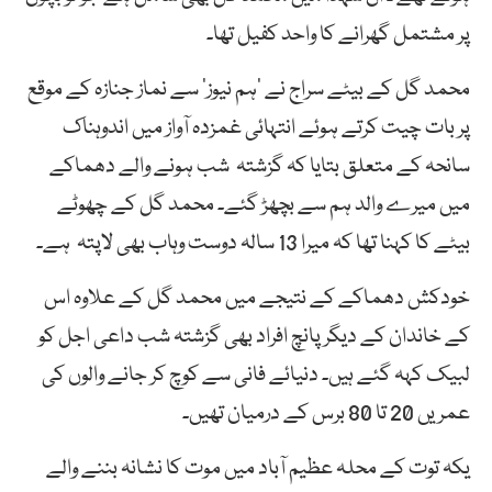
پر مشتمل گھرانے کا واحد کفیل تھا۔
محمد گل کے بیٹے سراج نے ’ہم نیوز‘ سے نماز جنازہ کے موقع
پر بات چیت کرتے ہوئے انتہائی غمزدہ آواز میں اندوہناک
سانحہ کے متعلق بتایا کہ گزشتہ شب ہونے والے دھماکے
میں میرے والد ہم سے بچھڑ گئے۔ محمد گل کے چھوٹے
بیٹے کا کہنا تھا کہ میرا 13 سالہ دوست وہاب بھی لاپتہ ہے۔
خودکش دھماکے کے نتیجے میں محمد گل کے علاوہ اس
کے خاندان کے دیگر پانچ افراد بھی گزشتہ شب داعی اجل کو
لبیک کہہ گئے ہیں۔ دنیائے فانی سے کوچ کر جانے والوں کی
عمریں 20 تا 80 برس کے درمیان تھیں۔
یکہ توت کے محلہ عظیم آباد میں موت کا نشانہ بننے والے