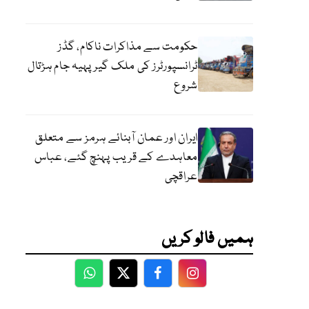
حکومت سے مذاکرات ناکام، گڈز
ٹرانسپورٹرز کی ملک گیر پہیہ جام ہڑتال
شروع
ایران اور عمان آبنائے ہرمز سے متعلق
معاہدے کے قریب پہنچ گئے، عباس
عراقچی
ہمیں فالو کریں
WhatsApp
Twitter
Facebook
Facebook