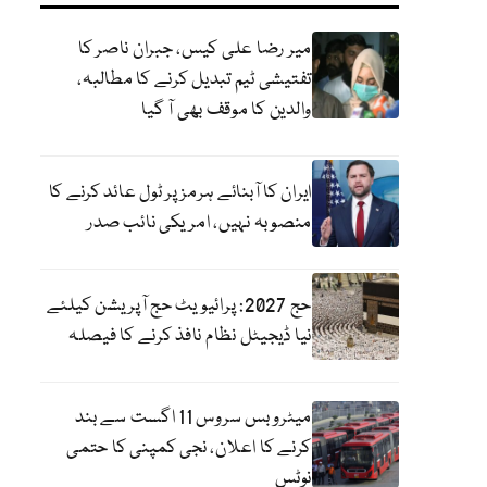
میر رضا علی کیس، جبران ناصر کا
تفتیشی ٹیم تبدیل کرنے کا مطالبہ،
والدین کا موقف بھی آ گیا
ایران کا آبنائے ہرمز پر ٹول عائد کرنے کا
منصوبہ نہیں، امریکی نائب صدر
حج 2027: پرائیویٹ حج آپریشن کیلئے
نیا ڈیجیٹل نظام نافذ کرنے کا فیصلہ
میٹرو بس سروس 11 اگست سے بند
کرنے کا اعلان، نجی کمپنی کا حتمی
نوٹس