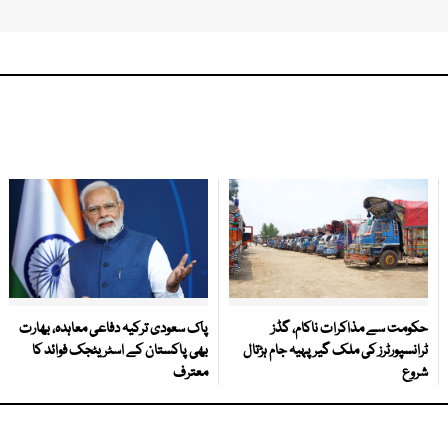
حکومت سے مذاکرات ناکام، گڈز
پاک سعودی ترکیہ دفاعی معاہدہ، بھارت
ٹرانسپورٹرز کی ملک گیر پہیہ جام ہڑتال
بھی پاکستان کے اسٹریٹجک فوائد کا
شروع
معترف