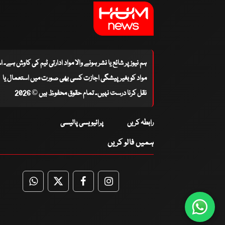
ہم نیوز پر شائع یا نشر ہونے والا مواد ادارتی ٹیم کی کاوش ہے۔ 
مواد کو بغیر پیشگی اجازت کسی بھی صورت میں استعمال یا
نقل کرنا درست نہیں۔ تمام حقوق محفوظ ہیں © 2026
رابطہ کریں
پرائیویسی پالیسی
ہمیں فالو کریں
WhatsApp
Twitter
Facebook
Facebook