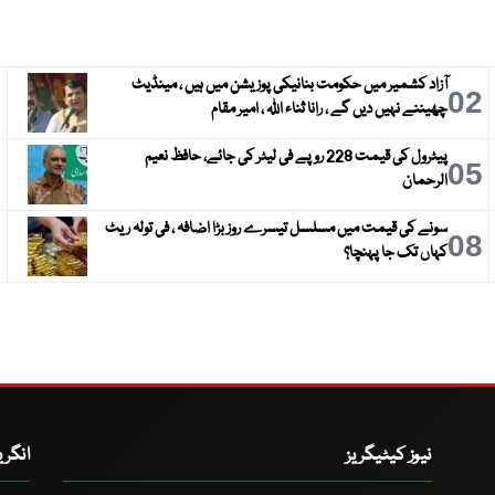
آزاد کشمیر میں حکومت بنانیکی پوزیشن میں ہیں ، مینڈیٹ
3
02
چھیننے نہیں دیں گے ، رانا ثناء اللہ ، امیر مقام
پیٹرول کی قیمت 228 روپے فی لیٹر کی جائے، حافظ نعیم
6
05
الرحمان
سونے کی قیمت میں مسلسل تیسرے روز بڑا اضافہ ، فی تولہ ریٹ
9
08
کہاں تک جا پہنچا؟
نیوز کیٹیگریز
انگر