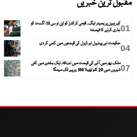
مقبول ترین خبریں
کیریبین پریمیئر لیگ ، قومی کرکٹرز کو این او سی 19 اگست کو
01
جاری کرنے کا فیصلہ
حکومت نے پیٹرول اور ڈیزل کی قیمتوں میں کمی کر دی
04
ملک بھر میں آٹے کی قیمت میں اضافہ، ایک ہفتے میں کئی
07
شہروں میں 20 کلو تھیلا 100 روپے تک مہنگا