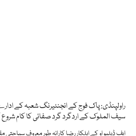
راولپنڈی: پاک فوج کے انجنئیرنگ شعبہ کے ادارے ف
سیف الملوک کے اردگرد گرد صفائی کا کام شروع ک
ایف ڈبلیو او کے اہلکار رضا کارانہ طور معروف سیاحتی م