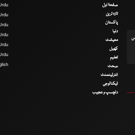
صفحۂ اول
Urdu
تازہ ترین
Urdu
پاکستان
Urdu
دنیا
Urdu
اس
معیشت
Urdu
کھیل
Urdu
تعلیم
lish
صحت
انٹرٹینمنٹ
ٹیکنالوجی
دلچسپ و عجیب