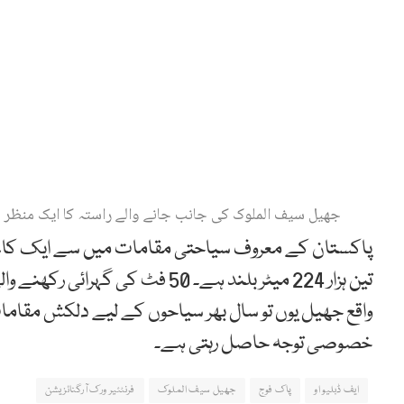
جھیل سیف الملوک کی جانب جانے والے راستہ کا ایک منظر
پاکستان کے معروف سیاحتی مقامات میں سے ایک کاغ
واقع جھیل یوں تو سال بھر سیاحوں کے لیے دلکش مقام
خصوصی توجہ حاصل رہتی ہے۔
ایف ڈبلیو او
پاک فوج
جھیل سیف الملوک
فرنٹئیر ورک آرگنائزیشن