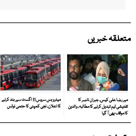
متعلقہ خبریں
میٹرو بس سروس 11 اگست سے بند کرنے
میر رضا علی کیس، جبران ناصر کا
کا اعلان، نجی کمپنی کا حتمی نوٹس
تفتیشی ٹیم تبدیل کرنے کا مطالبہ، والدین
کا موقف بھی آ گیا