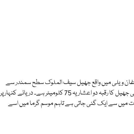
ان ویلی میں واقع جھیل سیف الملوک سطح سمندر سے
تین ہزار 224 میٹر بلند ہے۔ 50 فٹ کی گہرائی رکھنے والی جھیل کا رقبہ دو اعشاریہ 75 کلومیٹر ہے۔ دریائے کنہار پر
ات میں سے ایک گنی جاتی ہے تاہم موسم گرما میں اسے