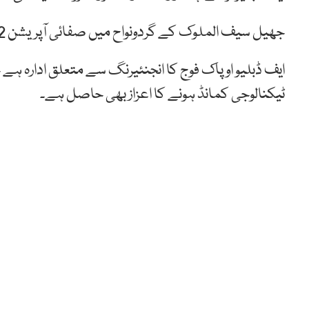
جھیل سیف الملوک کے گردونواح میں صفائی آپریشن 22 جولائی کو ختم ہوگا۔
ایف ڈبلیو او پاک فوج کا انجنئیرنگ سے متعلق ادارہ 
ٹیکنالوجی کمانڈ ہونے کا اعزاز بھی حاصل ہے۔