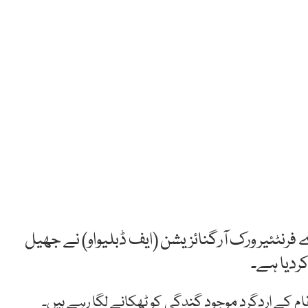
رنٹئیر ورک آرگنائزیشن (ایف ڈبلیواو) نے جھیل
ردیا ہے۔
قام کے اردگرد موجود گندگی کو ٹھکانے لگا رہے ہیں۔