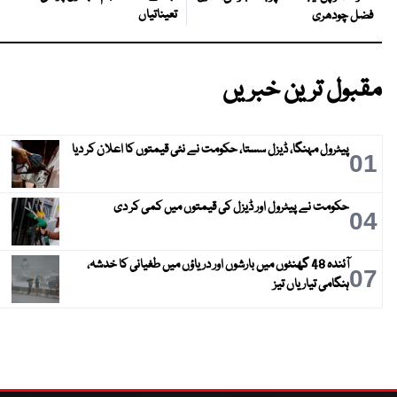
تعیناتیاں
فضل چودھری
مقبول ترین خبریں
پیٹرول مہنگا، ڈیزل سستا، حکومت نے نئی قیمتوں کا اعلان کر دیا
01
حکومت نے پیٹرول اور ڈیزل کی قیمتوں میں کمی کر دی
04
آئندہ 48 گھنٹوں میں بارشوں اور دریاؤں میں طغیانی کا خدشہ،
07
ہنگامی تیاریاں تیز