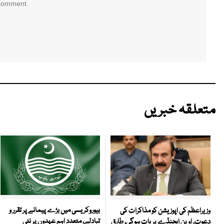
 comment.
متعلقہ خبریں
بیوروکریسی میں بڑے پیمانے پر تقرر و
وزیراعظم کی اپوزیشن کو مذاکرات کی
تبادلے، متعدد اہم عہدوں پر نئی
دعوت، اوپن ایجنڈے پر بات ہوگی، طارق