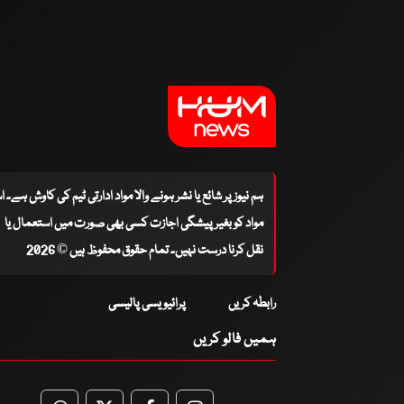
ہم نیوز پر شائع یا نشر ہونے والا مواد ادارتی ٹیم کی کاوش ہے۔ 
مواد کو بغیر پیشگی اجازت کسی بھی صورت میں استعمال یا
نقل کرنا درست نہیں۔ تمام حقوق محفوظ ہیں © 2026
رابطہ کریں
پرائیویسی پالیسی
ہمیں فالو کریں