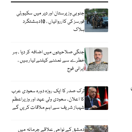
جنوبی وزیرستان اور دیر میں سکیورٹی
فورسز کی کارروائیاں ، 10دہشتگرد
ہلاک
جنگی صلاحیتوں میں اضافہ کر دیا ، ہر
خطرے سے نمٹنے کیلئے تیار ہیں ،
ایرانی فوج
ترک صدر کا ایک روزہ دورہ سعودی عرب
کا اعلان، سعودی ولی عہد اور وزیراعظم
شہباز شریف سے اہم ملاقات کریں گے
دمشق کے نواحی علاقے جرمانہ میں