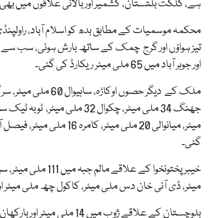
ہے، گلگت بلتستان، کشمیر اور بالائی علاقوں میں بھی
محکمہ موسمیات کے مطابق بدھ کو اسلام آباد، راولپ
اور جوہر آباد میں 65 ملی میٹر ریکارڈ کی گئی۔
گئی۔
میٹر، ڈی آئی خان دس ملی میٹر، کاکول چھ ملی میٹر او
بلوچستان کے علاقے ژوب میں 