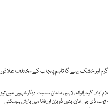
م گرم اور خشک رہے گا تاہم پنجاب کے مختلف علاقوں
باد، گوجرانوالہ، لاہور، ملتان سمیت دیگر شہروں میں تیز
وب، ڈی جی خان، بنوں ڈویژن اور فاٹا میں بارش ہوسکتی