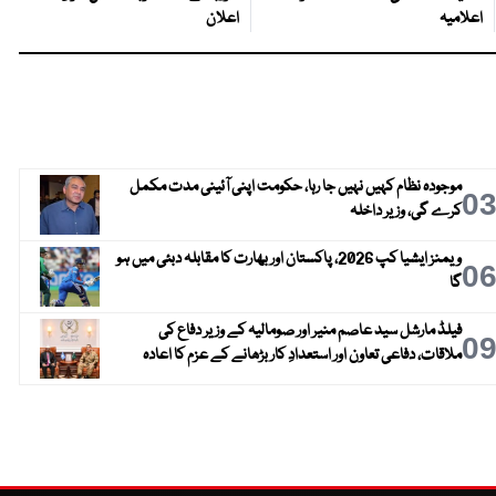
اعلامیہ
اعلان
موجودہ نظام کہیں نہیں جا رہا، حکومت اپنی آئینی مدت مکمل
0
کرے گی، وزیر داخلہ
ویمنز ایشیا کپ 2026، پاکستان اور بھارت کا مقابلہ دبئی میں ہو
0
گا
فیلڈ مارشل سید عاصم منیر اور صومالیہ کے وزیر دفاع کی
0
ملاقات، دفاعی تعاون اور استعدادِ کار بڑھانے کے عزم کا اعادہ