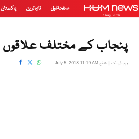
صفحۂ اول
تازہ ترین
پاکستان
7 Aug, 2026
پنجاب کے مختلف علاقوں می
|
شائع
July 5, 2018 11:19 AM
ویب ڈیسک