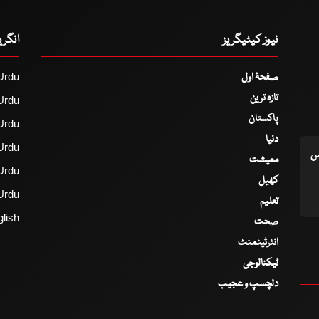
نیوز کیٹیگریز
انگر
صفحۂ اول
Urdu
تازہ ترین
Urdu
پاکستان
Urdu
دنیا
Urdu
اس
معیشت
Urdu
کھیل
Urdu
تعلیم
lish
صحت
انٹرٹینمنٹ
ٹیکنالوجی
دلچسپ و عجیب