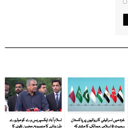
غزہ میں اسرائیلی کارروائیوں پر پاکستان
اسلام آباد ایکسپریس وے کو موٹروے
سمیت 8 اسلامی ممالک کا مشترکہ
طرز بنانے کا منصوبہ، محسن نقوی کا