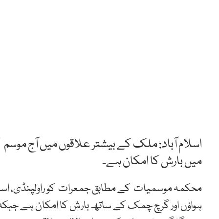
اسلام آباد: ملک کے بیشتر علاقوں میں آج موس
میں بارش کا امکان ہے۔
محکمہ موسمیات کے مطابق جمعرات کو راولپنڈی، اسلام آ
ہواؤں اور گرچ چمک کے ساتھ بارش کا امکان ہے جبکہ ژ