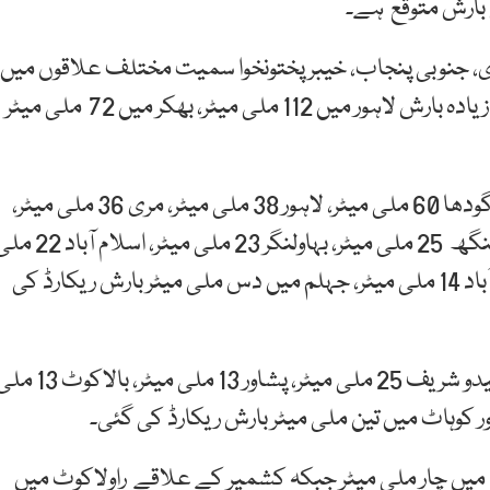
 بارش متوقع ہے۔
نڈی، جنوبی پنجاب، خیبرپختونخوا سمیت مختلف علاقوں میں
تیز ہواؤں اور گرج چمک کے ساتھ بارش ہوئی، سب سے زیادہ بارش لاہور میں 112 ملی میٹر، بھکر میں 72 ملی میٹر
ملک کے دیگر حصوں اوکاڑہ، ساہیوال 60 ملی میٹر، سرگودھا 60 ملی میٹر، لاہور 38 ملی میٹر، مری 36 ملی میٹر،
جھنگ 34 ملی میٹر، چکوال 32 ملی میٹر، ٹوبہ ٹیک سنگھ 25 ملی میٹر، بہاولنگر 23 ملی میٹر، اسلا
میٹر، میانوالی 20 ملی میٹر، کامرہ 16 ملی میٹر، فیصل آباد 14 ملی میٹر، جہلم میں دس ملی میٹر بارش ریکارڈ کی
خیبرپختونخوا کے علاقے مالم جبہ میں 111 ملی میٹر، سیدو شریف 25 ملی میٹر، پشاور 13 ملی میٹر، بال
ر کوہاٹ میں تین ملی میٹر بارش ریکارڈ کی گئی۔
14 ملی میٹر اور بارکھان میں چار ملی میٹر جبکہ کشمیر کے علاقے راولاکوٹ میں