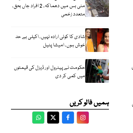
منی بس میں دھماکہ، 2 افراد جاں بحق،
متعدد زخمی
شادی کا کوئی ارادہ نہیں، اکیلی بے حد
خوش ہوں، امیشا پٹیل
م آباد 22 ملی
حکومت نے پیٹرول اور ڈیزل کی قیمتوں
میں کمی کر دی
ہمیں فالو کریں
اکوٹ 13 ملی
WhatsApp
Twitter
Facebook
Facebook