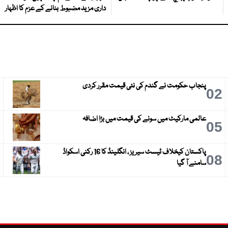
داری مزید مضبوط بنانے کے عزم کا اظہار
پنجاب حکومت نے گندم کی نئی قیمت مقرر کردی
3
02
عالمی مارکیٹ میں سونے کی قیمت میں بڑا اضافہ
6
05
پاکستان کیخلاف ٹیسٹ سیریز ، انگلینڈ کا 16 رکنی اسکواڈ
9
08
سامنے آ گیا