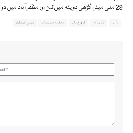
29 ملی میٹر، گڑھی دوپٹہ میں تین اور مظفر آباد میں دو ملی میٹر بارش ریکارڈ کی گئی۔
بارش
تیز ہواؤں
گرچ چمک
محکمہ موسمیات
موسم خوشگوار