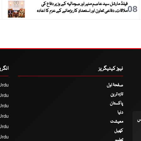
فیلڈ مارشل سید عاصم منیر اور صومالیہ کے وزیر دفاع کی
9
08
ملاقات، دفاعی تعاون اور استعدادِ کار بڑھانے کے عزم کا اعادہ
نیوز کیٹیگریز
انگر
صفحۂ اول
Urdu
تازہ ترین
Urdu
پاکستان
Urdu
دنیا
Urdu
اس
معیشت
Urdu
کھیل
Urdu
تعلیم