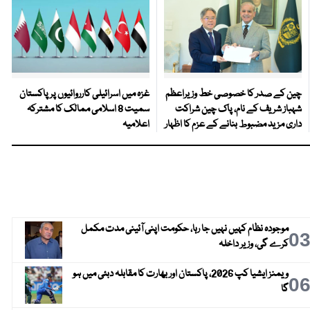
چین کے صدر کا خصوصی خط وزیراعظم
غزہ میں اسرائیلی کارروائیوں پر پاکستان
شہباز شریف کے نام، پاک چین شراکت
سمیت 8 اسلامی ممالک کا مشترکہ
داری مزید مضبوط بنانے کے عزم کا اظہار
اعلامیہ
موجودہ نظام کہیں نہیں جا رہا، حکومت اپنی آئینی مدت مکمل
0
کرے گی، وزیر داخلہ
ویمنز ایشیا کپ 2026، پاکستان اور بھارت کا مقابلہ دبئی میں ہو
0
گا