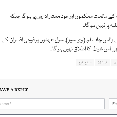
ے ماتحت محکموں اور خود مختار اداروں پر ہو گا جبکہ
ہ پر نہیں ہو گا۔
وائس چانسلرز ( وی سیز )، سول عہدوں پر فوجی افسران کے
ر بھی اس شرط کا اطلاق نہیں ہو گا۔
ان
گریڈ 20
مسلح افواج
EAVE A REPLY