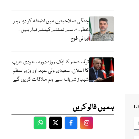
جنگی صلاحیتوں میں اضافہ کر دیا ، ہر
خطرے سے نمٹنے کیلئے تیار ہیں ،
ایرانی فوج
ترک صدر کا ایک روزہ دورہ سعودی عرب
کا اعلان، سعودی ولی عہد اور وزیراعظم
شہباز شریف سے اہم ملاقات کریں گے
ہمیں فالو کریں
L
WhatsApp
Twitter
Facebook
Facebook