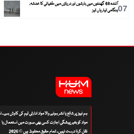
آئندہ 48 گھنٹوں میں بارشوں اور دریاؤں میں طغیانی کا خدشہ،
07
ہنگامی تیاریاں تیز
ہم نیوز پر شائع یا نشر ہونے والا مواد ادارتی ٹیم کی کاوش ہے۔ 
مواد کو بغیر پیشگی اجازت کسی بھی صورت میں استعمال یا
نقل کرنا درست نہیں۔ تمام حقوق محفوظ ہیں © 2026