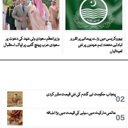
بیوروکریسی میں بڑے پیمانے پر تقرر و
وزیراعظم سعودی ولی عہد کی دعوت پر
تبادلے، متعدد اہم عہدوں پر نئی
سعودی عرب پہنچ گئے، پر تپاک استقبال
تعیناتیاں
پنجاب حکومت نے گندم کی نئی قیمت مقرر کردی
3
02
عالمی مارکیٹ میں سونے کی قیمت میں بڑا اضافہ
6
05