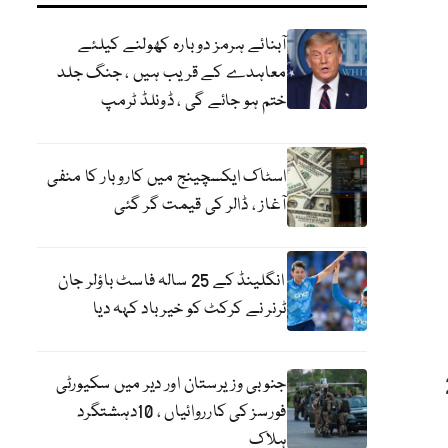
آبنائے ہرمز دوبارہ کھولنے کیلئے
معاہدے کے قریب ہیں ، جنگ جلد
ختم ہو جائے گی ، ڈونلڈ ٹرمپ
اسٹاک ایکسچینج میں کاروبار کا منفی
آغاز ، ڈالر کی قیمت گر گئی
انگلینڈ کے 25 سالہ فاسٹ باؤلر جان
ٹرنر نے کرکٹ کو خیر باد کہہ دیا
یژن گریڈ 20
جنوبی وزیرستان اور دیر میں سکیورٹی
فورسز کی کارروائیاں ، 10دہشتگرد
ہلاک