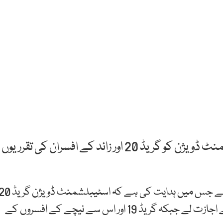
اسلام آباد: الیکشن کمیشن پاکستان نے اسٹیبلشمنٹ ڈویژن کو گریڈ 20 اور زائد کے افسران کی تقرریوں
الیکشن کمیشن نے اسٹیبلشمنٹ ڈویژن کو خط لکھا ہے جس میں ہدایت کی ہے کہ اسٹیبلشمنٹ ڈو
اور اس سے اوپر کے افسران کی تقرریوں اور تبادلوں کے لیے اجازت لے جبکہ گریڈ 19 اور اس سے نیچے کے افسروں کے