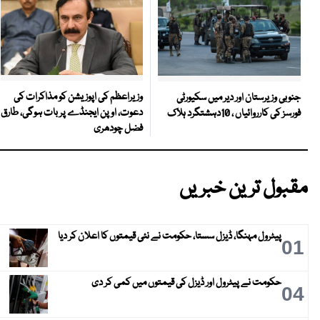
وزیراعظم کی اپوزیشن کو مذاکرات کی
جنوبی وزیرستان اور دیر میں سکیورٹی
دعوت، اوپن ایجنڈے پر بات ہوگی، طارق
فورسز کی کارروائیاں ، 10دہشتگرد ہلاک
فضل چودھری
مقبول ترین خبریں
پیٹرول مہنگا، ڈیزل سستا، حکومت نے نئی قیمتوں کا اعلان کر دیا
01
حکومت نے پیٹرول اور ڈیزل کی قیمتوں میں کمی کر دی
04