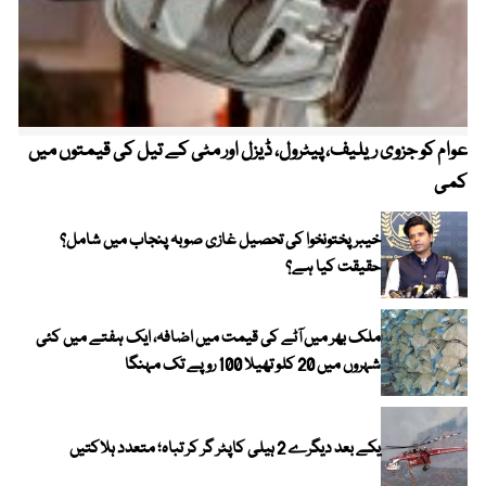
عوام کو جزوی ریلیف، پیٹرول، ڈیزل اور مٹی کے تیل کی قیمتوں میں
4 روز میں سونے کی قیمت میں بڑا اضافہ
کمی
خیبر پختونخوا کی تحصیل غازی صوبہ پنجاب میں شامل؟
حقیقت کیا ہے؟
ملک بھر میں آٹے کی قیمت میں اضافہ، ایک ہفتے میں کئی
شہروں میں 20 کلو تھیلا 100 روپے تک مہنگا
یکے بعد دیگرے 2 ہیلی کاپٹر گر کر تباہ؛ متعدد ہلاکتیں