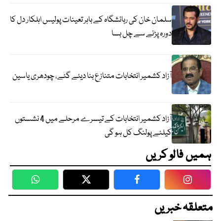
سلمان خان کی رہائشگاہ کے باہر تعینات پولیس اہلکار دل کا
دورہ پڑنے سے چل بسا
آزاد کشمیر انتخابات متنازع بنا دیئے گئے، چودھری یاسین
آزاد کشمیر انتخابات کے تیسرے مرحلے میں 4 نشستوں
کیلئے پولنگ کل ہو گی
ہمیں فالو کریں
WhatsApp
Twitter
Facebook
Faceboo
متعلقہ خبریں