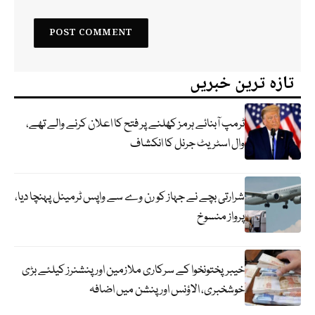
تازہ ترین خبریں
ٹرمپ آبنائے ہرمز کھلنے پر فتح کا اعلان کرنے والے تھے،
وال اسٹریٹ جرنل کا انکشاف
شرارتی بچے نے جہاز کو رن وے سے واپس ٹرمینل پہنچا دیا،
پرواز منسوخ
خیبرپختونخوا کے سرکاری ملازمین اور پنشنرز کیلئے بڑی
خوشخبری، الاؤنس اور پنشن میں اضافہ