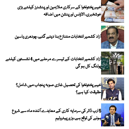
خیبرپختونخوا کے سرکاری ملازمین اور پنشنرز کیلئے بڑی
خوشخبری، الاؤنس اور پنشن میں اضافہ
آزاد کشمیر انتخابات متنازع بنا دیئے گئے، چودھری یاسین
آزاد کشمیر انتخابات کے تیسرے مرحلے میں 4 نشستوں کیلئے
پولنگ کل ہو گی
خیبر پختونخوا کی تحصیل غازی صوبہ پنجاب میں شامل؟
حقیقت کیا ہے؟
5 ارب ڈالر کی سرمایہ کاری کے معاہدے آئندہ ماہ سے شروع
ہونے کی توقع ہے، وزیر پیٹرولیم