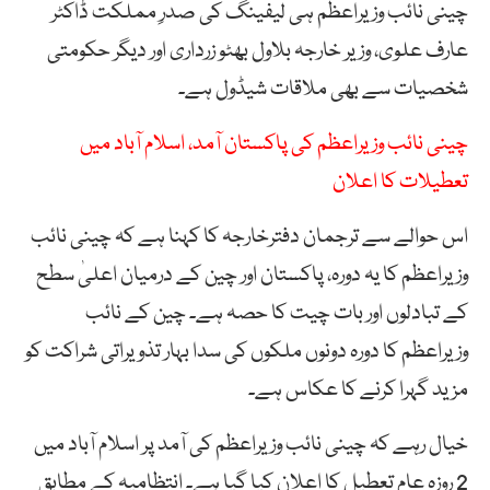
چینی نائب وزیراعظم ہی لیفینگ کی صدرِ مملکت ڈاکٹر
عارف علوی، وزیر خارجہ بلاول بھٹو زرداری اور دیگر حکومتی
شخصیات سے بھی ملاقات شیڈول ہے۔
چینی نائب وزیراعظم کی پاکستان آمد، اسلام آباد میں
تعطیلات کا اعلان
اس حوالے سے ترجمان دفترخارجہ کا کہنا ہے کہ چینی نائب
وزیراعظم کا یہ دورہ، پاکستان اور چین کے درمیان اعلیٰ سطح
کے تبادلوں اور بات چیت کا حصہ ہے۔ چین کے نائب
وزیراعظم کا دورہ دونوں ملکوں کی سدا بہار تذویراتی شراکت کو
مزید گہرا کرنے کا عکاس ہے۔
خیال رہے کہ چینی نائب وزیراعظم کی آمد پر اسلام آباد میں
2 روزہ عام تعطیل کا اعلان کیا گیا ہے۔ انتظامیہ کے مطابق