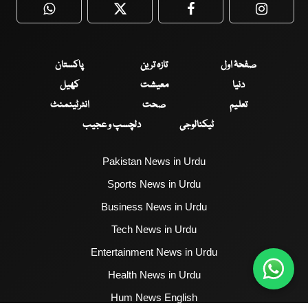
WhatsApp
Twitter
Facebook
Faceboo
صفحۂ اول
تازہ ترین
پاکستان
دنیا
معیشت
کھیل
تعلیم
صحت
انٹرٹینمنٹ
ٹیکنالوجی
دلچسپ و عجیب
Pakistan News in Urdu
Sports News in Urdu
Business News in Urdu
Tech News in Urdu
Entertainment News in Urdu
Health News in Urdu
Hum News English