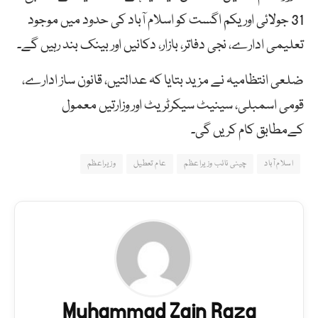
31 جولائی اور یکم اگست کو اسلام آباد کی حدود میں موجود
تعلیمی ادارے، نجی دفاتر، بازار، دکانیں اور بینک بند رہیں گے۔
ضلعی انتظامیہ نے مزید بتایا کہ عدالتیں، قانون ساز ادارے،
قومی اسمبلی، سینیٹ سیکرٹریٹ اور وزارتیں معمول
کےمطابق کام کریں گی۔
اسلام آباد
چینی نائب وزیراعظم
عام تعطیل
وزیراعظم
Muhammad Zain Raza