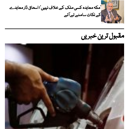
‘مکہ معاہدہ کسی ملک کے خلاف نہیں’؛ اسحاق ڈار معاہدے
کے نکات سامنے لے آئے
مقبول ترین خبریں