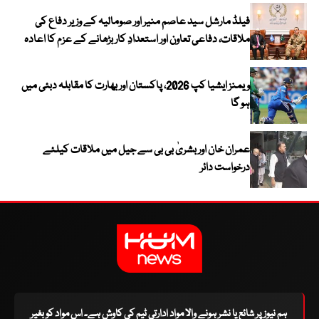
فیلڈ مارشل سید عاصم منیر اور صومالیہ کے وزیر دفاع کی
ملاقات، دفاعی تعاون اور استعدادِ کار بڑھانے کے عزم کا اعادہ
ویمنز ایشیا کپ 2026، پاکستان اور بھارت کا مقابلہ دبئی میں
ہو گا
عمران خان اور بشریٰ بی بی سے جیل میں ملاقات کیلئے
درخواست دائر
ہم نیوز پر شائع یا نشر ہونے والا مواد ادارتی ٹیم کی کاوش ہے۔ اس مواد کو بغیر