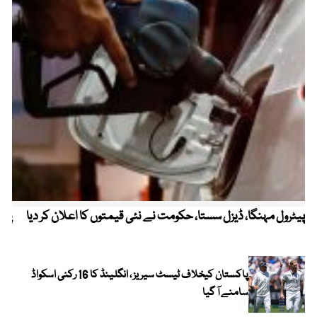
پیٹرول مہنگا، ڈیزل سستا، حکومت نے نئی قیمتوں کا اعلان کر دیا
پنج
پاکستان کیخلاف ٹیسٹ سیریز ، انگلینڈ کا 16 رکنی اسکواڈ
سامنے آ گیا