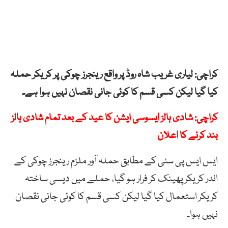
کراچی: لیاری غریب شاہ روڈ پر واقع رینجرز چوکی پر کریکر حملہ
کیا گیا لیکن کسی قسم کا کوئی جانی نقصان نہیں ہوا ہے۔
کراچی: شادی ہالز ایسوسی ایشن کا عید کے بعد تمام شادی ہالز
بند کرنے کا اعلان
ایس ایس پی سٹی کے مطابق حملہ آور ملزم رینجرز چوکی کے
اندر کریکر پھینک کر فرار ہو گیا، حملے میں دیسی ساختہ
کریکر استعمال کیا گیا لیکن کسی قسم کا کوئی جانی نقصان
نہیں ہوا۔