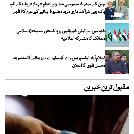
چین کے صدر کا خصوصی خط وزیراعظم شہباز شریف کے نام،
پاک چین شراکت داری مزید مضبوط بنانے کے عزم کا اظہار
غزہ میں اسرائیلی کارروائیوں پر پاکستان سمیت 8 اسلامی
ممالک کا مشترکہ اعلامیہ
اسلام آباد ایکسپریس وے کو موٹروے طرز بنانے کا منصوبہ،
محسن نقوی کا اعلان
مقبول ترین خبریں