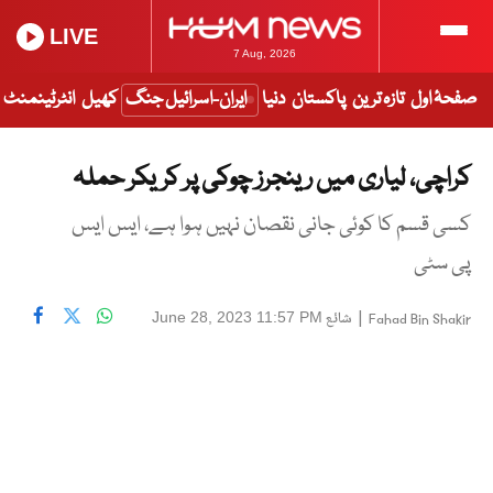
LIVE
7 Aug, 2026
صفحۂ اول
تازہ ترین
پاکستان
دنیا
ایران-اسرائیل جنگ
کھیل
انٹرٹینمنٹ
کراچی، لیاری میں رینجرز چوکی پر کریکر حملہ
کسی قسم کا کوئی جانی نقصان نہیں ہوا ہے، ایس ایس
پی سٹی
|
شائع
June 28, 2023 11:57 PM
Fahad Bin Shakir