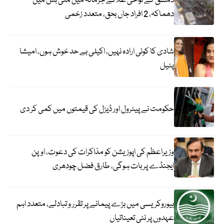
دمشق کے نواحی علاقے جرمانہ میں منی بس میں
دھماکہ، 2 افراد جاں بحق، متعدد زخمی
شادی کا کوئی ارادہ نہیں، اکیلی بے حد خوش ہوں، امیشا
پٹیل
حکومت نے پیٹرول اور ڈیزل کی قیمتوں میں کمی کر دی
وزیراعظم کی اپوزیشن کو مذاکرات کی دعوت، اوپن
ایجنڈے پر بات ہوگی، طارق فضل چودھری
بیوروکریسی میں بڑے پیمانے پر تقرر و تبادلے، متعدد اہم
عہدوں پر نئی تعیناتیاں