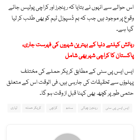
اس حوالے سے انہوں نے بتایا کہ رینجرز اور کراچی پولیس جائے
وقوع پر موجود ہیں جب کہ بم ڈسپوزل ٹیم کو بھی طلب کر لیا
گیا ہے۔
رہائش کیلئے دنیا کے بہترین شہروں کی فہرست جاری،
پاکستان کا کراچی شہر بھی شامل
ایس ایس پی سٹی کے مطابق کریکر حملے کی مختلف
پہلوؤں سے تحقیقات کی جارہی ہیں، فی الوقت اس کے متعلق
حتمی طور پر کچھ بھی کہنا قبل از وقت ہو گا۔
ایس ایس پی سٹی
رینجرز چوکی
سندھ
کراچی
کریکر حملہ
لیاری