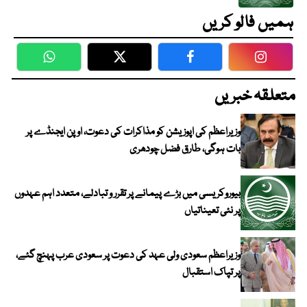
ہمیں فالو کریں
WhatsApp
Twitter
Facebook
Faceboo
متعلقہ خبریں
وزیراعظم کی اپوزیشن کو مذاکرات کی دعوت، اوپن ایجنڈے پر
بات ہوگی، طارق فضل چودھری
بیوروکریسی میں بڑے پیمانے پر تقرر و تبادلے، متعدد اہم عہدوں
پر نئی تعیناتیاں
وزیراعظم سعودی ولی عہد کی دعوت پر سعودی عرب پہنچ گئے،
پر تپاک استقبال