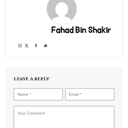
Fahad Bin Shakir
Instagram
Facebook
X
Website
(Twitter)
LEAVE A REPLY