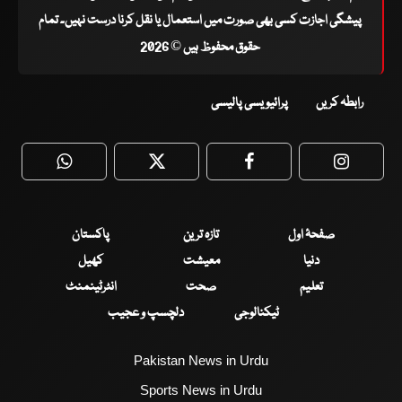
پیشگی اجازت کسی بھی صورت میں استعمال یا نقل کرنا درست نہیں۔ تمام
حقوق محفوظ ہیں © 2026
رابطہ کریں
پرائیویسی پالیسی
WhatsApp
Twitter
Facebook
Faceboo
صفحۂ اول
تازہ ترین
پاکستان
دنیا
معیشت
کھیل
تعلیم
صحت
انٹرٹینمنٹ
ٹیکنالوجی
دلچسپ و عجیب
Pakistan News in Urdu
Sports News in Urdu