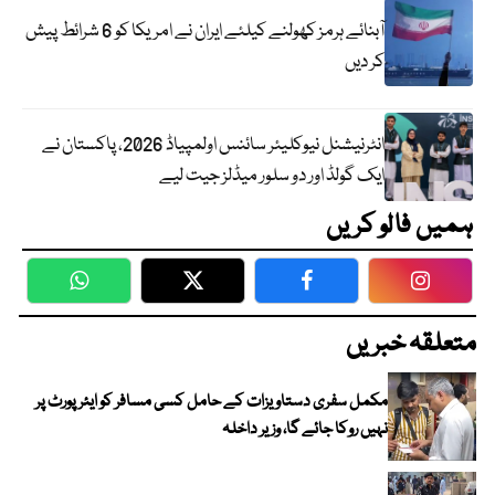
آبنائے ہرمز کھولنے کیلئے ایران نے امریکا کو 6 شرائط پیش
کر دیں
انٹرنیشنل نیوکلیئر سائنس اولمپیاڈ 2026، پاکستان نے
ایک گولڈ اور دو سلور میڈلز جیت لیے
ہمیں فالو کریں
WhatsApp
Twitter
Facebook
Faceboo
متعلقہ خبریں
مکمل سفری دستاویزات کے حامل کسی مسافر کو ایئرپورٹ پر
نہیں روکا جائے گا، وزیر داخلہ