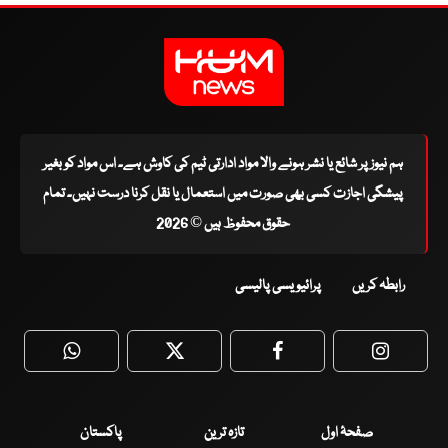
ہم نیوز پر شائع یا نشر ہونے والا مواد ادارتی ٹیم کی کاوش ہے۔ اس مواد کو بغیر
پیشگی اجازت کسی بھی صورت میں استعمال یا نقل کرنا درست نہیں۔ تمام
حقوق محفوظ ہیں © 2026
رابطہ کریں
پرائیویسی پالیسی
WhatsApp
Twitter
Facebook
Faceboo
صفحۂ اول
تازہ ترین
پاکستان