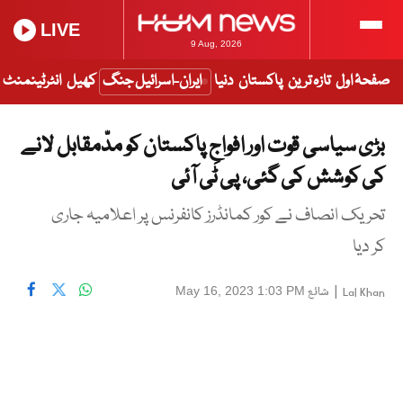
LIVE
9 Aug, 2026
صفحۂ اول
تازہ ترین
پاکستان
دنیا
ایران-اسرائیل جنگ
کھیل
انٹرٹینمنٹ
بڑی سیاسی قوت اور افواجِ پاکستان کو مدّمقابل لانے
کی کوشش کی گئی، پی ٹی آئی
تحریک انصاف نے کور کمانڈرز کانفرنس پر اعلامیہ جاری
کر دیا
|
شائع
May 16, 2023 1:03 PM
Lal Khan