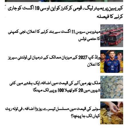
کیریبین پریمیئر لیگ ، قومی کرکٹرز کو این او سی 19 اگست کو جاری
آز
کرنے کا فیصلہ
چھی
میٹرو بس سروس 11 اگست سے بند کرنے کا اعلان، نجی کمپنی
کا حتمی نوٹس
ورلڈ کپ 2027 کے میزبان ممالک کے درمیان ٹی ٹوئنٹی سیریز
کا اعلان
ملک بھر میں آٹے کی قیمت میں اضافہ، ایک ہفتے میں کئی
شہروں میں 20 کلو تھیلا 100 روپے تک مہنگا
سونے کی قیمت میں مسلسل تیسرے روز بڑا اضافہ ، فی تولہ ریٹ
کہاں تک جا پہنچا؟