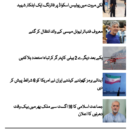
لکی مروت میں پولیس اسکواڈ پر فائرنگ، ایک اہلکار شہید
معروف فٹبالر لیونل میسی کے والد انتقال کر گئے
یکے بعد دیگرے 2 ہیلی کاپٹر گر کر تباہ؛ متعدد ہلاکتیں
آبنائے ہرمز کھولنے کیلئے ایران نے امریکا کو 6 شرائط پیش کر
دیں
جماعت اسلامی کا 16 اگست سے ملک بھر میں بیک وقت
دھرنوں کا اعلان