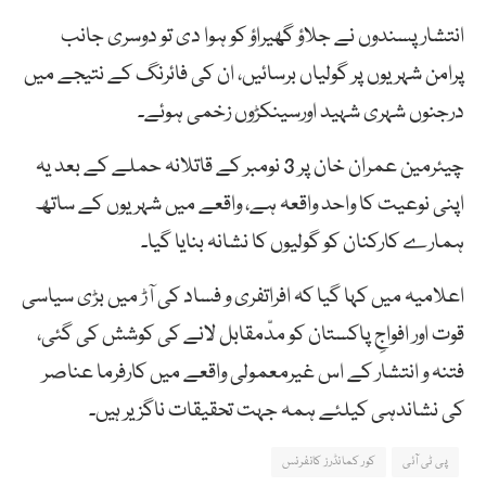
انتشار پسندوں نے جلاؤ گھیراؤ کو ہوا دی تو دوسری جانب
پرامن شہریوں پر گولیاں برسائیں، ان کی فائرنگ کے نتیجے میں
درجنوں شہری شہید اورسینکڑوں زخمی ہوئے۔
چیئرمین عمران خان پر 3 نومبر کے قاتلانہ حملے کے بعد یہ
اپنی نوعیت کا واحد واقعہ ہے، واقعے میں شہریوں کے ساتھ
ہمارے کارکنان کو گولیوں کا نشانہ بنایا گیا۔
اعلامیہ میں کہا گیا کہ افراتفری و فساد کی آڑ میں بڑی سیاسی
قوت اور افواجِ پاکستان کو مدّمقابل لانے کی کوشش کی گئی،
فتنہ و انتشار کے اس غیرمعمولی واقعے میں کارفرما عناصر
کی نشاندہی کیلئے ہمہ جہت تحقیقات ناگزیر ہیں۔
پی ٹی آئی
کور کمانڈرز کانفرنس