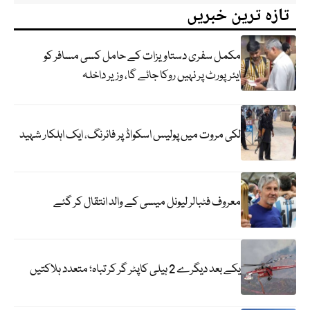
تازہ ترین خبریں
مکمل سفری دستاویزات کے حامل کسی مسافر کو
ایئرپورٹ پر نہیں روکا جائے گا، وزیر داخلہ
لکی مروت میں پولیس اسکواڈ پر فائرنگ، ایک اہلکار شہید
معروف فٹبالر لیونل میسی کے والد انتقال کر گئے
یکے بعد دیگرے 2 ہیلی کاپٹر گر کر تباہ؛ متعدد ہلاکتیں