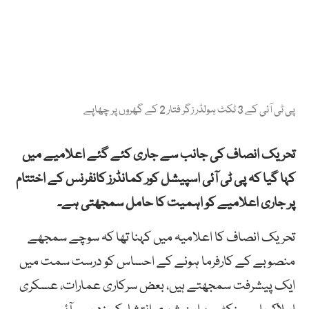
پی ٹی آئی کے 3 ٹکٹ ہولڈر زگر فتار 2 کے گھروں پر چھاپے
تحریک انصاف کی جانب سے جاری کئے گئے اعلامیے میں
کہا گیا کہ پی ٹی آئی اسپیشل کور کمانڈرز کانفرنس کے اختتام
پر جاری اعلامیے کو اہمیت کا حامل سمجھتی ہے۔
تحریک انصاف کا اعلامیہ میں کہنا تھا کہ سوچے سمجھے
منصوبے کے کارفرما ہونے کے احساس کو درست سمت میں
ایک پیشرفت سمجھتے ہیں، بعض سرکاری عمارات، عسکری