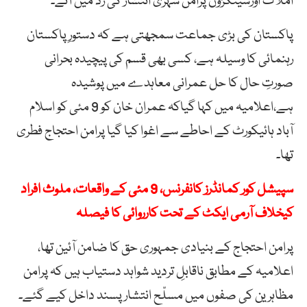
املاک اورسینکڑوں پرامن شہری انتشار کی زد میں آئے۔
پاکستان کی بڑی جماعت سمجھتی ہے کہ دستورِ پاکستان
رہنمائی کا وسیلہ ہے، کسی بھی قسم کی پیچیدہ بحرانی
صورتِ حال کا حل عمرانی معاہدے میں پوشیدہ
ہے،اعلامیہ میں کہا گیاکہ عمران خان کو 9 مئی کو اسلام
آباد ہائیکورٹ کے احاطے سے اغوا کیا گیا پرامن احتجاج فطری
تھا۔
سپیشل کور کمانڈرز کانفرنس، 9 مئی کے واقعات، ملوث افراد
کیخلاف آرمی ایکٹ کے تحت کارروائی کا فیصلہ
پرامن احتجاج کے بنیادی جمہوری حق کا ضامن آئین تھا،
اعلامیہ کے مطابق ناقابلِ تردید شواہد دستیاب ہیں کہ پرامن
مظاہرین کی صفوں میں مسلّح انتشار پسند داخل کیے گئے۔