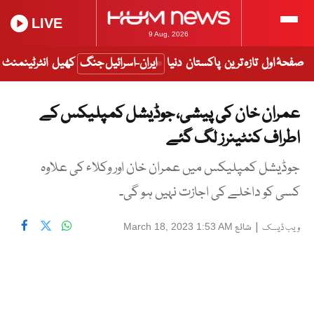
LIVE
9 Aug, 2026
صفحۂ اول
تازہ ترین
پاکستان
دنیا
ایران-اسرائیل جنگ
کھیل
انٹرٹینمنٹ
عمران خان کی پیشی، جوڈیشل کمپلیکس کے
اطراف کنٹینرز لگ گئے
جوڈیشل کمپلیکس میں عمران خان اور وکلاء کی علاوہ
کسی کو داخلے کی اجازت نہیں ہو گی۔
|
شائع
March 18, 2023 1:53 AM
ویب ڈیسک