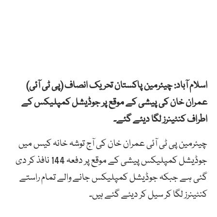
اسلام آباد: چیئرمین پاکستان تحریک انصاف (پی ٹی آئی)
عمران خان کی پیشی کے موقع پر جوڈیشل کمپلیکس کے
اطراف کنٹینرز لگا دیئے گئے۔
چیئرمین پی ٹی آئی عمران خان کی آج توشہ خانہ کیس میں
جوڈیشل کمپلیکس پیشی کے موقع پر دفعہ 144 نافذ کر دی
گئی ہے جبکہ جوڈیشل کمپلیکس جانے والے تمام راستے
کنٹینرز لگا کر سیل کر دیئے گئے ہیں۔