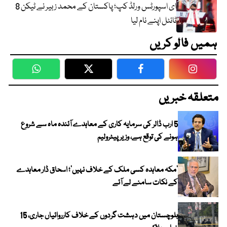
ای اسپورٹس ورلڈ کپ؛ پاکستان کے محمد زبیر نے ٹیکن 8
ٹائٹل اپنے نام لیا
ہمیں فالو کریں
WhatsApp
Twitter
Facebook
Faceboo
متعلقہ خبریں
5 ارب ڈالر کی سرمایہ کاری کے معاہدے آئندہ ماہ سے شروع
ہونے کی توقع ہے، وزیر پیٹرولیم
‘مکہ معاہدہ کسی ملک کے خلاف نہیں’؛ اسحاق ڈار معاہدے
کے نکات سامنے لے آئے
بلوچستان میں دہشت گردوں کے خلاف کارروائیاں جاری، 15