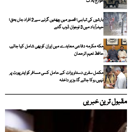
خوارج ہلاک
بارشوں کی تباہی؛ قصور میں چھتیں گرنے سے 2 افراد جاں بحق؛
حیدرآباد میں 3 نوجوان ڈوب گئے
مکہ مکرمہ دفاعی معاہدے میں ایران کو بھی شامل کیا جائے،
حافظ نعیم الرحمان
مکمل سفری دستاویزات کے حامل کسی مسافر کو ایئرپورٹ پر
نہیں روکا جائے گا، وزیر داخلہ
مقبول ترین خبریں