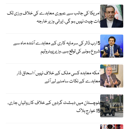
امریکا کی جانب سے عبوری معاہدے کی خلاف ورزی تک
بات چیت نہیں ہو گی، ایرانی وزیر خارجہ
5 ارب ڈالر کی سرمایہ کاری کے معاہدے آئندہ ماہ سے
شروع ہونے کی توقع ہے، وزیر پیٹرولیم
‘مکہ معاہدہ کسی ملک کے خلاف نہیں’؛ اسحاق ڈار
معاہدے کے نکات سامنے لے آئے
بلوچستان میں دہشت گردوں کے خلاف کارروائیاں جاری،
15 خوارج ہلاک