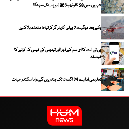
شہروں میں 20 کلو تھیلا 100 روپے تک مہنگا
یکے بعد دیگرے 2 ہیلی کاپٹر گر کر تباہ؛ متعدد ہلاکتیں
پی ٹی اے کا ای سم کے اجرا اور تبدیلی کی فیس کم کرنے کا
فیصلہ
تعلیمی ادارے 24 اگست تک بند رہیں گے، رانا سکندر حیات