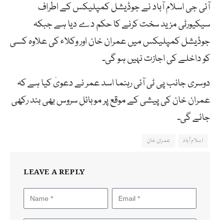
آئی جی اسلام آباد نے جوڈیشل کمپلیکس کے اطراف
سیکیورٹی مزید سخت کرنے کا حکم دے دیا ہے جبکہ
جوڈیشل کمپلیکس میں عمران خان اور وکلاء کی علاوہ کسی
کو داخلے کی اجازت نہیں ہو گی۔
دوسری جانب پی ٹی آئی رہنما اسد عمر نے دعویٰ کیا ہے کہ
عمران خان کی پیشی کے موقع پر موبائل سروس بھی بند رکھی
جائے گی۔
اسلام آباد
عمران خان
LEAVE A REPLY