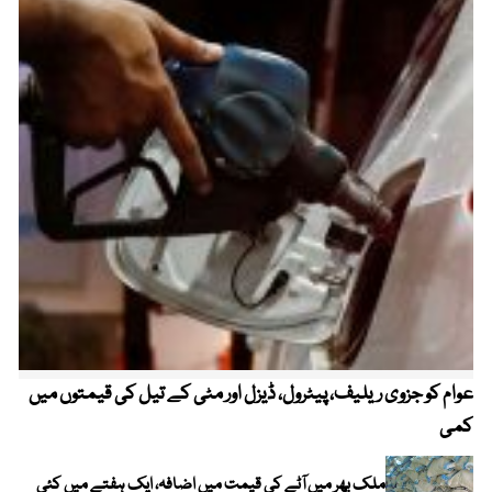
عوام کو جزوی ریلیف، پیٹرول، ڈیزل اور مٹی کے تیل کی قیمتوں میں
4 روز میں سونے کی قیمت میں بڑا اضافہ
کمی
ملک بھر میں آٹے کی قیمت میں اضافہ، ایک ہفتے میں کئی