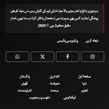
ہم نیوز پر شائع یا نشر ہونے والا مواد ادارتی ٹیم کی کاوش ہے۔ اس مواد کو بغیر
پیشگی اجازت کسی بھی صورت میں استعمال یا نقل کرنا درست نہیں۔ تمام
حقوق محفوظ ہیں © 2026
رابطہ کریں
پرائیویسی پالیسی
WhatsApp
Twitter
Facebook
Faceboo
صفحۂ اول
تازہ ترین
پاکستان
دنیا
معیشت
کھیل
تعلیم
صحت
انٹرٹینمنٹ
ٹیکنالوجی
دلچسپ و عجیب