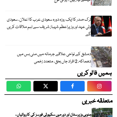
ترک صدر کا ایک روزہ دورہ سعودی عرب کا اعلان، سعودی
ولی عہد اور وزیراعظم شہباز شریف سے اہم ملاقات کریں
گے
دمشق کے نواحی علاقے جرمانہ میں منی بس میں
دھماکہ، 2 افراد جاں بحق، متعدد زخمی
ہمیں فالو کریں
WhatsApp
Twitter
Facebook
Faceboo
متعلقہ خبریں
جنوبی وزیرستان اور دیر میں سکیورٹی فورسز کی کارروائیاں ،