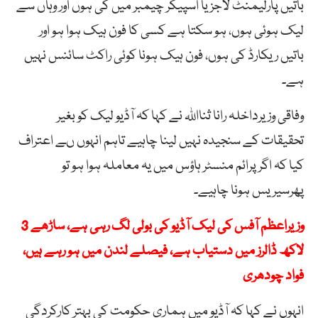
باتیں پارلیمنٹ لاجز یا اسپیکر چیمبر میں کی ہوں اور وہاں سے
لیک ہوئی ہوں، ہو سکتا ہے کسی کا فون ہیک ہوا ہو اور
باتیں ریکارڈ کی ہوں، فون ہیک ہونا کوئی راکٹ سائنس نہیں
ہے۔
وفاقی وزیرداخلہ رانا ثنااللہ نے کہا کہ آڈیو لیک کو بغیر
تحقیقات کے سنجیدہ نہیں لینا چاہیے تاہم انہوں ںے اعتراف
کیا کہ اگرپرائم منسٹر ہاؤس میں یہ معاملہ ہوا ہو تو
پھرسیریس ہونا چاہیے۔
وزیراعظم آفس کی لیک آڈیو کی بولی لگ رہی ہے، ساڑھے 3
لاکھ ڈالرز میں دستیاب ہے، فیصلے لندن میں ہو رہے ہیں،
فواد چودھری
انہوں نے کہا کہ آڈیو میں ہماری حکومت کی بہتر کارکردگی