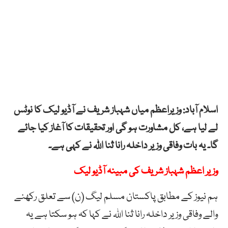
اسلام آباد: وزیراعظم میاں شہباز شریف نے آڈیو لیک کا نوٹس
لے لیا ہے، کل مشاورت ہو گی اور تحقیقات کا آغاز کیا جائے
گا۔ یہ بات وفاقی وزیر داخلہ رانا ثنا اللہ نے کہی ہے۔
وزیر اعظم شہباز شریف کی مبینہ آڈیو لیک
ہم نیوز کے مطابق پاکستان مسلم لیگ (ن) سے تعلق رکھنے
والے وفاقی وزیر داخلہ رانا ثنا اللہ نے کہا کہ ہو سکتا ہے یہ