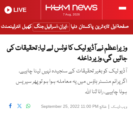
LIVE
7 Aug, 2026
صفحۂ اول
تازہ ترین
پاکستان
دنیا
ایران-اسرائیل جنگ
کھیل
انٹرٹینمنٹ
وزیراعظم نے آڈیو لیک کا نوٹس لے لیا: تحقیقات کی
جائیں گی، وزیر داخلہ
آڈیو لیک کو بغیر تحقیقات کے سنجیدہ نہیں لینا چاہیے،
اگرپرائم منسٹر ہاؤس میں یہ معاملہ ہوا ہو تو پھر سیریس
ہونا چاہیے، رانا ثنا اللہ
|
شائع
September 25, 2022 11:00 PM
ویب ڈیسک