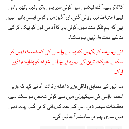
کا تاثر ہے، آڈیو لیکس میں کوئی سیریس باتیں نہیں تھیں اس
لیے احتیاط نہیں برتی گئی، ان آڈیوز میں کوئی ایسی باتیں نہیں
ہیں کہ ہم فکر مند ہوں، کوئی باہر کا آدمی فون کو ہیک کر کے ا
تناغیر محتاط نہیں ہو سکتا۔
آئی ایم ایف کو لکھیں کہ پیسے واپسی کی کمٹمنٹ نہیں کر
سکتے، شوکت ترین کی صوبائی وزرائے خزانہ کو ہدایت، آڈیو
لیک
ہم نیوز کے مطابق وفاقی وزیر داخلہ رانا ثنااللہ نے کہا کہ وزیر
اعظم ہاؤس کی سیکیورٹی میں سے کوئی شخص ہو سکتا ہے،
تحقیقات ہونے دیں، اس کے بعد کارروائی کریں گے، چند دنوں
میں ساری چیزیں سامنے آجائیں گی۔