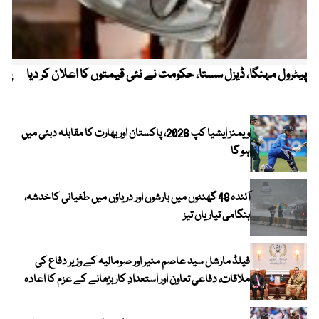
پیٹرول مہنگا، ڈیزل سستا، حکومت نے نئی قیمتوں کا اعلان کر دیا
پنج
ویمنز ایشیا کپ 2026، پاکستان اور بھارت کا مقابلہ دبئی میں
ہو گا
آئندہ 48 گھنٹوں میں بارشوں اور دریاؤں میں طغیانی کا خدشہ،
ہنگامی تیاریاں تیز
فیلڈ مارشل سید عاصم منیر اور صومالیہ کے وزیر دفاع کی
ملاقات، دفاعی تعاون اور استعدادِ کار بڑھانے کے عزم کا اعادہ