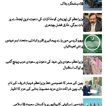
10دہشتگرد ہلاک
وزیراعظم کی اپوزیشن کو مذاکرات کی دعوت، اوپن ایجنڈے پر
بات ہوگی، طارق فضل چودھری
بیوروکریسی میں بڑے پیمانے پر تقرر و تبادلے، متعدد اہم عہدوں
پر نئی تعیناتیاں
وزیراعظم سعودی ولی عہد کی دعوت پر سعودی عرب پہنچ گئے،
پر تپاک استقبال
چین کے صدر کا خصوصی خط وزیراعظم شہباز شریف کے نام،
پاک چین شراکت داری مزید مضبوط بنانے کے عزم کا اظہار
غزہ میں اسرائیلی کارروائیوں پر پاکستان سمیت 8 اسلامی