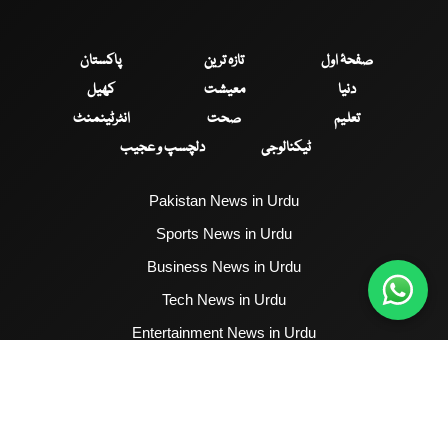
صفحۂ اول
تازہ ترین
پاکستان
دنیا
معیشت
کھیل
تعلیم
صحت
انٹرٹینمنٹ
ٹیکنالوجی
دلچسپ و عجیب
Pakistan News in Urdu
Sports News in Urdu
Business News in Urdu
Tech News in Urdu
Entertainment News in Urdu
Health News in Urdu
Hum News English