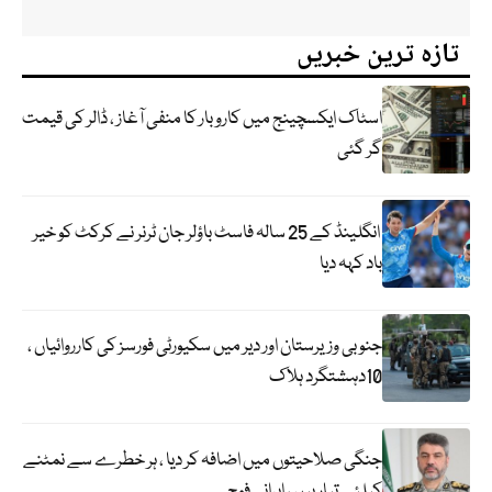
تازہ ترین خبریں
اسٹاک ایکسچینج میں کاروبار کا منفی آغاز ، ڈالر کی قیمت
گر گئی
انگلینڈ کے 25 سالہ فاسٹ باؤلر جان ٹرنر نے کرکٹ کو خیر
باد کہہ دیا
جنوبی وزیرستان اور دیر میں سکیورٹی فورسز کی کارروائیاں ،
10دہشتگرد ہلاک
جنگی صلاحیتوں میں اضافہ کر دیا ، ہر خطرے سے نمٹنے
کیلئے تیار ہیں ، ایرانی فوج