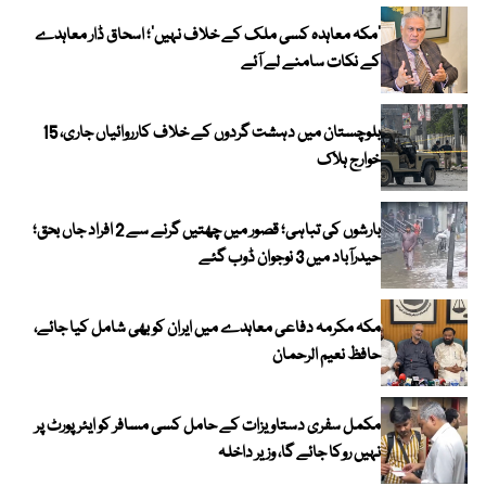
‘مکہ معاہدہ کسی ملک کے خلاف نہیں’؛ اسحاق ڈار معاہدے
کے نکات سامنے لے آئے
بلوچستان میں دہشت گردوں کے خلاف کارروائیاں جاری، 15
خوارج ہلاک
بارشوں کی تباہی؛ قصور میں چھتیں گرنے سے 2 افراد جاں بحق؛
حیدرآباد میں 3 نوجوان ڈوب گئے
مکہ مکرمہ دفاعی معاہدے میں ایران کو بھی شامل کیا جائے،
حافظ نعیم الرحمان
مکمل سفری دستاویزات کے حامل کسی مسافر کو ایئرپورٹ پر
نہیں روکا جائے گا، وزیر داخلہ