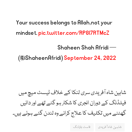
Your success belongs to Allah,not your
mindset.
pic.twitter.com/RP8l7RTMcZ
— Shaheen Shah Afridi
(@iShaheenAfridi)
September 24, 2022
شاہین شاہ آفریدی سری لنکا کے خلاف ٹیسٹ میچ میں
فیلڈنگ کے دوران انجری کا شکار ہو گئے تھے اور دائیں
گھٹنے میں تکلیف کا علاج کرانے وہ لندن گئے ہوئے ہیں۔
شاہین شاہ آفریدی
فاسٹ باؤلنگ