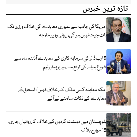
تازہ ترین خبریں
امریکا کی جانب سے عبوری معاہدے کی خلاف ورزی تک
بات چیت نہیں ہو گی، ایرانی وزیر خارجہ
5 ارب ڈالر کی سرمایہ کاری کے معاہدے آئندہ ماہ سے
شروع ہونے کی توقع ہے، وزیر پیٹرولیم
‘مکہ معاہدہ کسی ملک کے خلاف نہیں’؛ اسحاق ڈار
معاہدے کے نکات سامنے لے آئے
بلوچستان میں دہشت گردوں کے خلاف کارروائیاں جاری،
15 خوارج ہلاک