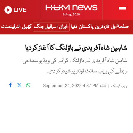
LIVE
9 Aug, 2026
صفحۂ اول
تازہ ترین
پاکستان
دنیا
ایران-اسرائیل جنگ
کھیل
انٹرٹینمنٹ
شاہین شاہ آفریدی نے باؤلنگ کا آغاز کر دیا
شاہین شاہ آفریدی نے باؤلنگ کرانے کی ویڈیو سماجی
رابطے کی ویب سائٹ ٹوئٹر پر شیئر کر دی۔
|
شائع
September 24, 2022 4:37 PM
ویب ڈیسک