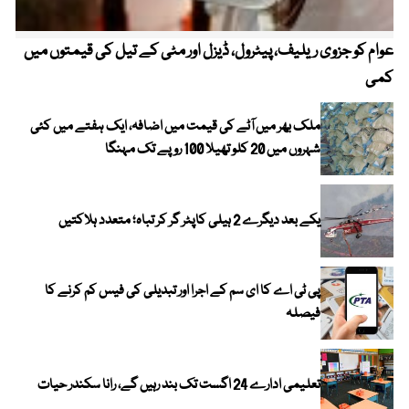
عوام کو جزوی ریلیف، پیٹرول، ڈیزل اور مٹی کے تیل کی قیمتوں میں
4 روز میں سونے کی قیمت میں بڑا اضافہ
کمی
ملک بھر میں آٹے کی قیمت میں اضافہ، ایک ہفتے میں کئی
شہروں میں 20 کلو تھیلا 100 روپے تک مہنگا
یکے بعد دیگرے 2 ہیلی کاپٹر گر کر تباہ؛ متعدد ہلاکتیں
پی ٹی اے کا ای سم کے اجرا اور تبدیلی کی فیس کم کرنے کا
فیصلہ
تعلیمی ادارے 24 اگست تک بند رہیں گے، رانا سکندر حیات