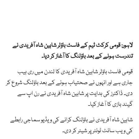
لاہور: قومی کرکٹ ٹیم کے فاسٹ باؤلر شاہین شاہ آفریدی نے
تندرست ہونے کے بعد باؤلنگ کا آغاز کر دیا۔
قومی فاسٹ باؤلر شاہین شاہ آفریدی کا لندن میں ری ہیب
جاری ہے اور انہوں نے صحتیاب ہونے کے بعد باؤلنگ شروع کر
دی۔ ڈاکٹرز کی ہدایت پر شاہین شاہ آفریدی نے رن اپ سے
گیند بازی کا آغاز کیا۔
شاہین شاہ آفریدی نے باؤلنگ کرانے کی ویڈیو سماجی رابطے
کی ویب سائٹ ٹوئٹر پر شیئر کر دی۔