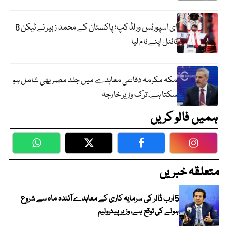
ای اسپورٹس ورلڈ کپ؛ پاکستان کے محمد زبیر نے ٹیکن 8
ٹائٹل اپنے نام لیا
مکہ مکرمہ دفاعی معاہدے میں جلد مصر بھی شامل ہو
سکتا ہے، ترک وزیر خارجہ
ہمیں فالو کریں
WhatsApp
Twitter
Facebook
Faceboo
متعلقہ خبریں
5 ارب ڈالر کی سرمایہ کاری کے معاہدے آئندہ ماہ سے شروع
ہونے کی توقع ہے، وزیر پیٹرولیم