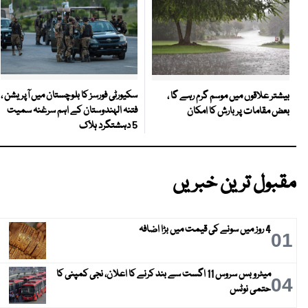
سکیورٹی فورسز کا بلوچستان میں آپریشن ،
بیشتر علاقوں میں موسم گرم رہے گا ،
فتنہ الہندوستان کے اہم سرغنہ سمیت
بعض مقامات پر بارش کا امکان
5 دہشتگرد ہلاک
مقبول ترین خبریں
4 روز میں سونے کی قیمت میں بڑا اضافہ
01
میٹرو بس سروس 11 اگست سے بند کرنے کا اعلان، نجی کمپنی کا
04
حتمی نوٹس