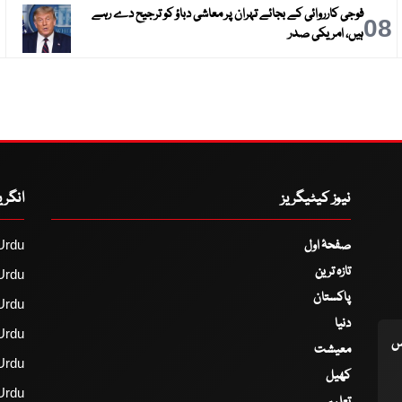
فوجی کارروائی کے بجائے تہران پر معاشی دباؤ کو ترجیح دے رہے
9
08
ہیں، امریکی صدر
نیوز کیٹیگریز
انگر
صفحۂ اول
Urdu
تازہ ترین
Urdu
پاکستان
Urdu
دنیا
Urdu
اس
معیشت
Urdu
کھیل
Urdu