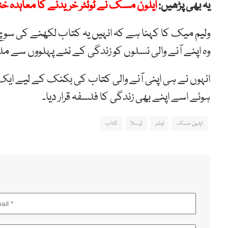
یہ بھی پڑھیں:
ایلون مسک نے ٹوئٹر خریدنے کا معاہدہ ختم
ولیم میک کا کہنا ہے کہ انہیں یہ کتاب لکھنے کی سوچ ک
وہ اپنے آنے والی نسلوں کو زندگی کے نئے پہلووں سے ملو
انہوں نے ہی اپنی آنے والی کتاب کی بکنک کے لیے ا
ہوئے اسے اپنے بھی زندگی کا فلسفہ قرار دیا۔
ایلون مسک
ٹوئٹر
ٹیسلا
کتاب