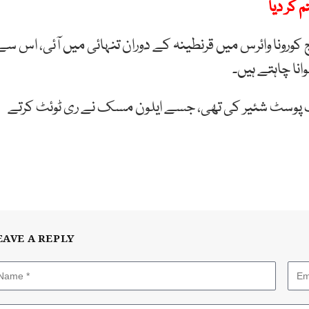
 کر دیا
ورونا وائرس میں قرنطینہ کے دوران تنہائی میں آئی، اس سے
انا چاہتے ہیں۔
یک پوسٹ شئیر کی تھی، جسے ایلون مسک نے ری ٹوئٹ کرتے
EAVE A REPLY