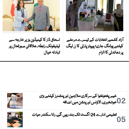
آزاد کشمیر انتخابات کے تیسرے مرحلے
اسحاق ڈار کا کینیڈین وزیر خارجہ سے
کیلئے پولنگ جاری؛ پیپلز پارٹی کا ن لیگ
ٹیلیفونک رابطہ، علاقائی صورتحال پر
پر دھاندلی کا الزام
تبادلہ خیال
خیبرپختونخوا کے سرکاری ملازمین اور پنشنرز کیلئے بڑی
3
02
خوشخبری، الاؤنس اور پنشن میں اضافہ
تعلیمی ادارے 24 اگست تک بند رہیں گے، رانا سکندر حیات
6
05