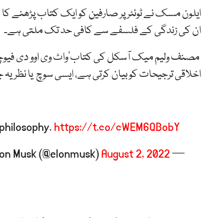
ایلون مسک نے ٹوئٹر پر صارفین کو ایک کتاب پڑھنے کا
ان کی زندگی کے فلسفے سے کافی حد تک ملتی ہے۔
اخلاقی ترجیحات کو بیان کرتی ہے، ایسی سوچ یا نظریہ ج
 philosophy.
https://t.co/cWEM6QBobY
August 2, 2022
— Elon Musk (@elonmusk)