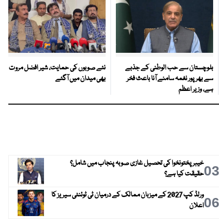
بلوچستان سے حب الوطنی کے جذبے
نئے صوبوں کی حمایت، شیر افضل مروت
سے بھرپور نغمہ سامنے آنا باعث فخر
بھی میدان میں آگئے
ہے، وزیر اعظم
خیبر پختونخوا کی تحصیل غازی صوبہ پنجاب میں شامل؟
0
حقیقت کیا ہے؟
ورلڈ کپ 2027 کے میزبان ممالک کے درمیان ٹی ٹوئنٹی سیریز کا
0
اعلان