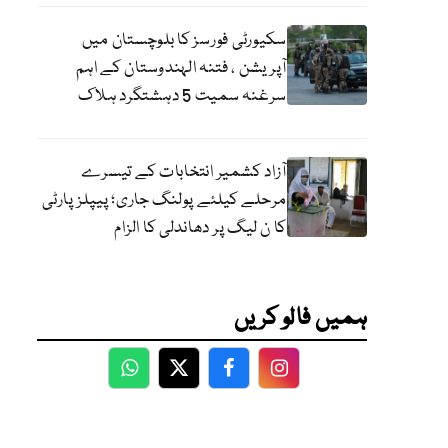
سکیورٹی فورسز کا بلوچستان میں
آپریشن ، فتنہ الہندوستان کے اہم
سرغنہ سمیت 5 دہشتگرد ہلاک
آزاد کشمیر انتخابات کے تیسرے
مرحلے کیلئے پولنگ جاری؛ پیپلز پارٹی
کا ن لیگ پر دھاندلی کا الزام
ہمیں فالو کریں
WhatsApp
Twitter
Facebook
Facebook