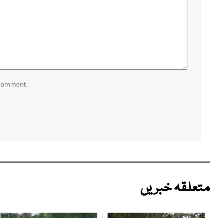
 comment.
متعلقہ خبریں