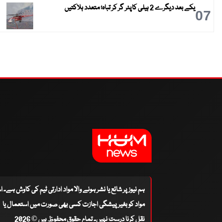
یکے بعد دیگرے 2 ہیلی کاپٹر گر کر تباہ؛ متعدد ہلاکتیں
07
ہم نیوز پر شائع یا نشر ہونے والا مواد ادارتی ٹیم کی کاوش ہے۔ 
مواد کو بغیر پیشگی اجازت کسی بھی صورت میں استعمال یا
نقل کرنا درست نہیں۔ تمام حقوق محفوظ ہیں © 2026