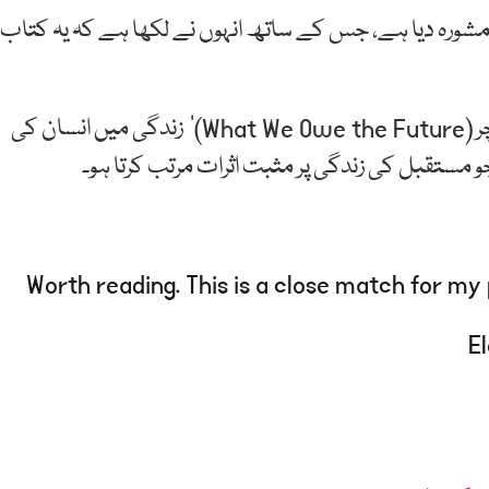
 مشورہ دیا ہے، جس کے ساتھ انہوں نے لکھا ہے کہ یہ کتاب
مصنف ولیم میک آسکل کی کتاب’واٹ وی اوو دی فیوچر (What We Owe the Future)‘ زندگی میں انسان کی
و مستقبل کی زندگی پر مثبت اثرات مرتب کرتا ہو۔
Worth reading. This is a close match for my