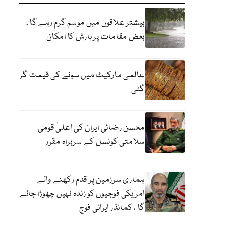
بیشتر علاقوں میں موسم گرم رہے گا ،
بعض مقامات پر بارش کا امکان
عالمی مارکیٹ میں سونے کی قیمت گر
گئی
محسن رضائی ایران کی اعلیٰ قومی
سلامتی کونسل کے سربراہ مقرر
ہماری سرزمین پر قدم رکھنے والے
امریکی فوجیوں کو زندہ نہیں چھوڑا جائے
گا ، کمانڈر ایرانی فوج