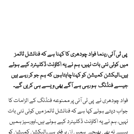
پی ٹی آئی رہنما فواد چودھری کا کہنا ہے کہ فنانشل ٹائمز
میں کوئی نئی بات نہیں، ہم نے یہ اکاؤنٹ ڈکلیئرد کیے ہوئے
ہیں۔الیکشن کمیشن کو کہناچاہتاہوں کہ ہم جو کر رہے ہیں
جیسے فنڈنگ ہو رہی ہے آگے بھی ویسے ہی کریں گے۔
فواد چودھری نے پی ٹی آئی پر ممنوعہ فنڈنگ کے الزامات کا
جواب دیتے ہوئے کہا ہے کہ فنانشل ٹائمز میں کوئی نئی بات
نہیں، ہم نے یہ اکاؤنٹ ڈکلیئرد کیے ہوئے ہیں۔اوورسیز ہمیں
پیسے نہ بھی بھیجے ہمیں ان پر فخر ہے۔الیکشن کمیشن کو