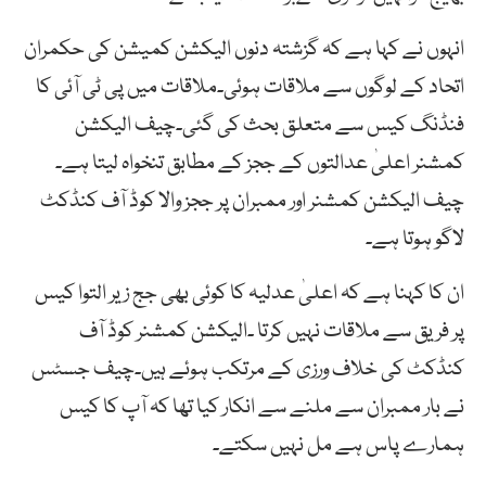
انہوں نے کہا ہے کہ گزشتہ دنوں الیکشن کمیشن کی حکمران
اتحاد کے لوگوں سے ملاقات ہوئی۔ملاقات میں پی ٹی آئی کا
فنڈنگ کیس سے متعلق بحث کی گئی۔چیف الیکشن
کمشنر اعلیٰ عدالتوں کے ججز کے مطابق تنخواہ لیتا ہے۔
چیف الیکشن کمشنر اور ممبران پر ججز والا کوڈ آف کنڈکٹ
لاگو ہوتا ہے۔
ان کا کہنا ہے کہ اعلیٰ عدلیہ کا کوئی بھی جج زیر التوا کیس
پر فریق سے ملاقات نہیں کرتا ۔الیکشن کمشنر کوڈ آف
کنڈکٹ کی خلاف ورزی کے مرتکب ہوئے ہیں۔چیف جسٹس
نے بار ممبران سے ملنے سے انکار کیا تھا کہ آپ کا کیس
ہمارے پاس ہے مل نہیں سکتے۔