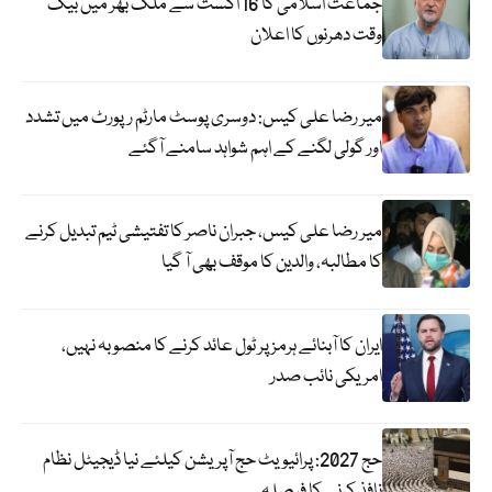
جماعت اسلامی کا 16 اگست سے ملک بھر میں بیک
وقت دھرنوں کا اعلان
میر رضا علی کیس: دوسری پوسٹ مارٹم رپورٹ میں تشدد
اور گولی لگنے کے اہم شواہد سامنے آگئے
میر رضا علی کیس، جبران ناصر کا تفتیشی ٹیم تبدیل کرنے
کا مطالبہ، والدین کا موقف بھی آ گیا
ایران کا آبنائے ہرمز پر ٹول عائد کرنے کا منصوبہ نہیں،
امریکی نائب صدر
حج 2027: پرائیویٹ حج آپریشن کیلئے نیا ڈیجیٹل نظام
نافذ کرنے کا فیصلہ