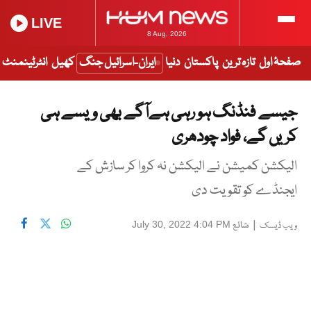
LIVE
8 Aug, 2026
صفحۂ اول
تازہ ترین
پاکستان
دنیا
ایران-اسرائیل جنگ
کھیل
انٹرٹینمنٹ
جیسے فنڈنگ ہو رہی ہےآگے بھی ویسے ہی
کریں گے، فواد چودھری
الیکشن کمیشن نے الیکشن نہ کروا کر سازش کے
ایجنڈے کو تقویت دی
|
شائع
July 30, 2022 4:04 PM
ویب ڈیسک