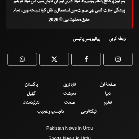
ہم نیوز پر شائع یا نشر ہونے والا مواد ادارتی ٹیم کی کاوش ہے۔ اس مواد کو بغیر
پیشگی اجازت کسی بھی صورت میں استعمال یا نقل کرنا درست نہیں۔ تمام
حقوق محفوظ ہیں © 2026
رابطہ کریں
پرائیویسی پالیسی
WhatsApp
Twitter
Facebook
Faceboo
صفحۂ اول
تازہ ترین
پاکستان
دنیا
معیشت
کھیل
تعلیم
صحت
انٹرٹینمنٹ
ٹیکنالوجی
دلچسپ و عجیب
Pakistan News in Urdu
Sports News in Urdu