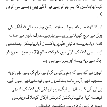
کہناچاہتاہوں کہ ہم جو کر رہے ہیں آگے بھی ویسے ہی کریں
گے۔
ان کا کہنا ہے کہ ہم نے ساڑھے تین چار ارب کی فنڈنگ کی ،
ووٹن نے میچ کھیلنے پر پیسے بھیجے۔عارف نقوی نے حلف
نامہ دیا، وہ پیسہ قانونی طور پر پاکستان آیا۔پولیٹکل جماعتیں
ایسے ہی فنڈنگ کرتی ہیں۔شوکت خانم 70 ارب روپے خرچ کر
چکا ہے ، یہ پیسہ اوورسیز سے ہی آیا۔
انہوں نے کہاہے کہ ہم پرکیس کیاہے،الزام کیاہے،ابھی تویہ
سمجھ نہیں آرہی۔اب بندکمروں میں فیصلےنہیں ہوں گے۔
پی ٹی آئی کے ساتھ ن لیگ، پیپلزپارٹی کی فنڈنگ کا بھی
فیصلہ کیا جائے۔الیکشن کمیشن ارکان کیخلاف ریفرنس
بھیج کرانہیں نوکری سےبرخاست کیاجائے۔