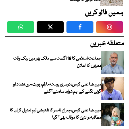
ہمیں فالو کریں
WhatsApp
Twitter
Facebook
Faceboo
متعلقہ خبریں
جماعت اسلامی کا 16 اگست سے ملک بھر میں بیک وقت
دھرنوں کا اعلان
میر رضا علی کیس: دوسری پوسٹ مارٹم رپورٹ میں تشدد اور
گولی لگنے کے اہم شواہد سامنے آگئے
میر رضا علی کیس، جبران ناصر کا تفتیشی ٹیم تبدیل کرنے کا
مطالبہ، والدین کا موقف بھی آ گیا