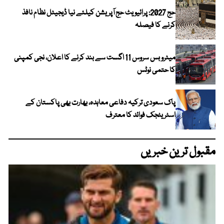
حج 2027: پرائیویٹ حج آپریشن کیلئے نیا ڈیجیٹل نظام نافذ
کرنے کا فیصلہ
میٹرو بس سروس 11 اگست سے بند کرنے کا اعلان، نجی کمپنی
کا حتمی نوٹس
پاک سعودی ترکیہ دفاعی معاہدہ، بھارت بھی پاکستان کے
اسٹریٹجک فوائد کا معترف
مقبول ترین خبریں