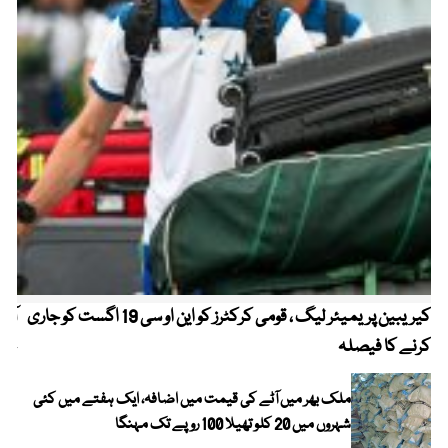
کیریبین پریمیئر لیگ ، قومی کرکٹرز کو این او سی 19 اگست کو جاری
آز
کرنے کا فیصلہ
چھی
ملک بھر میں آٹے کی قیمت میں اضافہ، ایک ہفتے میں کئی
شہروں میں 20 کلو تھیلا 100 روپے تک مہنگا