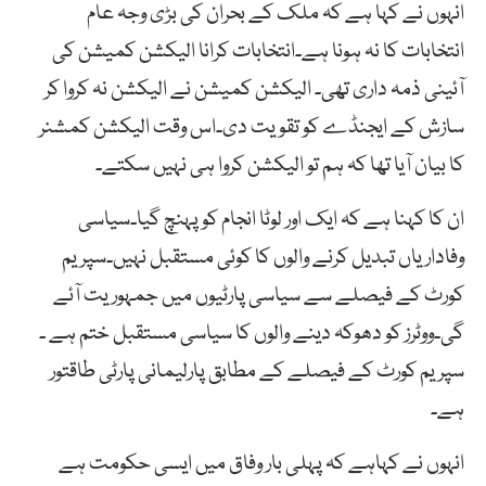
انہوں نے کہا ہے کہ ملک کے بحران کی بڑی وجہ عام
انتخابات کا نہ ہونا ہے۔انتخابات کرانا الیکشن کمیشن کی
آئینی ذمہ داری تھی۔ الیکشن کمیشن نے الیکشن نہ کروا کر
سازش کے ایجنڈے کو تقویت دی۔اس وقت الیکشن کمشنر
کا بیان آیا تھا کہ ہم تو الیکشن کروا ہی نہیں سکتے۔
ان کا کہنا ہے کہ ایک اور لوٹا انجام کو پہنچ گیا۔سیاسی
وفاداریاں تبدیل کرنے والوں کا کوئی مستقبل نہیں۔سپریم
کورٹ کے فیصلے سے سیاسی پارٹیوں میں جمہوریت آئے
گی۔ووٹرز کو دھوکہ دینے والوں کا سیاسی مستقبل ختم ہے ۔
سپریم کورٹ کے فیصلے کے مطابق پارلیمانی پارٹی طاقتور
ہے۔
انہوں نے کہاہے کہ پہلی بار وفاق میں ایسی حکومت ہے