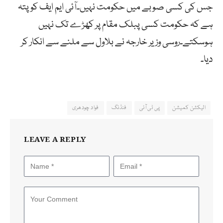
جس کی کسی صوبے میں حکومت نہیں۔آئی ایم ایف کو پتہ
ہے کہ حکومت کسی پبلک مقام پر کھڑے تک نہیں
ہوسکتے۔روسی وزیر خارجہ نے بلاول سے ملنے سے انکار کر
دیا۔
الیکشن کمیشن
پی ٹی آئی
فنڈنگ
فواد چودھری
LEAVE A REPLY