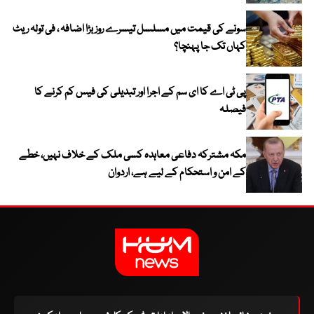
سونے کی قیمت میں مسلسل تیسرے روز بڑا اضافہ ، فی تولہ ریٹ
کہاں تک جا پہنچا؟
پی ٹی اے کا ای سم کے اجرا اور تبدیلی کی فیس کم کرنے کا
فیصلہ
مکہ مشترکہ دفاعی معاہدہ کسی ملک کے خلاف نہیں، خطے
کے امن و استحکام کے لیے ہے، اردوان