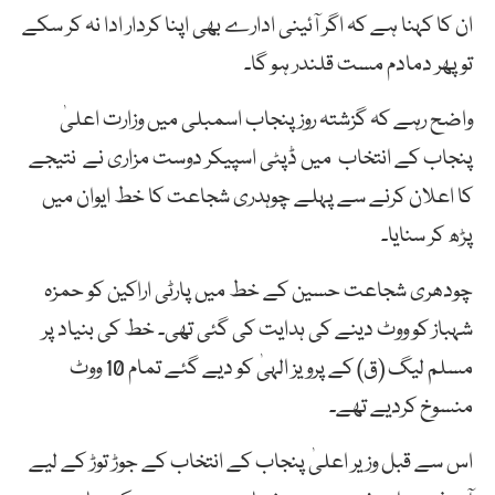
ان کا کہنا ہے کہ اگر آئینی ادارے بھی اپنا کردار ادا نہ کر سکے
تو پھر دمادم مست قلندر ہو گا۔
واضح رہے کہ گزشتہ روز پنجاب اسمبلی میں وزارت اعلیٰ
پنجاب کے انتخاب میں ڈپٹی اسپیکر دوست مزاری نے نتیجے
کا اعلان کرنے سے پہلے چوہدری شجاعت کا خط ایوان میں
پڑھ کر سنایا۔
چودھری شجاعت حسین کے خط میں پارٹی اراکین کو حمزہ
شہباز کو ووٹ دینے کی ہدایت کی گئی تھی۔ خط کی بنیاد پر
مسلم لیگ (ق) کے پرویز الہیٰ کو دیے گئے تمام 10 ووٹ
منسوخ کردیے تھے۔
اس سے قبل وزیر اعلیٰ پنجاب کے انتخاب کے جوڑ توڑ کے لیے