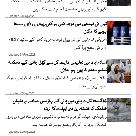
جنوبی افریقی کرکٹر اس سے قبل ملتان سلطانز کے اسسٹنٹ
کوچ کے طور پر بھی خدمات انجام دے چکے ہیں
Updated 03 Aug, 2026
تیل کی قیمتوں میں مزید کمی ہو گئی، پیٹرول و ڈیزل سستا
ہونے کا امکان
امریکی خام تیل کی فی بیرل قیمت مزید کمی کے ساتھ 78.97
ڈالر کی سطح پر آ گئی
Updated 03 Aug, 2026
اسلام آباد میں تعلیمی ادارے کل سے کھل جائیں گے، محکمہ
تعلیم سندھ کا بھی اہم اعلان
ہفتے میں 6 روز تدریس کا اطلاق صرف سرکاری اسکولوں پر ہوگا،
صوبائی وزیر تعلیم
Updated 02 Aug, 2026
4 اگست تک دریاؤں میں پانی کے بہاؤ میں اضافے اور فلیش
فلڈنگ کا خدشہ، این ڈی ایم اے کا الرٹ
راولپنڈی، جہلم، گوجرانوالہ سمیت نشیبی شہری علاقوں میں اربن
فلڈنگ اور بارش کا پانی جمع ہونے کا خدشہ ہے
Updated 02 Aug, 2026