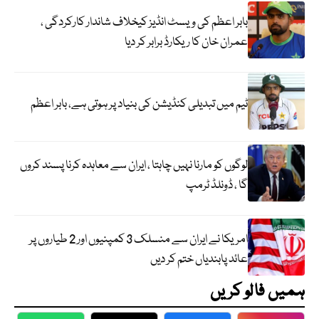
بابر اعظم کی ویسٹ انڈیز کیخلاف شاندار کارکردگی ،
عمران خان کا ریکارڈ برابر کر دیا
ٹیم میں تبدیلی کنڈیشن کی بنیاد پر ہوتی ہے، بابر اعظم
لوگوں کو مارنا نہیں چاہتا ، ایران سے معاہدہ کرنا پسند کروں
گا ، ڈونلڈ ٹرمپ
امریکا نے ایران سے منسلک 3 کمپنیوں اور 2 طیاروں پر
عائد پابندیاں ختم کر دیں
ہمیں فالو کریں