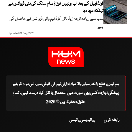
فولڈ ایبل کے بعد اب رولیبل فون؟ سام سنگ کی نئی ڈیوائس نے
تہلکہ مچا دیا
سب سے زیادہ توجہ زیڈ نائن کوڈ نیم والی ڈیوائس نے حاصل کی
ہے
Updated 01 Aug, 2026
ہم نیوز پر شائع یا نشر ہونے والا مواد ادارتی ٹیم کی کاوش ہے۔ اس مواد کو بغیر
پیشگی اجازت کسی بھی صورت میں استعمال یا نقل کرنا درست نہیں۔ تمام
حقوق محفوظ ہیں © 2026
رابطہ کریں
پرائیویسی پالیسی