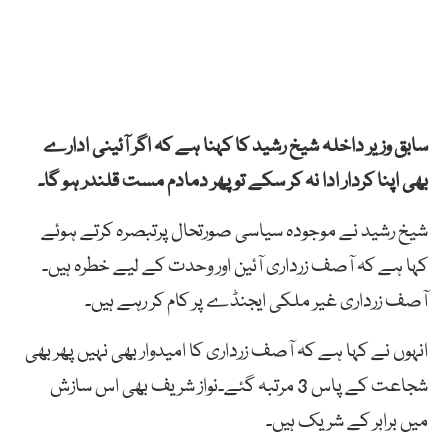
سابق وزیر داخلہ شیخ رشید کا کہنا ہے کہ اگر آئینی ادارے
بھی اپنا کردار ادا نہ کر سکے تو پھر دمادم مست قلندر ہو گا۔
شیخ رشید نے موجودہ سیاسی صورتحال پرتبصرہ کرتے ہوئے
کہا ہے کہ آصف زرداری آئین اور وحدت کے لیے خطرہ ہیں۔
آصف زرداری غیر ملکی ایجنڈے پر کام کر رہے ہیں۔
انہوں نے کہا ہے کہ آصف زرداری کا امیدوار بھی نہیں پھر بھی
شجاعت کے پاس 3 مرتبہ گئے۔نواز شریف بھی اس سازش
میں برابر کے شریک ہیں۔