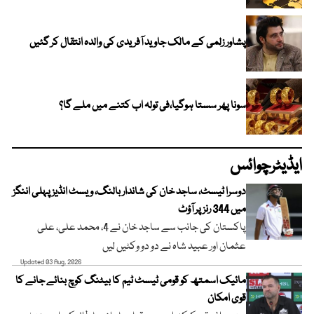
پشاور زلمی کے مالک جاوید آفریدی کی والدہ انتقال کر گئیں
سونا پھر سستا ہوگیا،فی تولہ اب کتنے میں ملے گا؟
ایڈیٹرچوائس
دوسرا ٹیسٹ، ساجد خان کی شاندار بالنگ، ویسٹ انڈیز پہلی اننگز
میں 344 رنز پر آؤٹ
پاکستان کی جانب سے ساجد خان نے 4، محمد علی، علی
عثمان اور عبید شاہ نے دو دو وکٹیں لیں
Updated 03 Aug, 2026
مائیک اسمتھ کو قومی ٹیسٹ ٹیم کا بیٹنگ کوچ بنائے جانے کا
قوی امکان