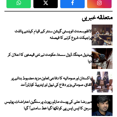
WhatsApp
Twitter
Facebook
Faceboo
متعلقہ خبریں
لاانفورسمنٹ انویسٹی گیشن سنٹر کے قیام کیلئے پائلٹ
پراجیکٹ شروع کرنے کا فیصلہ
پیٹرول مہنگا، ڈیزل سستا، حکومت نے نئی قیمتوں کا اعلان کر
دیا
پاکستان اور صومالیہ کا دفاعی تعاون مزید مضبوط بنانے پر
اتفاق، صومالی وزیر دفاع کی نیول اور ایئرہیڈ کوارٹرز آمد
میر رضا علی کی پوسٹ مارٹم رپورٹ پر سنگین اعتراضات، پولیس
سرجن کا ایس ایس پی کو لکھا گیا خط سامنے آ گیا