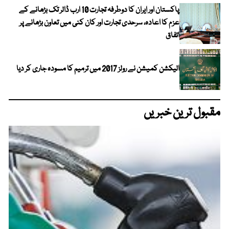
پاکستان اور ایران کا دوطرفہ تجارت 10 ارب ڈالر تک بڑھانے کے
عزم کا اعادہ، سرحدی تجارت اور کان کنی میں تعاون بڑھانے پر
اتفاق
الیکشن کمیشن نے رولز 2017 میں ترمیم کا مسودہ جاری کر دیا
مقبول ترین خبریں