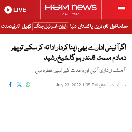
LIVE
6 Aug, 2026
صفحۂ اول
تازہ ترین
پاکستان
دنیا
ایران-اسرائیل جنگ
کھیل
انٹرٹینمنٹ
اگر آئینی ادارے بھی اپنا کردار ادا نہ کر سکے تو پھر
دمادم مست قلندر ہو گا،شیخ رشید
آصف زرداری آئین اور وحدت کے لیے خطرہ ہیں
|
شائع
July 23, 2022 1:35 PM
ویب ڈیسک