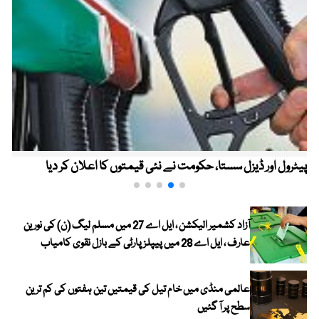
پیٹرول اور ڈیزل سستا، حکومت نے نئی قیمتوں کا اعلان کر دیا
آزاد کشمیر الیکشن ، ایل اے 27 میں مسلم لیگ (ن) کی نورین
عارف ، ایل اے 28 میں پیپلز پارٹی کے بازل نقوی کامیاب
عالمی منڈی میں خام تیل کی قیمتیں تین ہفتوں کی کم ترین
سطح پر آ گئیں