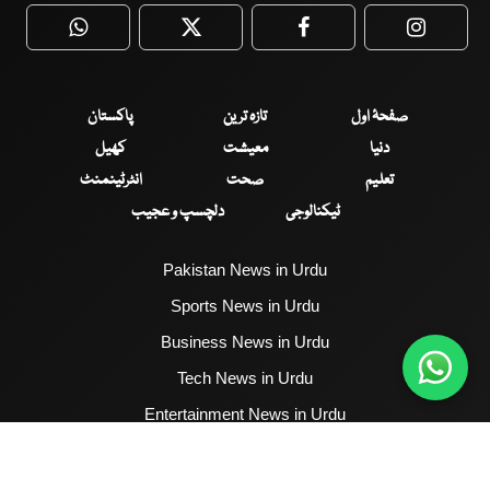
WhatsApp
Twitter
Facebook
Faceboo
صفحۂ اول
تازہ ترین
پاکستان
دنیا
معیشت
کھیل
تعلیم
صحت
انٹرٹینمنٹ
ٹیکنالوجی
دلچسپ و عجیب
Pakistan News in Urdu
Sports News in Urdu
Business News in Urdu
Tech News in Urdu
Entertainment News in Urdu
Health News in Urdu
Hum News English