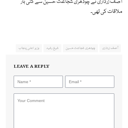
آصف زرداری نے چودھری شجاعت حسین سے کئی بار
ملاقات کی تھی۔
آصف زرداری
چودھری شجاعت حسین
شیخ رشید
وزیر اعلیٰ پنجاب
LEAVE A REPLY