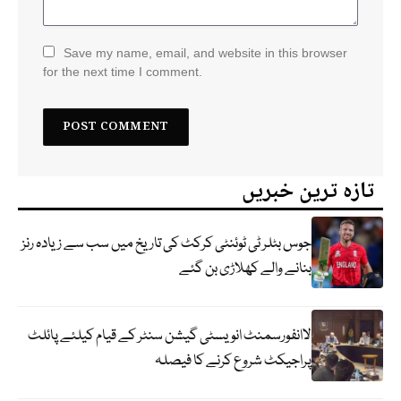
Save my name, email, and website in this browser
for the next time I comment.
تازہ ترین خبریں
جوس بٹلر ٹی ٹوئنٹی کرکٹ کی تاریخ میں سب سے زیادہ رنز
بنانے والے کھلاڑی بن گئے
لاانفورسمنٹ انویسٹی گیشن سنٹر کے قیام کیلئے پائلٹ
پراجیکٹ شروع کرنے کا فیصلہ