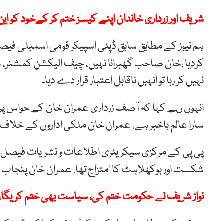
شریف اور زرداری خاندان اپنے کیسز ختم کر کےخود کو این 
ہم نیوز کے مطابق سابق ڈپٹی اسپیکر قومی اسمبلی فیصل 
کردیا ،خان صاحب گھبرانا نہیں، چیف الیکشن کمشنر، 
نہیں کر رہا تو انہیں ناقابل اعتبار قرار دے دیا۔
انہوں ںے کہا کہ آصف زرداری عمران خان کے حواس پر 
سارا عالم باخبر ہے، عمران خان ملکی اداروں کے خلاف 
پی پی کے مرکزی سیکریٹری اطلاعات و نشریات فیصل ک
شکست اور بوکھلاہٹ کا امتزاج تھا، عمران خان پنجاب کو
نواز شریف نے حکومت ختم کی، سیاست بھی ختم کریگا، فر