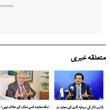
 comment.
متعلقہ خبریں
‘مکہ معاہدہ کسی ملک کے خلاف نہیں’؛
5 ارب ڈالر کی سرمایہ کاری کے معاہدے