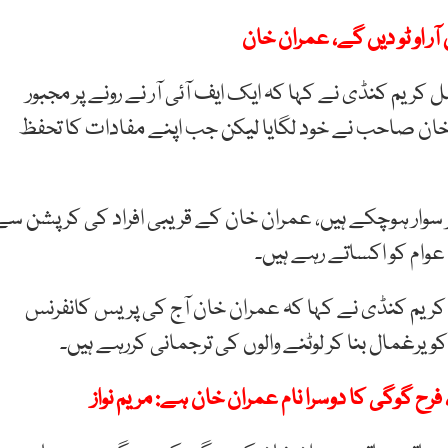
آر او ٹو دیں گے، عمران خان
کریم کنڈی نے کہا کہ ایک ایف آئی آر نے رونے پر مجبور
خان صاحب نے خود لگایا لیکن جب اپنے مفادات کا تحفظ
سوار ہوچکے ہیں، عمران خان کے قریبی افراد کی کرپشن سے
عوام کو اکساتے رہے ہیں۔
ریم کنڈی نے کہا کہ عمران خان آج کی پریس کانفرنس
یرغمال بنا کر لوٹنے والوں کی ترجمانی کررہے ہیں۔
ح گوگی کا دوسرا نام عمران خان ہے: مریم نواز