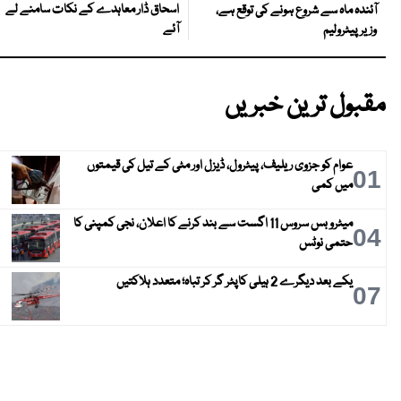
اسحاق ڈار معاہدے کے نکات سامنے لے
آئندہ ماہ سے شروع ہونے کی توقع ہے،
آئے
وزیر پیٹرولیم
مقبول ترین خبریں
عوام کو جزوی ریلیف، پیٹرول، ڈیزل اور مٹی کے تیل کی قیمتوں
01
میں کمی
میٹرو بس سروس 11 اگست سے بند کرنے کا اعلان، نجی کمپنی کا
04
حتمی نوٹس
یکے بعد دیگرے 2 ہیلی کاپٹر گر کر تباہ؛ متعدد ہلاکتیں
07