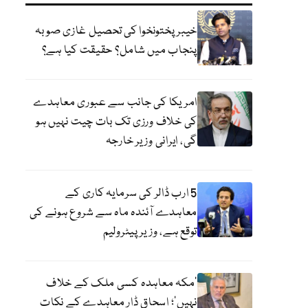
خیبر پختونخوا کی تحصیل غازی صوبہ
پنجاب میں شامل؟ حقیقت کیا ہے؟
امریکا کی جانب سے عبوری معاہدے
کی خلاف ورزی تک بات چیت نہیں ہو
گی، ایرانی وزیر خارجہ
5 ارب ڈالر کی سرمایہ کاری کے
معاہدے آئندہ ماہ سے شروع ہونے کی
توقع ہے، وزیر پیٹرولیم
‘مکہ معاہدہ کسی ملک کے خلاف
نہیں’؛ اسحاق ڈار معاہدے کے نکات