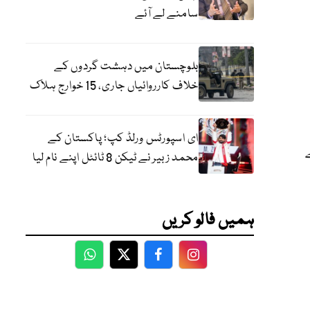
سامنے لے آئے
بلوچستان میں دہشت گردوں کے
خلاف کارروائیاں جاری، 15 خوارج ہلاک
ای اسپورٹس ورلڈ کپ؛ پاکستان کے
محمد زبیر نے ٹیکن 8 ٹائٹل اپنے نام لیا
ہمیں فالو کریں
WhatsApp
Twitter
Facebook
Facebook