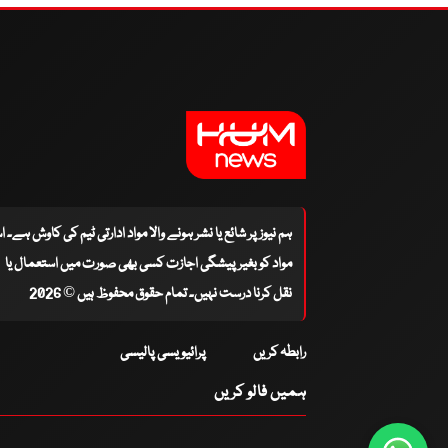
ہم نیوز پر شائع یا نشر ہونے والا مواد ادارتی ٹیم کی کاوش ہے۔ 
مواد کو بغیر پیشگی اجازت کسی بھی صورت میں استعمال یا
نقل کرنا درست نہیں۔ تمام حقوق محفوظ ہیں © 2026
رابطہ کریں
پرائیویسی پالیسی
ہمیں فالو کریں