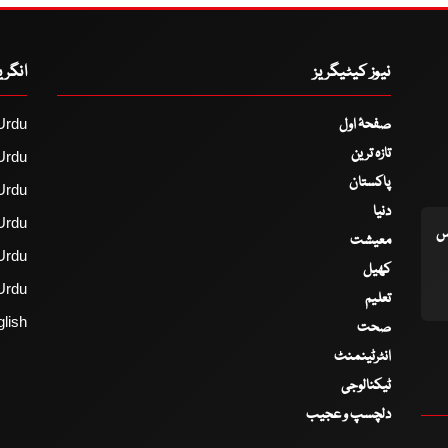
نیوز کیٹیگریز
انگر
صفحۂ اول
Urdu
تازہ ترین
Urdu
پاکستان
Urdu
دنیا
Urdu
اس
معیشت
Urdu
کھیل
Urdu
تعلیم
lish
صحت
انٹرٹینمنٹ
ٹیکنالوجی
دلچسپ و عجیب