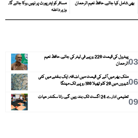
بھی شامل کیا جائے، حافظ نعیم الرحمان
مسافر کو ایئرپورٹ پر نہیں روکا جائے گا،
وزیر داخلہ
پیٹرول کی قیمت 228 روپے فی لیٹر کی جائے، حافظ نعیم
0
الرحمان
ملک بھر میں آٹے کی قیمت میں اضافہ، ایک ہفتے میں کئی
0
شہروں میں 20 کلو تھیلا 100 روپے تک مہنگا
تعلیمی ادارے 24 اگست تک بند رہیں گے، رانا سکندر حیات
0