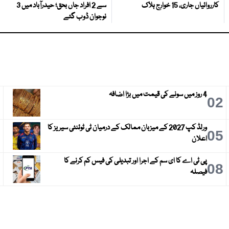
کارروائیاں جاری، 15 خوارج ہلاک
سے 2 افراد جاں بحق؛ حیدرآباد میں 3
نوجوان ڈوب گئے
4 روز میں سونے کی قیمت میں بڑا اضافہ
3
02
ورلڈ کپ 2027 کے میزبان ممالک کے درمیان ٹی ٹوئنٹی سیریز کا
6
05
اعلان
پی ٹی اے کا ای سم کے اجرا اور تبدیلی کی فیس کم کرنے کا
9
08
فیصلہ