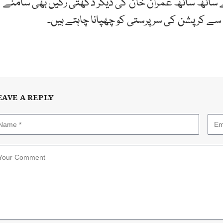
ے ساتھ ساتھ عمران خان کی دیگر دکھتی رگیں بھی سامنے
ب سے کرپشن کی سرپرستی کو چھپانا چاہتے ہیں۔
EAVE A REPLY