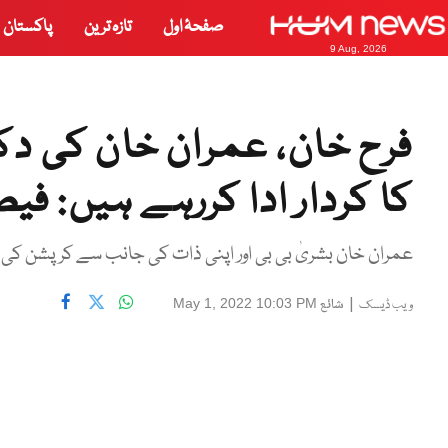
صفحۂ اول
تازہ ترین
پاکستان
9 Aug, 2026
فرح خان، عمران خان کی دک
کا کردار ادا کررہے ہیں: ف
عمران خان بشریٰ بی بی اور اپنی ذات کی جانب سے کرپشن کی 
|
شائع
May 1, 2022 10:03 PM
ویب ڈیسک