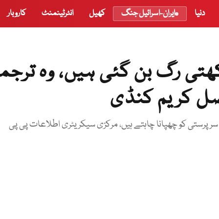
دنیا
ایران-اسرائیل جنگ
کھیل
انٹرٹینمنٹ
کاروبار
ھتی رگ بن گئی ہیں، وہ ترجم
یصل کریم کنڈی
سرپرستی کو چھپانا چاہتے ہیں، مرکزی سیکریٹری اطلاعات پی پی