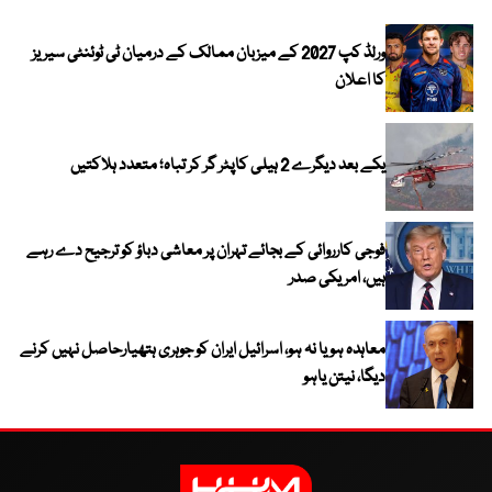
ورلڈ کپ 2027 کے میزبان ممالک کے درمیان ٹی ٹوئنٹی سیریز
کا اعلان
یکے بعد دیگرے 2 ہیلی کاپٹر گر کر تباہ؛ متعدد ہلاکتیں
فوجی کارروائی کے بجائے تہران پر معاشی دباؤ کو ترجیح دے رہے
ہیں، امریکی صدر
معاہدہ ہو یا نہ ہو، اسرائیل ایران کو جوہری ہتھیارحاصل نہیں کرنے
دیگا، نیتن یاہو