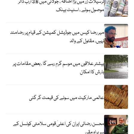
ترسیلات زر میں بڑا اضافہ ، جولائی میں 3.6 ارب ڈالر
موصول ہوئے ، اسٹیٹ بینک
میر رضا کیس میں جوڈیشل کمیشن کے قیام پر رضامند
نہیں، مقتول کے والد
بیشتر علاقوں میں موسم گرم رہے گا ، بعض مقامات پر
بارش کا امکان
عالمی مارکیٹ میں سونے کی قیمت گر گئی
محسن رضائی ایران کی اعلیٰ قومی سلامتی کونسل کے
سربراہ مقرر