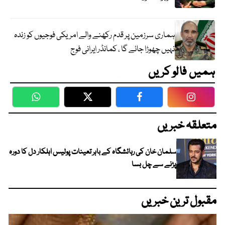
ہماری سرزمین پر قدم رکھنے والے امریکی فوجیوں کو زندہ
نہیں چھوڑا جائے گا ، کمانڈر ایرانی فوج
ہمیں فالو کریں
WhatsApp
Twitter
Facebook
Faceboo
متعلقہ خبریں
سلمان خان کی رہائشگاہ کے باہر تعینات پولیس اہلکار دل کا دورہ
پڑنے سے چل بسا
مقبول ترین خبریں