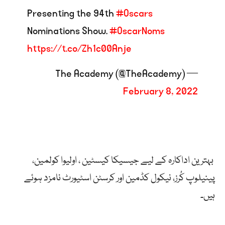
Presenting the 94th
#Oscars
Nominations Show.
#OscarNoms
https://t.co/Zh1c00Anje
— The Academy (@TheAcademy)
February 8, 2022
بہترین
اداکارہ
کے
لیے
جیسیکا
کیسٹین
،
اولیوا
کولمین،
پینیلوپ
کُرز،
نیکول
کڈمین
اور
کرسٹن
اسٹیورٹ
نامزد
ہوئے
ہیں۔