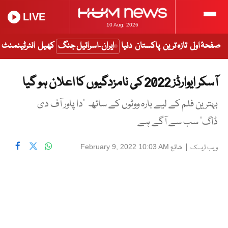
LIVE
10 Aug, 2026
صفحۂ اول
تازہ ترین
پاکستان
دنیا
ایران-اسرائیل جنگ
کھیل
انٹرٹینمنٹ
آسکر ایوارڈز 2022 کی نامزدگیوں کا اعلان ہو گیا
بہترین فلم کے لیے بارہ ووٹوں کے ساتھ 'دا پاور آف دی
ڈاگ' سب سے آگے ہے
|
شائع
February 9, 2022 10:03 AM
ویب ڈیسک