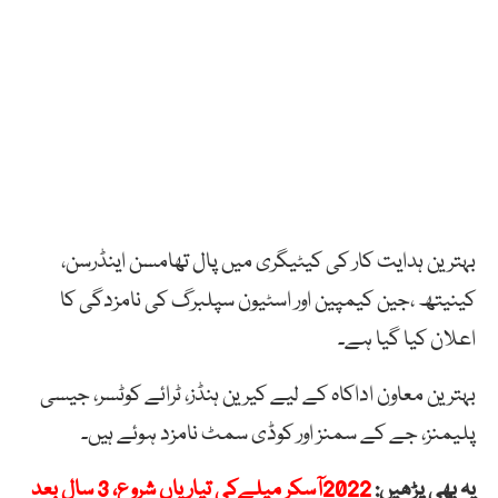
بہترین
ہدایت
کار
کی
کیٹیگری
میں
پال
تھامسن
اینڈرسن،
کینیتھ
،جین
کیمپین
اور
اسٹیون
سپلبرگ
کی نامزدگی کا
اعلان کیا گیا ہے۔
بہترین
معاون
اداکاہ
کے
لیے
کیرین
ہنڈز،
ٹرائے
کوٹسر،
جیسی
پلیمنز،
جے
کے
سمنز
اور
کوڈی
سمٹ
نامزد
ہوئے
ہیں۔
یہ بھی پڑھیں:
2022آسکر میلےکی تیاریاں شروع، 3 سال بعد