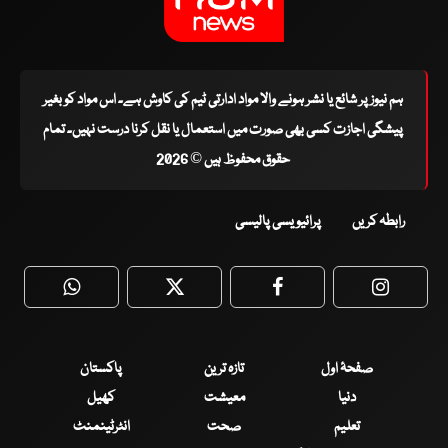
ہم نیوز پر شائع یا نشر ہونے والا مواد ادارتی ٹیم کی کاوش ہے۔ اس مواد کو بغیر
پیشگی اجازت کسی بھی صورت میں استعمال یا نقل کرنا درست نہیں۔ تمام
حقوق محفوظ ہیں © 2026
رابطہ کریں
پرائیویسی پالیسی
WhatsApp
Twitter
Facebook
Faceboo
صفحۂ اول
تازہ ترین
پاکستان
دنیا
معیشت
کھیل
تعلیم
صحت
انٹرٹینمنٹ