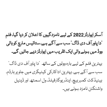
آسکر
ایوارڈز
2022 کے
لیے
نامزدگیوں
کا
اعلان
کر
دیا
گیا،
فلم
‘
دا
پاور
آف
دی
ڈاگ
‘
سب
سے
آگے
ہے،
ستائیس
مارچ
کو
ہالی
ووڈ
میں
ہونے
والی
ایک
تقریب
میں
ایوارڈز
دیے
جائیں
گے۔
بہترین
فلم
کے
لیے
بارہ
ووٹوں
کے
ساتھ
‘
دا
پاور
آف
دی
ڈاگ
‘
سب
سے
آگے
ہے،
بہترین
اداکارکی
کیٹیگری
میں
جاویر
بارڈم،
بینیڈکٹ
کمبربیچ،
اینڈریوگارفیلڈ،
ول
اسمتھ
اور
ڈینیل
واشنگٹن
نامزد
ہوئے
ہیں۔