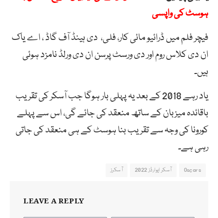
ہوسٹ کی واپسی
فیچر
فلم
میں
ڈرائیو
مائی
کار،
فلی،
دی
ہینڈ
آف
گاڈ
،
اے
یاک
ان
دی
کلاس
روم
اور
دی
ورسٹ
پرسن
ان
دی
ورلڈ
نامزد
ہوئی
ہیں۔
یاد رہے 2018 کے بعد یہ پہلی بار ہوگا جب آسکر کی تقریب
باقائدہ میزبان کے ساتھ منعقد کی جائے گی، اس سے پہلے
کورونا کی وجہ سے تقریب بنا ہوسٹ کے ہی منعقد کی جاتی
رہی ہے۔
Oscars
آسکر ایوارڈز 2022
آسکرز
LEAVE A REPLY