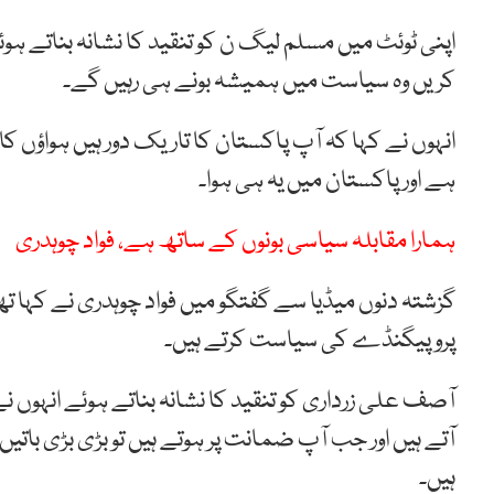
اپنی ٹوئٹ میں مسلم لیگ ن کو تنقید کا نشانہ بناتے ہوئ
کریں وہ سیاست میں ہمیشہ بونے ہی رہیں گے۔
انہوں نے کہا کہ آپ پاکستان کا تاریک دور ہیں ہواؤں کا 
ہے اور پاکستان میں یہ ہی ہوا۔
ہمارا مقابلہ سیاسی بونوں کے ساتھ ہے، فواد چوہدری
گزشتہ دنوں میڈیا سے گفتگو میں فواد چوہدری نے کہا تھا
پروپیگنڈے کی سیاست کرتے ہیں۔
آصف علی زرداری کو تنقید کا نشانہ بناتے ہوئے انہوں
آتے ہیں اور جب آپ ضمانت پر ہوتے ہیں تو بڑی بڑی باتیں
ہیں۔