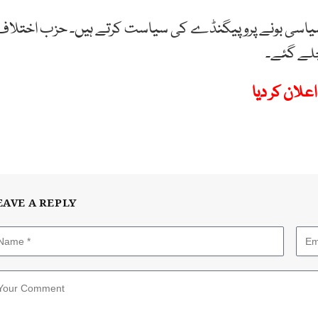
یہ سیاسی بونے پروپیگنڈے کی سیاست کرتے ہیں۔ حزب اختلاف
چلے گئے۔
علان کر دیا
EAVE A REPLY