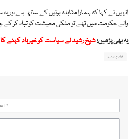
انہوں نے کہا کہ ہمارا مقابلہ بونوں کے ساتھ ہے اور 
والے حکومت میں تھے تو ملکی معیشت کو تباہ کر کے 
یہ بھی پڑھیں:
شیخ رشید نے سیاست کو خیرباد کہنے کا ا
فواد چوہدری