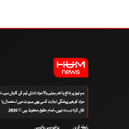
ہم نیوز پر شائع یا نشر ہونے والا مواد ادارتی ٹیم کی کاوش ہے۔ 
مواد کو بغیر پیشگی اجازت کسی بھی صورت میں استعمال یا
نقل کرنا درست نہیں۔ تمام حقوق محفوظ ہیں © 2026
رابطہ کریں
پرائیویسی پالیسی