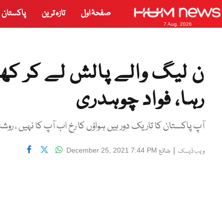
صفحۂ اول
تازہ ترین
پاکستان
7 Aug, 2026
ن لیگ والے پالش لے کر کھ
رہا، فواد چوہدری
آپ پاکستان کا تاریک دور ہیں ہواؤں کا رخ اب آپ کا نہیں ، روش
|
شائع
December 25, 2021 7:44 PM
ویب ڈیسک