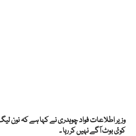
وزیر اطلاعات فواد چوہدری نے کہا ہے کہ نون لی
کوئ بوٹ آگے نہیں کر رہا ۔