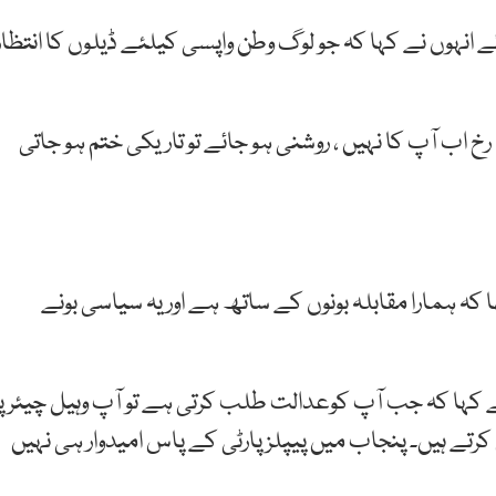
ے انہوں نے کہا کہ جو لوگ وطن واپسی کیلئے ڈیلوں کا انتظار
رخ اب آپ کا نہیں ، روشنی ہو جائے تو تاریکی ختم ہو جاتی
 کہ ہمارا مقابلہ بونوں کے ساتھ ہے اور یہ سیاسی بونے
 نے کہا کہ جب آپ کوعدالت طلب کرتی ہے تو آپ وہیل چیئر پر
 کرتے ہیں۔ پنجاب میں پیپلز پارٹی کے پاس امیدوار ہی نہیں