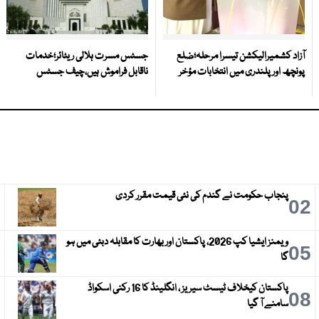
آزاد کشمیرالیکشن تیسرا مرحلہ؛ضلع
جسٹس مسرت ہلالی ریٹائر؛خدمات
پونچھ اور پلندری میں انتخابات مؤخر
ناقابل فراموش ہیں،چیف جسٹس
پنجاب حکومت نے گندم کی نئی قیمت مقرر کردی
3
02
ویمنز ایشیا کپ 2026، پاکستان اور بھارت کا مقابلہ دبئی میں ہو
6
05
گا
پاکستان کیخلاف ٹیسٹ سیریز ، انگلینڈ کا 16 رکنی اسکواڈ
9
08
سامنے آ گیا