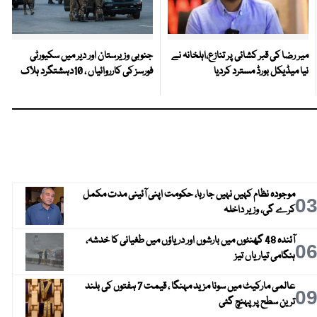
میر رضا کی قبر کشائی پر تنازع،اہلخانہ نے
جنوبی وزیرستان اور دیر میں سکیورٹی
نیا میڈیکل بورڈ مسترد کردیا
فورسز کی کارروائیاں ، 10دہشتگرد ہلاک
موجودہ نظام کہیں نہیں جا رہا، حکومت اپنی آئینی مدت مکمل
0
کرے گی، وزیر داخلہ
آئندہ 48 گھنٹوں میں بارشوں اور دریاؤں میں طغیانی کا خدشہ،
0
ہنگامی تیاریاں تیز
عالمی مارکیٹ میں سونا مزید مہنگا ، قیمت 7 ہفتوں کی بلند
0
ترین سطح پر پہنچ گئی