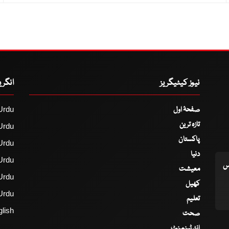
نیوز کیٹیگریز
انگر
صفحۂ اول
Urdu
تازہ ترین
Urdu
پاکستان
Urdu
دنیا
Urdu
اس
معیشت
Urdu
کھیل
Urdu
تعلیم
lish
صحت
انٹرٹینمنٹ