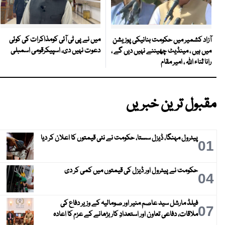
میں نے پی ٹی آئی کومذاکرات کی کوئی
آزاد کشمیر میں حکومت بنانیکی پوزیشن
دعوت نہیں دی، اسپیکرقومی اسمبلی
میں ہیں ، مینڈیٹ چھیننے نہیں دیں گے ،
رانا ثناء اللہ ، امیر مقام
مقبول ترین خبریں
پیٹرول مہنگا، ڈیزل سستا، حکومت نے نئی قیمتوں کا اعلان کر دیا
01
حکومت نے پیٹرول اور ڈیزل کی قیمتوں میں کمی کر دی
04
فیلڈ مارشل سید عاصم منیر اور صومالیہ کے وزیر دفاع کی
07
ملاقات، دفاعی تعاون اور استعدادِ کار بڑھانے کے عزم کا اعادہ