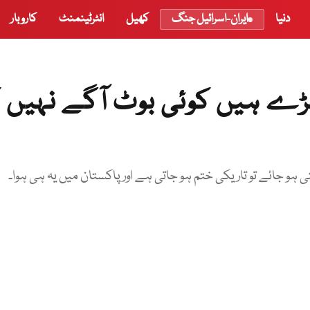
دنیا
ایران-اسرائیل جنگ
کھیل
انٹرٹینمنٹ
کاروبار
ڑے ہیں کوئی بوٹ آگے نہیں ک
نی ہو جائے تو تاریکی ختم ہو جاتی ہے اور پاکستان میں یہ ہی ہوا۔