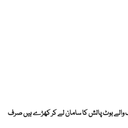
گ والے بوٹ پالش کا سامان لے کر کھڑے ہیں صرف