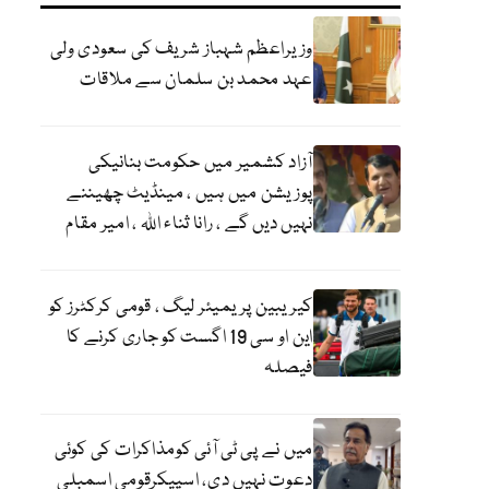
وزیراعظم شہباز شریف کی سعودی ولی
عہد محمد بن سلمان سے ملاقات
آزاد کشمیر میں حکومت بنانیکی
پوزیشن میں ہیں ، مینڈیٹ چھیننے
نہیں دیں گے ، رانا ثناء اللہ ، امیر مقام
کیریبین پریمیئر لیگ ، قومی کرکٹرز کو
این او سی 19 اگست کو جاری کرنے کا
فیصلہ
میں نے پی ٹی آئی کومذاکرات کی کوئی
دعوت نہیں دی، اسپیکرقومی اسمبلی