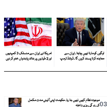
لوگوں کو مارنا نہیں چاہتا ، ایران سے
امریکا نے ایران سے منسلک 3 کمپنیوں
معاہدہ کرنا پسند کروں گا ، ڈونلڈ ٹرمپ
اور 2 طیاروں پر عائد پابندیاں ختم کر دیں
موجودہ نظام کہیں نہیں جا رہا، حکومت اپنی آئینی مدت مکمل
0
کرے گی، وزیر داخلہ