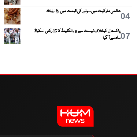
عالمی مارکیٹ میں سونے کی قیمت میں بڑا اضافہ
04
پاکستان کیخلاف ٹیسٹ سیریز ، انگلینڈ کا 16 رکنی اسکواڈ
07
سامنے آ گیا