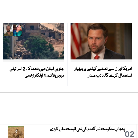
امریکا ایران سے نمٹنے کیلئے ہر ہتھیار
جنوبی لبنان میں دھماکا ، 2 اسرائیلی
استعمال کرے گا، نائب صدر
میجر ہلاک ، 4 اہلکار زخمی
پنجاب حکومت نے گندم کی نئی قیمت مقرر کردی
3
02