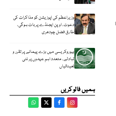
وزیراعظم کی اپوزیشن کو مذاکرات کی
دعوت، اوپن ایجنڈے پر بات ہوگی،
طارق فضل چودھری
بیوروکریسی میں بڑے پیمانے پر تقرر و
تبادلے، متعدد اہم عہدوں پر نئی
تعیناتیاں
ہمیں فالو کریں
WhatsApp
Twitter
Facebook
Facebook