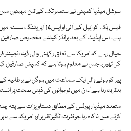
سوشل میڈیا کمپنی نے ستمبر تک کے تین مہینوں میں9 بلین ڈالر منافع کمایا، جو پچھلے سال7.8 بلین ڈالر تھا۔
فیس بک کو ایپل کے آئی او 
ہے۔ اس اپڈیٹ کے بعد برانڈز کیلئے مخصوص صارفین کو
خیال رہے کہ امریکا سے تعلق رکھنی والی ڈیٹا انجینئ
کی تھیں، جس نے معلوم ہوتا ہے کہ کمپنی صارفین کی ب
پیر کو ہونے والی ایک سماعت میں ہوگن نے برطانیہ کے ا
بدتر بنا رہا ہے”۔ ان میں نوجوانوں کی ذہنی صحت پر انس
متعدد میڈیا رپورٹس کے مطابق دستاویزات سے پتہ چلت
کرنے میں ناکام رہا جو نفرت انگیز تقریر اور امریکہ سے 