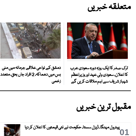
متعلقہ خبریں
دمشق کے نواحی علاقے جرمانہ میں منی
ترک صدر کا ایک روزہ دورہ سعودی عرب
بس میں دھماکہ، 2 افراد جاں بحق، متعدد
کا اعلان، سعودی ولی عہد اور وزیراعظم
زخمی
شہباز شریف سے اہم ملاقات کریں گے
مقبول ترین خبریں
پیٹرول مہنگا، ڈیزل سستا، حکومت نے نئی قیمتوں کا اعلان کر دیا
01