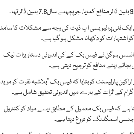
ایس14 آپریٹنگ سسٹم میں ایک نئی پرائیویسی اپ ڈیٹ کی وجہ سے مشکلات کا سامنا
 اشتہارات کو دکھانا مشکل ہو گیا ہے۔
ر فرانسس ہوگن نے فیس بک کے کی اندرونی دستاویزات لیک
جائے اپنے منافع کو ترجیح دیتی ہے۔
راکین پارلیمنٹ کو بتایا کہ فیس بک “بلاشبہ نفرت کو مزید
ٹاگرام کے اثرات کے بارے میں اندرونی تحقیق شامل ہے۔
ا ہے کہ فیس بک معمول کے مطابق ایسے مواد کو کنٹرول
باہر جنسی اسمگلنگ کو فروغ دیتا ہے۔