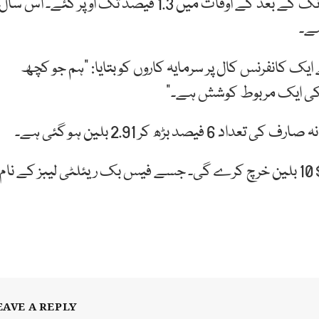
الزامات کے باوجود فیس بک کے حصص پیر کے روز ٹریڈنگ کے بعد کے اوقات میں 1.3 فیصد تک اوپر گئے۔ اس سال
ک کانفرنس کال پر سرمایہ کاروں کو بتایا: “ہم جو کچھ
 کی ایک مربوط کوشش ہے۔”
فرم نے کہا کہ وہ اس سال اپنے میٹاورس ڈویژن پر کچھ $ 10 بلین خرچ کرے گی۔ جسے فیس بک ریئلٹی لیبز کے نام
EAVE A REPLY