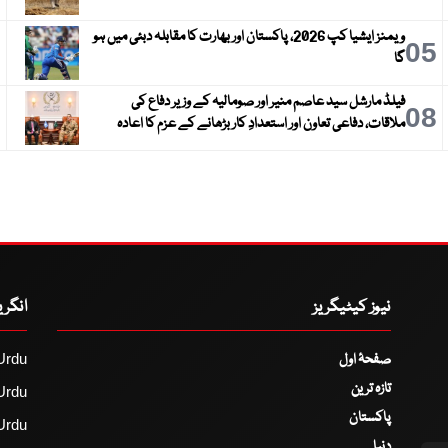
ویمنز ایشیا کپ 2026، پاکستان اور بھارت کا مقابلہ دبئی میں ہو
6
05
گا
فیلڈ مارشل سید عاصم منیر اور صومالیہ کے وزیر دفاع کی
9
08
ملاقات، دفاعی تعاون اور استعدادِ کار بڑھانے کے عزم کا اعادہ
نیوز کیٹیگریز
انگر
صفحۂ اول
Urdu
تازہ ترین
Urdu
پاکستان
Urdu
دنیا