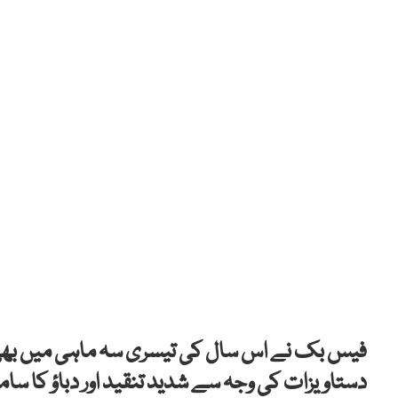
فیس بک نے اس سال کی تیسری سہ ماہی میں بھی ب
دستاویزات کی وجہ سے شدید تنقید اور دباؤ کا سامن