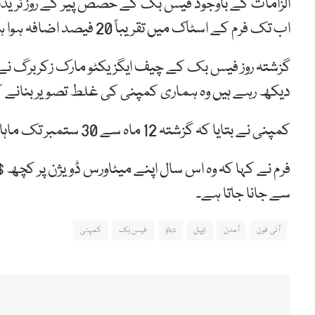
اب تک فرم کے اسٹاک میں تقریباً 20 فیصد اضافہ ہوا ہے۔
گزشتہ روز فیس بک کے چیف ایگزیکٹو مارک زکربرگ نے ای
دیکھ رہے ہیں وہ ہماری کمپنی کی غلط تصویر بنانے
کمپنی نے بتایا کہ گزشتہ 12 ماہ سے 30 ستمبر تک ماہانہ صارف کی تعداد 6 فیصد بڑھ کر 2.91 بلین ہو گئی ہے۔
سے جانا جاتا ہے۔
آئی فون
آمدن
ایپل
دباؤ
فیس بک
کمپنی