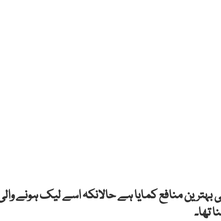
ہترین منافع کمایا ہے حالانکہ اسے لیک ہونے والی
ا تھا۔