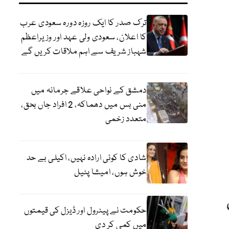
ترک صدر کا ایک روزہ دورہ سعودی عرب
کا اعلان، سعودی ولی عہد اور وزیراعظم
شہباز شریف سے اہم ملاقات کریں گے
دمشق کے نواحی علاقے جرمانہ میں
منی بس میں دھماکہ، 2 افراد جاں بحق،
متعدد زخمی
شادی کا کوئی ارادہ نہیں، اکیلی بے حد
خوش ہوں، امیشا پٹیل
حکومت نے پیٹرول اور ڈیزل کی قیمتوں
میں کمی کر دی