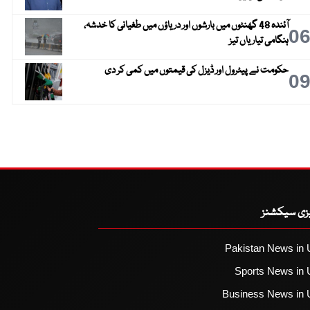
آئندہ 48 گھنٹوں میں بارشوں اور دریاؤں میں طغیانی کا خدشہ،
0
ہنگامی تیاریاں تیز
حکومت نے پیٹرول اور ڈیزل کی قیمتوں میں کمی کر دی
0
یزی سیکشنز
Pakistan News in 
Sports News in 
Business News in 