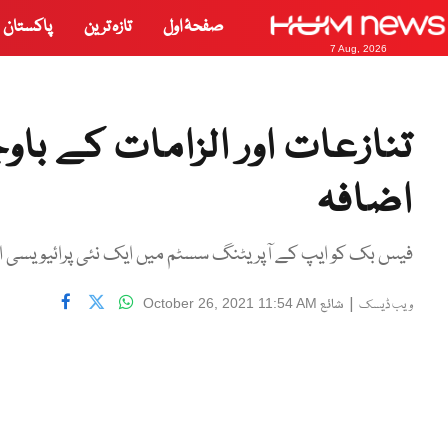
صفحۂ اول
تازہ ترین
پاکستان
7 Aug, 2026
تنازعات اور الزامات کے با
اضافہ
فیس بک کو ایپ کے آپریٹنگ سسٹم میں ایک نئی پرائیویسی 
|
شائع
October 26, 2021 11:54 AM
ویب ڈیسک