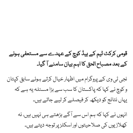
قومی کرکٹ ٹیم کے ہیڈ کوچ کے عہدے سے مستعفی ہونے
کے بعد مصباح الحق کا اہم بیان سامنے آ گیا۔
نجی ٹی وی کے پروگرام میں اظہار خیال کرتے ہوئے سابق کپتان
و کوچ نے کہا کہ پاکستان کا سب سے بڑا مسئلہ یہ ہے کہ
یہاں نتائج کو دیکھ کر فیصلے کر لیے جاتے ہیں۔
انہوں نے کہا کہ ہم اس سے آگے بڑھتے ہی نہیں ہیں، نہ
کھلاڑیوں کی صلاحیتوں اور اسکلز پر توجہ دیتے ہیں۔