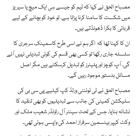
مصباح الحق نے کہا کہ ٹیم کو جیسے ہی ایک میچ یا سیریز
میں شکست کا سامنا کرنا پڑتا ہے، تو خود کو بچانے کے لیے
قربانی کا بکرا ڈھونڈتے ہیں۔
ان کا کہنا تھا کہ اگر ہم نے اسی طرح کاسمیٹک سرجری کا
سلسلہ جاری رکھا تو کسی بھی قسم کی کوئی تبدیلی نہیں آئے
گی، آپ کوچز اور پلیئرز کو تبدیل کرسکتے ہیں مگر اصل
مسائل بدستور موجود رہیں گے۔
مصباح الحق نے ٹی ٹوئنٹی ورلڈ کپ کیلیے پی سی بی کی
سلیکشن کمیٹی کی جانب سے تبدیلیوں کو بھی تنقید کا
نشانہ بنایا، جس کے تحت سینئر آل راؤنڈر شعیب ملک اور
وکٹ کیپر بیٹسمین سرفراز احمد کی واپسی ہوئی تھی۔