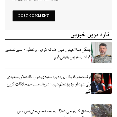
تازہ ترین خبریں
جنگی صلاحیتوں میں اضافہ کر دیا ، ہر خطرے سے نمٹنے
کیلئے تیار ہیں ، ایرانی فوج
ترک صدر کا ایک روزہ دورہ سعودی عرب کا اعلان، سعودی
ولی عہد اور وزیراعظم شہباز شریف سے اہم ملاقات کریں
گے
دمشق کے نواحی علاقے جرمانہ میں منی بس میں