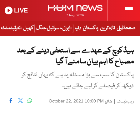
LIVE
7 Aug, 2026
صفحۂ اول
تازہ ترین
پاکستان
دنیا
ایران-اسرائیل جنگ
کھیل
انٹرٹینمنٹ
ہیڈ کوچ کے عہدے سے استعفی دینے کے بعد
مصباح کا اہم بیان سامنے آ گیا
پاکستان کا سب سے بڑا مسئلہ یہ ہے کہ یہاں نتائج کو
دیکھ کر فیصلے کر لیے جاتے ہیں۔
|
شائع
October 22, 2021 10:00 PM
ویب ڈیسک