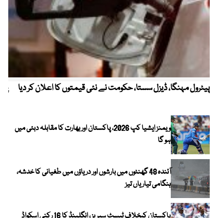
پیٹرول مہنگا، ڈیزل سستا، حکومت نے نئی قیمتوں کا اعلان کر دیا
پنج
ویمنز ایشیا کپ 2026، پاکستان اور بھارت کا مقابلہ دبئی میں
ہو گا
آئندہ 48 گھنٹوں میں بارشوں اور دریاؤں میں طغیانی کا خدشہ،
ہنگامی تیاریاں تیز
پاکستان کیخلاف ٹیسٹ سیریز ، انگلینڈ کا 16 رکنی اسکواڈ