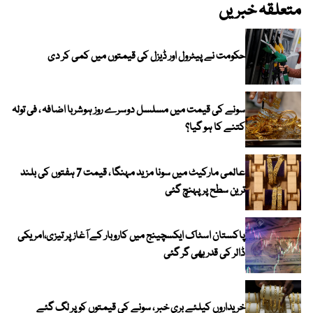
متعلقہ خبریں
حکومت نے پیٹرول اور ڈیزل کی قیمتوں میں کمی کر دی
سونے کی قیمت میں مسلسل دوسرے روز ہوشربا اضافہ ، فی تولہ
کتنے کا ہو گیا؟
عالمی مارکیٹ میں سونا مزید مہنگا ، قیمت 7 ہفتوں کی بلند
ترین سطح پر پہنچ گئی
پاکستان اسٹاک ایکسچینج میں کاروبار کے آغاز پر تیزی،امریکی
ڈالر کی قدر بھی گر گئی
خریداروں کیلئے بری خبر ، سونے کی قیمتوں کو پر لگ گئے