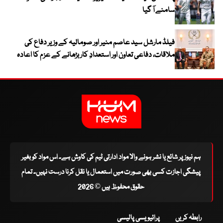
سامنے آ گیا
فیلڈ مارشل سید عاصم منیر اور صومالیہ کے وزیر دفاع کی
ملاقات، دفاعی تعاون اور استعدادِ کار بڑھانے کے عزم کا اعادہ
ہم نیوز پر شائع یا نشر ہونے والا مواد ادارتی ٹیم کی کاوش ہے۔ اس مواد کو بغیر
پیشگی اجازت کسی بھی صورت میں استعمال یا نقل کرنا درست نہیں۔ تمام
حقوق محفوظ ہیں © 2026
رابطہ کریں
پرائیویسی پالیسی