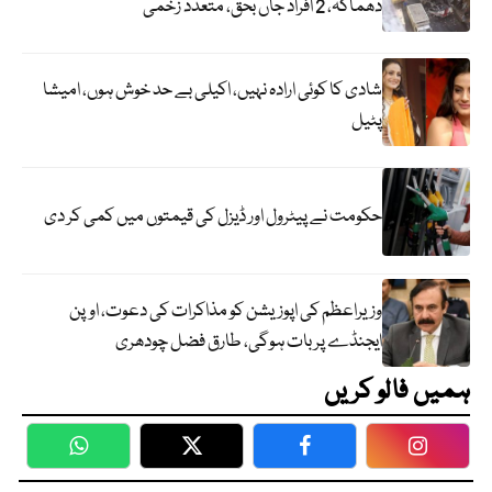
دھماکہ، 2 افراد جاں بحق، متعدد زخمی
شادی کا کوئی ارادہ نہیں، اکیلی بے حد خوش ہوں، امیشا
پٹیل
حکومت نے پیٹرول اور ڈیزل کی قیمتوں میں کمی کر دی
وزیراعظم کی اپوزیشن کو مذاکرات کی دعوت، اوپن
ایجنڈے پر بات ہوگی، طارق فضل چودھری
ہمیں فالو کریں
WhatsApp
Twitter
Facebook
Faceboo