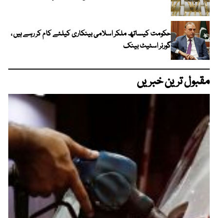
حکومت کیساتھ ملکر اسلامی بینکاری کیلئے کام کر رہے ہیں ،
گورنر اسٹیٹ بینک
مقبول ترین خبریں