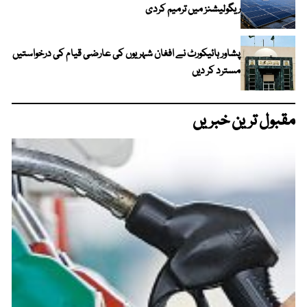
ریگولیشنز میں ترمیم کردی
پشاور ہائیکورٹ نے افغان شہریوں کی عارضی قیام کی درخواستیں
مسترد کر دیں
مقبول ترین خبریں