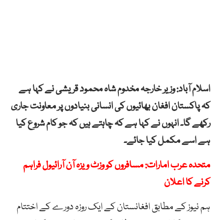
اسلام آباد: وزیر خارجہ مخدوم شاہ محمود قریشی نے کہا ہے
کہ پاکستان افغان بھائیوں کی انسانی بنیادوں پر معاونت جاری
رکھے گا۔ انہوں نے کہا ہے کہ چاہتے ہیں کہ جو کام شروع کیا
ہے اسے مکمل کیا جائے۔
متحدہ عرب امارات: مسافروں کو وزٹ ویزہ آن آرائیول فراہم
کرنے کا اعلان
ہم نیوز کے مطابق افغانستان کے ایک روزہ دورے کے اختتام