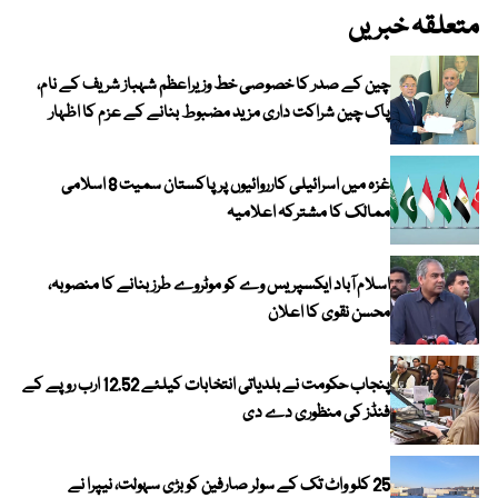
متعلقہ خبریں
چین کے صدر کا خصوصی خط وزیراعظم شہباز شریف کے نام،
پاک چین شراکت داری مزید مضبوط بنانے کے عزم کا اظہار
غزہ میں اسرائیلی کارروائیوں پر پاکستان سمیت 8 اسلامی
ممالک کا مشترکہ اعلامیہ
اسلام آباد ایکسپریس وے کو موٹروے طرز بنانے کا منصوبہ،
محسن نقوی کا اعلان
پنجاب حکومت نے بلدیاتی انتخابات کیلئے 12.52 ارب روپے کے
فنڈز کی منظوری دے دی
25 کلو واٹ تک کے سولر صارفین کو بڑی سہولت، نیپرا نے