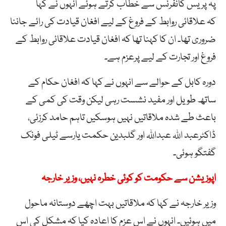
پہ پریس کانفرنس سے خطاب کرتے ہوئے انہوں نے کہا
کہ علاقائی روابط کے فروغ کے لیے افغان قیادت کی رائے جاننا
ضروری تھا۔ ان کا کہنا تھا کہ افغان قیادت علاقائی روابط کے
فروغ اور تجارت کے لیے پرعزم ہے۔
دورہ کابل کے حوالے سے انہوں نے کہا کہ افغان حکام کے
ساتھ طویل اور مفید نشست رہی لیکن وقت کی کمی کے
باعث طے شدہ ملاقاتیں نہیں ہوسکیں تاہم حامد کرزئی،
ڈاکٹرعبد اللہ عبداللہ اور گلبدین حکمت یارسے ٹیلی فونک
گفتگو ہوئی۔
اپوزیشن سے حکومت کو کوئی خطرہ نہیں، وزیر خارجہ
وزیر خارجہ نے کہا کہ ملاقاتیں بہت اچھے دوستانہ ماحول
میں ہوئیں۔ انہوں نے اس عزم کا اعادہ کیا کہ مشکل کی اس