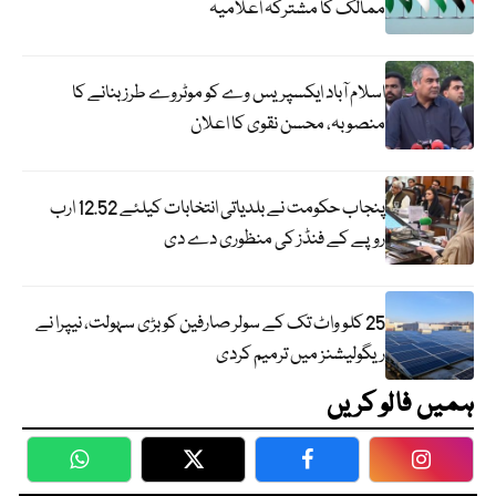
ممالک کا مشترکہ اعلامیہ
اسلام آباد ایکسپریس وے کو موٹروے طرز بنانے کا
منصوبہ، محسن نقوی کا اعلان
پنجاب حکومت نے بلدیاتی انتخابات کیلئے 12.52 ارب
روپے کے فنڈز کی منظوری دے دی
25 کلو واٹ تک کے سولر صارفین کو بڑی سہولت، نیپرا نے
ریگولیشنز میں ترمیم کردی
ہمیں فالو کریں
WhatsApp
Twitter
Facebook
Faceboo