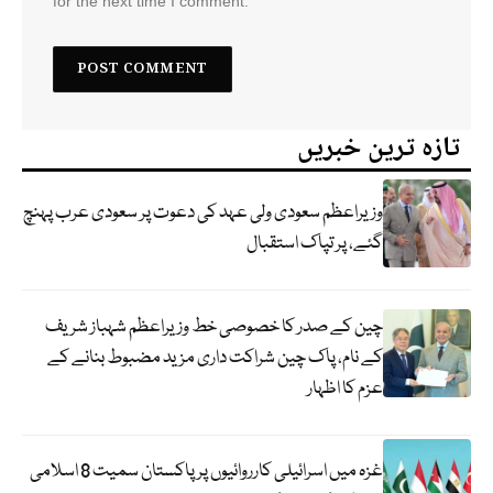
for the next time I comment.
تازہ ترین خبریں
وزیراعظم سعودی ولی عہد کی دعوت پر سعودی عرب پہنچ
گئے، پر تپاک استقبال
چین کے صدر کا خصوصی خط وزیراعظم شہباز شریف
کے نام، پاک چین شراکت داری مزید مضبوط بنانے کے
عزم کا اظہار
غزہ میں اسرائیلی کارروائیوں پر پاکستان سمیت 8 اسلامی