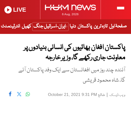
LIVE
6 Aug, 2026
صفحۂ اول
تازہ ترین
پاکستان
دنیا
ایران-اسرائیل جنگ
کھیل
انٹرٹینمنٹ
پاکستان افغان بھائیوں کی انسانی بنیادوں پر
معاونت جاری رکھے گا، وزیر خارجہ
آئندہ چند روز میں افغانستان سے ایک وفد پاکستان آئے
گا، شاہ محمود قریشی
|
شائع
October 21, 2021 9:31 PM
ویب ڈیسک