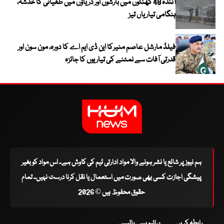
آئندہ 48 گھنٹوں میں بارشوں اور دریاؤں میں طغیانی کا خدشہ،
ہنگامی تیاریاں تیز
فیلڈ مارشل عاصم منیرکا این ڈی ایم اے کا دورہ، مون سون اور
قدرتی آفات سے نمٹنے کی تیاریوں کا جائزہ
ہم نیوز پر شائع یا نشر ہونے والا مواد ادارتی ٹیم کی کاوش ہے۔ اس مواد کو بغیر
پیشگی اجازت کسی بھی صورت میں استعمال یا نقل کرنا درست نہیں۔ تمام
حقوق محفوظ ہیں © 2026
رابطہ کریں
پرائیویسی پالیسی