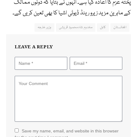
پختہ عزم کا اعادہ کیا ہے۔ انہوں نے بتایا کہ دونوں ممالک
کے ماہرین مزید زیرو ریٹڈ ڈیوٹی اشیا کا بھی تعین کریں گے۔
افغانستان
کابل
مخدوم شاہ محمود قریشی
وزیر خارجہ
LEAVE A REPLY
Save my name, email, and website in this browser