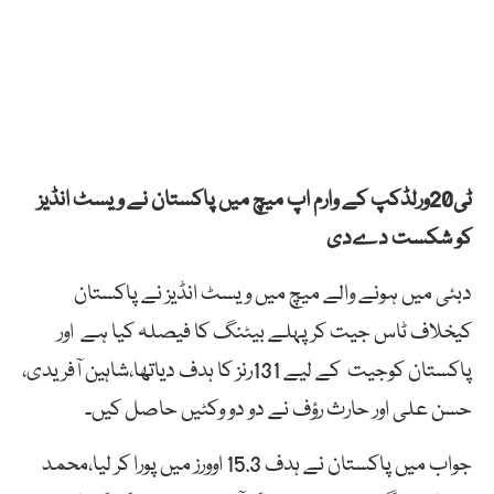
ٹی20ورلڈکپ کے وارم اپ میچ میں پاکستان نے ویسٹ انڈیز
کو شکست دےدی
دبئی میں ہونے والے میچ میں ویسٹ انڈیز نے پاکستان
کیخلاف ٹاس جیت کر پہلے بیٹنگ کا فیصلہ کیا ہے اور
پاکستان کوجیت کے لیے 131رنز کا ہدف دیاتھا،شاہین آفریدی،
حسن علی اور حارث رؤف نے دو دو وکٹیں حاصل کیں۔
جواب میں پاکستان نے ہدف 15.3 اوورز میں پورا کر لیا،محمد