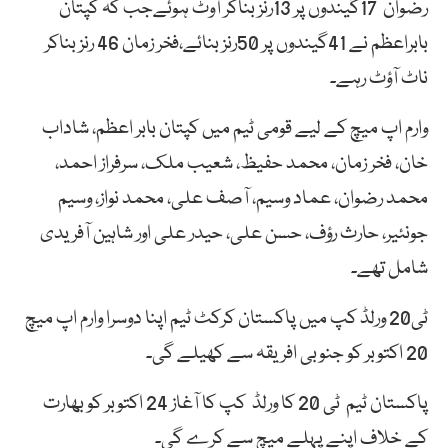
رضوان 17گیندوں پر 13رنز بناکر آوٹ ہوئےجب کہ کپتان
بابراعظم نے 41گیندوں پر 50رنز بنائے،فخر زمان 46 رنز بناکر
ناٹ آؤٹ رہے۔
وارم اپ میچ کے لیے قومی ٹیم میں کپتان بابر اعظم، شاداب
خان، فخر زمان، محمد حفیظ، شعیب ملک، سرفراز احمد،
محمد رضوان، عماد وسیم، آصف علی، محمد نواز، وسیم
جونئیر، حارث رؤف، حسن علی، حیدر علی اور شاہین آفریدی
شامل تھے۔
ٹی20 ورلڈ کپ میں پاکستان کرکٹ ٹیم اپنا دوسرا وارم اپ میچ
20 اکتوبر کو جنوبی افریقہ سے کھیلے گی۔
پاکستان ٹیم ٹی 20 کا ورلڈ کپ کا آغاز 24 اکتوبر کو بھارت
کے خلاف اپنے پہلے میچ سے کرے گی۔