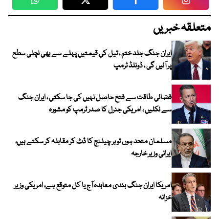
WhatsApp
Twitter
Facebook
Faceboo
متعلقہ خبریں
ایران جنگ جلد ختم ، تیل کی قیمتیں پہلے سے بھی نچلی سطح
پر آئیں گی ، ڈونلڈ ٹرمپ
فضائی طاقت سے فتح حاصل نہیں کی جا سکتی ، ایران جنگ
سے نکلیں ، امریکی جنرل کا صدر ٹرمپ کو مشورہ
مسلمان متحد ہوں تو ہر چیلنج کا ڈٹ کر مقابلہ کر سکتے ہیں،
ایرانی وزیر خارجہ
امریکا ایران جنگ بندی معاہدہ آج یا کل متوقع ہے، امریکی وزیر
خزانہ