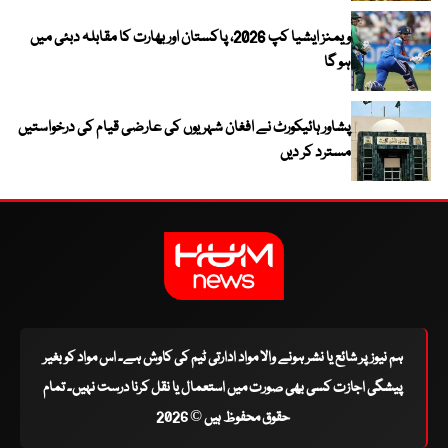
ویمنز ایشیا کپ 2026، پاکستان اور بھارت کا مقابلہ دبئی میں
ہو گا
پشاور ہائیکورٹ نے افغان شہریوں کی عارضی قیام کی درخواستیں
مسترد کر دیں
ہم نیوز پر شائع یا نشر ہونے والا مواد ادارتی ٹیم کی کاوش ہے۔ اس مواد کو بغیر
پیشگی اجازت کسی بھی صورت میں استعمال یا نقل کرنا درست نہیں۔ تمام
حقوق محفوظ ہیں © 2026