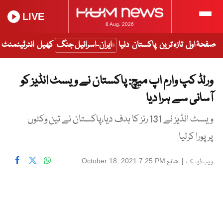
LIVE
8 Aug, 2026
صفحۂ اول
تازہ ترین
پاکستان
دنیا
ایران-اسرائیل جنگ
کھیل
انٹرٹینمنٹ
ورلڈ کپ وارم اپ میچ: پاکستان نے ویسٹ انڈیز کو
آسانی سے ہرا دیا
ویسٹ انڈیز نے 131 رنز کا ہدف دیا،پاکستان نے تین وکٹوں
پر پورا کرلیا
|
شائع
October 18, 2021 7:25 PM
ویب ڈیسک