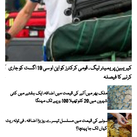
کیریبین پریمیئر لیگ ، قومی کرکٹرز کو این او سی 19 اگست کو جاری
آز
کرنے کا فیصلہ
چھی
ملک بھر میں آٹے کی قیمت میں اضافہ، ایک ہفتے میں کئی
شہروں میں 20 کلو تھیلا 100 روپے تک مہنگا
سونے کی قیمت میں مسلسل تیسرے روز بڑا اضافہ ، فی تولہ ریٹ
کہاں تک جا پہنچا؟