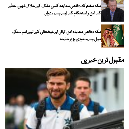
مکہ مشترکہ دفاعی معاہدہ کسی ملک کے خلاف نہیں، خطے
کے امن و استحکام کے لیے ہے، اردوان
مکہ دفاعی معاہدہ امن، ترقی اور خوشحالی کے لیے اہم سنگِ
میل ہے،سعودی وزیر خارجہ
مقبول ترین خبریں