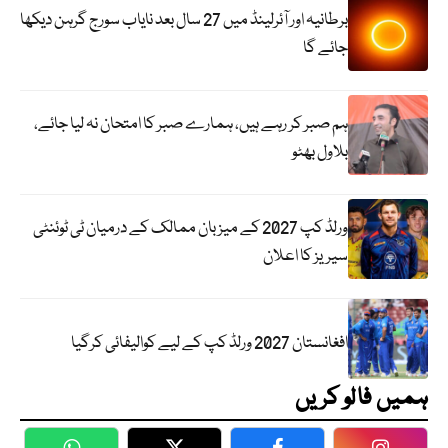
برطانیہ اور آئرلینڈ میں 27 سال بعد نایاب سورج گرہن دیکھا
جائے گا
ہم صبر کر رہے ہیں، ہمارے صبر کا امتحان نہ لیا جائے،
بلاول بھٹو
ورلڈ کپ 2027 کے میزبان ممالک کے درمیان ٹی ٹوئنٹی
سیریز کا اعلان
افغانستان 2027 ورلڈ کپ کے لیے کوالیفائی کرگیا
ہمیں فالو کریں