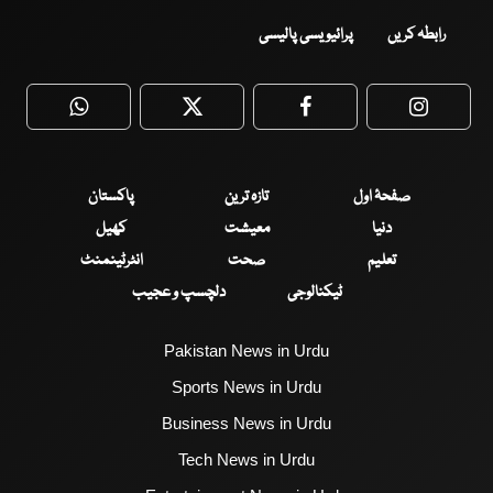
رابطہ کریں
پرائیویسی پالیسی
WhatsApp
Twitter
Facebook
Faceboo
صفحۂ اول
تازہ ترین
پاکستان
دنیا
معیشت
کھیل
تعلیم
صحت
انٹرٹینمنٹ
ٹیکنالوجی
دلچسپ و عجیب
Pakistan News in Urdu
Sports News in Urdu
Business News in Urdu
Tech News in Urdu