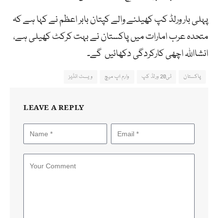
پہلی بار ورلڈ کپ کھیلنے والے کپتان بابر اعظم نے کہا ہے کہ
متحدہ عرب امارات میں پاکستان نے بہت کرکٹ کھیلی ہے،
انشااللہ اچھی کارکردگی دکھائیں گے۔
پاکستان
ٹی20 ورلڈ کپ
وارم اپ میچ
ویسٹ انڈیز
LEAVE A REPLY