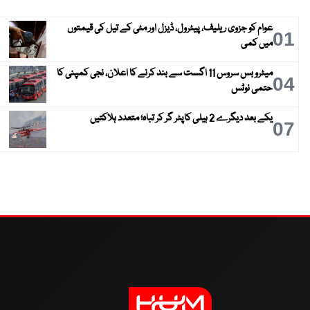
عوام کو جزوی ریلیف، پیٹرول، ڈیزل اور مٹی کے تیل کی قیمتوں
01
میں کمی
میٹرو بس سروس 11 اگست سے بند کرنے کا اعلان، نجی کمپنی کا
04
حتمی نوٹس
یکے بعد دیگرے 2 ہیلی کاپٹر گر کر تباہ؛ متعدد ہلاکتیں
07