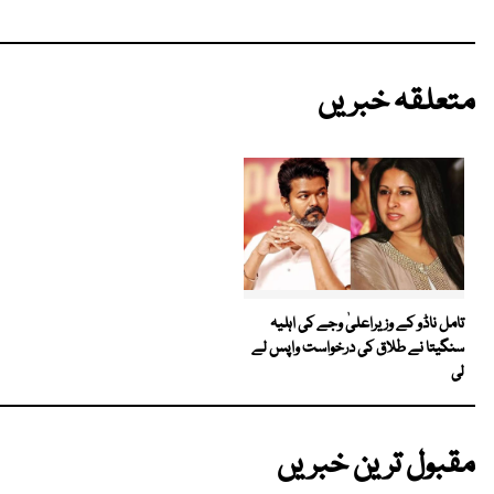
متعلقہ خبریں
تامل ناڈو کے وزیراعلیٰ وجے کی اہلیہ
سنگیتا نے طلاق کی درخواست واپس لے
لی
مقبول ترین خبریں