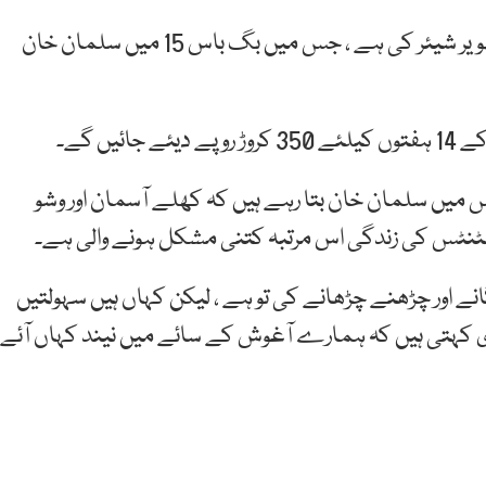
مشہورفوٹوگرافر ویرل بھیانی نے اپنے انسٹاگرام پر ایک تصویر شیئر کی ہے ، جس میں بگ باس 15 میں سلمان خان
منے آیا ہے ، جس میں سلمان خان بتا رہے ہیں کہ کھلے آسمان اور وشو
یسٹنٹس کی زندگی اس مرتبہ کتنی مشکل ہونے والی ہے۔
ے اور چڑھنے چڑھانے کی تو ہے ، لیکن کہاں ہیں سہولتیں
کہتی ہیں کہ ہمارے آغوش کے سائے میں نیند کہاں آئے