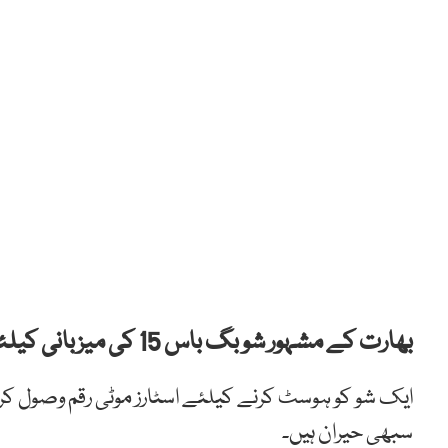
بھارت کے مشہور شو بگ باس 15 کی میزبانی کیلئے اداکار سلمان خان350 کروڑ روپے معاوضہ لیں گے۔
ایک شو کو ہوسٹ کرنے کیلئے اسٹارز موٹی رقم وصول کرتے 
سبھی حیران ہیں۔