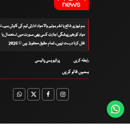
ہم نیوز پر شائع یا نشر ہونے والا مواد ادارتی ٹیم کی کاوش ہے۔ 
مواد کو بغیر پیشگی اجازت کسی بھی صورت میں استعمال یا
نقل کرنا درست نہیں۔ تمام حقوق محفوظ ہیں © 2026
رابطہ کریں
پرائیویسی پالیسی
ہمیں فالو کریں
WhatsApp
Twitter
Facebook
Facebook