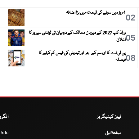
4 روز میں سونے کی قیمت میں بڑا اضافہ
3
02
ورلڈ کپ 2027 کے میزبان ممالک کے درمیان ٹی ٹوئنٹی سیریز کا
6
05
اعلان
پی ٹی اے کا ای سم کے اجرا اور تبدیلی کی فیس کم کرنے کا
9
08
فیصلہ
نیوز کیٹیگریز
انگر
صفحۂ اول
Urdu