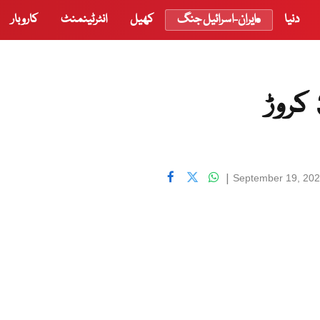
دنیا
ایران-اسرائیل جنگ
کھیل
انٹرٹینمنٹ
کاروبار
|
September 19, 20