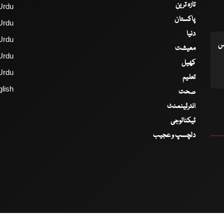
تازہ ترین
Urdu
پاکستان
Urdu
دنیا
Urdu
اس
معیشت
Urdu
کھیل
Urdu
تعلیم
lish
صحت
انٹرٹینمنٹ
ٹیکنالوجی
دلچسپ و عجیب