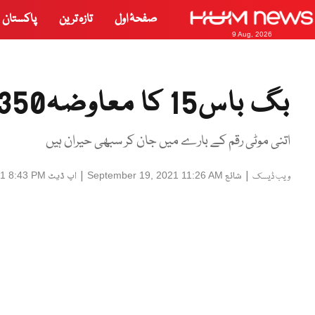
صفحۂ اول
تازہ ترین
پاکستان
9 Aug, 2026
بگ باس15 کا معاوضہ350 کروڑ
اتنی موٹی رقم کے بارے میں جان کر سبھی حیران ہیں
|
شائع
|
اپ ڈیٹ
21 8:43 PM
September 19, 2021 11:26 AM
ویب ڈیسک