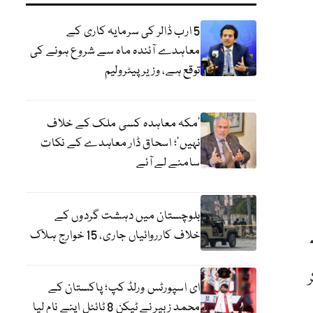
5 ارب ڈالر کی سرمایہ کاری کے
معاہدے آئندہ ماہ سے شروع ہونے کی
توقع ہے، وزیر پیٹرولیم
‘مکہ معاہدہ کسی ملک کے خلاف
نہیں’؛ اسحاق ڈار معاہدے کے نکات
سامنے لے آئے
بلوچستان میں دہشت گردوں کے
خلاف کارروائیاں جاری، 15 خوارج ہلاک
ای اسپورٹس ورلڈ کپ؛ پاکستان کے
محمد زبیر نے ٹیکن 8 ٹائٹل اپنے نام لیا