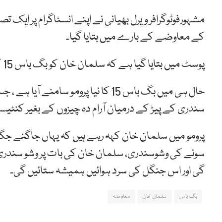
کے معاوضے کے بارے میں بتایا گیا۔
پوسٹ میں بتایا گیا ہے کہ سلمان خان کو بگ باس 15 کے 14 ہفتوں کیلئے 350 کروڑ روپے دیئے جائیں گے۔
حال ہی میں بگ باس 15 کا نیا پرومو سا
سندری کے پیڑ کے درمیان آرام دہ چیزوں کے بغیر کنٹ
پرومو میں سلمان خان کہہ رہے ہیں کہ یہاں جاگنے جگان
سونے کی وشوسندری، سلمان خان کی بات پر وشو سندری 
گی اور اس جنگل کی سرد ہوائیں ہمیشہ ستائیں گی۔
بگ باس
سلمان خان
معاوضہ