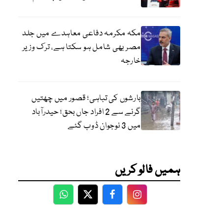
مکہ مکرمہ دفاعی معاہدے میں جلد
مصر بھی شامل ہو سکتا ہے، ترک وزیر
خارجہ
بارشوں کی تباہی؛ قصور میں چھتیں
گرنے سے 2 افراد جاں بحق؛ حیدرآباد
میں 3 نوجوان ڈوب گئے
ہمیں فالو کریں
WhatsApp
Twitter
Facebook
Facebook