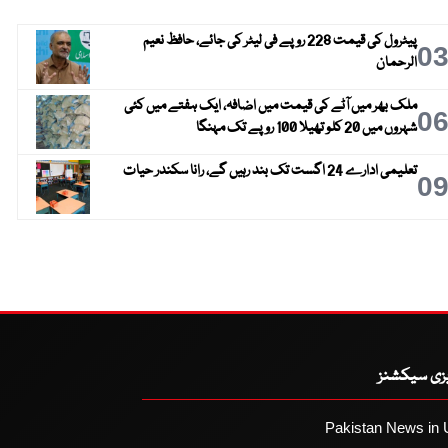
پیٹرول کی قیمت 228 روپے فی لیٹر کی جائے، حافظ نعیم
0
الرحمان
ملک بھر میں آٹے کی قیمت میں اضافہ، ایک ہفتے میں کئی
0
شہروں میں 20 کلو تھیلا 100 روپے تک مہنگا
تعلیمی ادارے 24 اگست تک بند رہیں گے، رانا سکندر حیات
0
یزی سیکشنز
Pakistan News in 