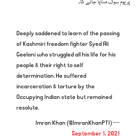
پر یوم سوگ منایا جائے گا۔
Deeply saddened to learn of the passing
of Kashmiri freedom fighter Syed Ali
Geelani who struggled all his life for his
people & their right to self
determination. He suffered
incarceration & torture by the
Occupying Indian state but remained
resolute.
— Imran Khan (@ImranKhanPTI)
September 1, 2021