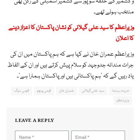
و کشمیر کے حلقہ سوپور سے کشمیر اسمبلی کے رکن بھی
منتخب ہوئے تھے۔
وزیراعظم کا سید علی گیلانی کو نشان پاکستان کا اعزاز دینے
کا اعلان
وزیراعظم عمران خان نے کہا ہے کہ ہم پاکستان میں ان کی
جرات مندانہ جدوجہد کو سلام پیش کرتے ہیں اور ان کے الفاظ
یاد رہیں گے کہ ‘ہم پاکستانی ہیں اور پاکستان ہمارا ہے’۔
حریت رہنما
سید علی گیلانی
عمران خان
قومی پرچم
قومی سوگ
وزیراعظم
LEAVE A REPLY