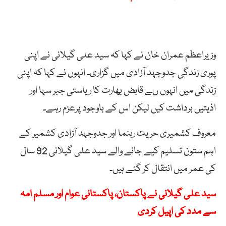
وزیراعظم عمران خان نے کہا کہ سید علی گیلانی نے اپنی
پوری زندگی جدوجہد آزادی میں گزاری۔ انہوں نے کہا کہ اپنی
زندگی میں انہوں ںے قابض بھارت کا ریاستی جبر سہا اور
اذیتیں برداشت کیں لیکن اس کے باوجود پرعزم رہے۔
معروف کشمیری حریت رہنما اور جدوجہد آزادی کشمیر کے
اہم ستون تسلیم کیے جانے والے سید علی گیلانی 92 سال
کی عمر میں انتقال کر گئے ہیں۔
سید علی گیلانی نے پاکستان، پاکستانی عوام اور مسلم امہ
سے مدد کی اپیل کردی