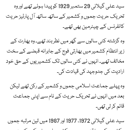
سید علی گیلانی 29 ستمبر 1929 کو پیدا ہوئے تھے اور وہ
تحریک حریت جموں و کشمیر کے ساتھ ساتھ آل پارٹیز حریت
کانفرنس کے چیئرمین بھی تھے۔
وہ گزشتہ کئی سالوں سے گھر میں نظربند تھے۔ وہ بھارت کے
زیر انتظام کشمیر میں بھارتی فوج کے جابرانہ قبضے کے سخت
مخالف تھے۔ انہوں نے کئی سالوں تک کشمیریوں کے حق خود
ارادیت کی جدوجہد کی قیادت کی۔
وہ پہلے جماعت اسلامی جموں و کشمیر کے رکن تھے لیکن
بعد میں انہوں نے تحریک حریت کے نام سے اپنی جماعت
قائم کر لی تھی۔
سید علی گیلانی 1972، 1977 اور 1987 میں تین مرتبہ جموں