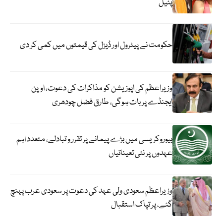
پٹیل
حکومت نے پیٹرول اور ڈیزل کی قیمتوں میں کمی کر دی
وزیراعظم کی اپوزیشن کو مذاکرات کی دعوت، اوپن
ایجنڈے پر بات ہوگی، طارق فضل چودھری
بیوروکریسی میں بڑے پیمانے پر تقرر و تبادلے، متعدد اہم
عہدوں پر نئی تعیناتیاں
وزیراعظم سعودی ولی عہد کی دعوت پر سعودی عرب پہنچ
گئے، پر تپاک استقبال