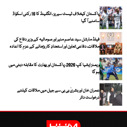
پاکستان کیخلاف ٹیسٹ سیریز ، انگلینڈ کا 16 رکنی اسکواڈ
سامنے آ گیا
فیلڈ مارشل سید عاصم منیر اور صومالیہ کے وزیر دفاع کی
ملاقات، دفاعی تعاون اور استعدادِ کار بڑھانے کے عزم کا اعادہ
ویمنز ایشیا کپ 2026، پاکستان اور بھارت کا مقابلہ دبئی میں
ہو گا
عمران خان اور بشریٰ بی بی سے جیل میں ملاقات کیلئے
درخواست دائر