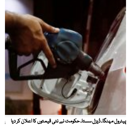
پیٹرول مہنگا، ڈیزل سستا، حکومت نے نئی قیمتوں کا اعلان کر دیا
پنج