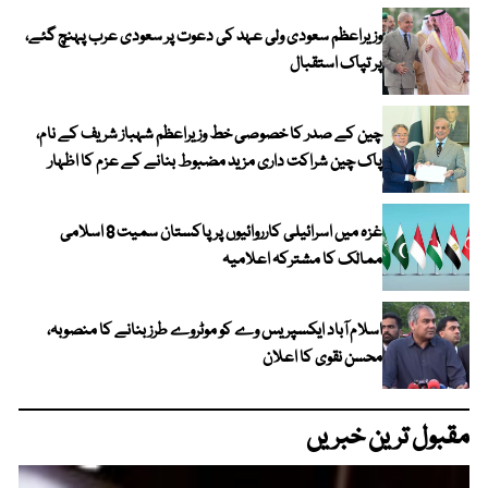
وزیراعظم سعودی ولی عہد کی دعوت پر سعودی عرب پہنچ گئے،
پر تپاک استقبال
چین کے صدر کا خصوصی خط وزیراعظم شہباز شریف کے نام،
پاک چین شراکت داری مزید مضبوط بنانے کے عزم کا اظہار
غزہ میں اسرائیلی کارروائیوں پر پاکستان سمیت 8 اسلامی
ممالک کا مشترکہ اعلامیہ
اسلام آباد ایکسپریس وے کو موٹروے طرز بنانے کا منصوبہ،
محسن نقوی کا اعلان
مقبول ترین خبریں