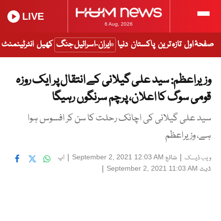
LIVE
6 Aug, 2026
صفحۂ اول
تازہ ترین
پاکستان
دنیا
ایران-اسرائیل جنگ
کھیل
انٹرٹینمنٹ
وزیراعظم: سید علی گیلانی کے انتقال پر ایک روزہ
قومی سوگ کا اعلان، پرچم سرنگوں رہیگا
سید علی گیلانی کی اچانک رحلت کا سن کر افسوس ہوا
ہے، وزیراعظم
|
شائع
|
اپ
September 2, 2021 12:03 AM
ویب ڈیسک
ڈیٹ
|
September 2, 2021 11:03 AM