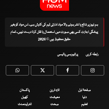
ہم نیوز پر شائع یا نشر ہونے والا مواد ادارتی ٹیم کی کاوش ہے۔ اس مواد کو بغیر
پیشگی اجازت کسی بھی صورت میں استعمال یا نقل کرنا درست نہیں۔ تمام
حقوق محفوظ ہیں © 2026
رابطہ کریں
پرائیویسی پالیسی
WhatsApp
Twitter
Facebook
Faceboo
صفحۂ اول
تازہ ترین
پاکستان
دنیا
معیشت
کھیل
تعلیم
صحت
انٹرٹینمنٹ