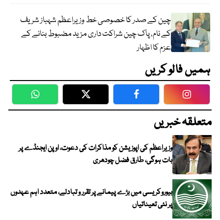
چین کے صدر کا خصوصی خط وزیراعظم شہباز شریف
کے نام، پاک چین شراکت داری مزید مضبوط بنانے کے
عزم کا اظہار
ہمیں فالو کریں
WhatsApp
Twitter
Facebook
Faceboo
متعلقہ خبریں
وزیراعظم کی اپوزیشن کو مذاکرات کی دعوت، اوپن ایجنڈے پر
بات ہوگی، طارق فضل چودھری
بیوروکریسی میں بڑے پیمانے پر تقرر و تبادلے، متعدد اہم عہدوں
پر نئی تعیناتیاں