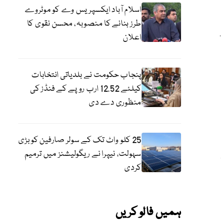
اسلام آباد ایکسپریس وے کو موٹروے
طرز بنانے کا منصوبہ، محسن نقوی کا
اعلان
پنجاب حکومت نے بلدیاتی انتخابات
کیلئے 12.52 ارب روپے کے فنڈز کی
منظوری دے دی
25 کلو واٹ تک کے سولر صارفین کو بڑی
سہولت، نیپرا نے ریگولیشنز میں ترمیم
کردی
ہمیں فالو کریں