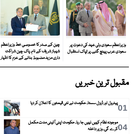
چین کے صدر کا خصوصی خط وزیراعظم
وزیراعظم سعودی ولی عہد کی دعوت پر
شہباز شریف کے نام، پاک چین شراکت
سعودی عرب پہنچ گئے، پر تپاک استقبال
داری مزید مضبوط بنانے کے عزم کا اظہار
مقبول ترین خبریں
پیٹرول اور ڈیزل سستا، حکومت نے نئی قیمتوں کا اعلان کر دیا
01
موجودہ نظام کہیں نہیں جا رہا، حکومت اپنی آئینی مدت مکمل
04
کرے گی، وزیر داخلہ