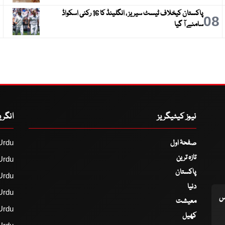
پاکستان کیخلاف ٹیسٹ سیریز ، انگلینڈ کا 16 رکنی اسکواڈ
9
08
سامنے آ گیا
نیوز کیٹیگریز
انگر
صفحۂ اول
Urdu
تازہ ترین
Urdu
پاکستان
Urdu
دنیا
Urdu
اس
معیشت
Urdu
کھیل