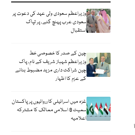
وزیراعظم سعودی ولی عہد کی دعوت پر
سعودی عرب پہنچ گئے، پر تپاک
استقبال
چین کے صدر کا خصوصی خط
وزیراعظم شہباز شریف کے نام، پاک
چین شراکت داری مزید مضبوط بنانے
کے عزم کا اظہار
غزہ میں اسرائیلی کارروائیوں پر پاکستان
سمیت 8 اسلامی ممالک کا مشترکہ
اعلامیہ