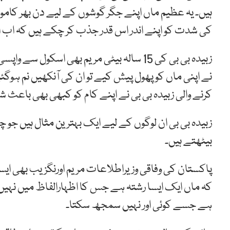
ہیں۔ یہ عظیم ماں اپنے جگر گوشوں کے لیے دن بھر کام
کی شدت کو اپنے اندر اس قدر جذب کر چکے ہیں کہ اب 
زبیدہ بی بی کی 15 سالہ بیٹی مریم بھی اسکول
نے اپنی ماں کو پھول پیش کیے تو ان کی آنکھیں نم ہوگئ
کرنے والی زبیدہ بی بی نے اپنے کام کو کبھی بھی باعث
زبیدہ بی بی ان لوگوں کے لیے ایک بہترین مثال ہیں جو
بیٹھتے ہیں۔
پاکستان کی وفاقی وزیراطلاعات مریم اورنگزیب بھی ایسی
کہ ماں ایک ایسا رشتہ ہے جس کا اظہارالفاظ میں نہیں کی
ہے جسے کوئی اور نہیں سمجھ سکتا۔