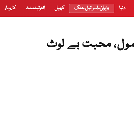
دنیا
ایران-اسرائیل جنگ
کھیل
انٹرٹینمنٹ
کاروبار
مول، محبت بے لوث