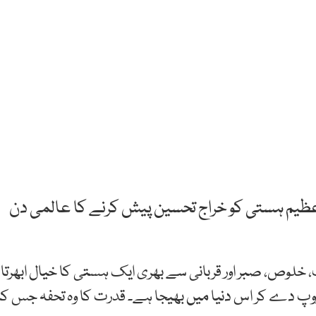
 عظیم ہستی کو خراج تحسین پیش کرنے کا عالمی دن
وص، صبر اور قربانی سے بھری ایک ہستی کا خیال ابھرتا
پ دے کر اس دنیا میں بھیجا ہے۔ قدرت کا وہ تحفہ جس کا