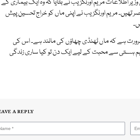
زیر اطلاعات مریم اورنگزیب نے بتایا کہ وہ ایک بیماری کے
صر تھیں۔ مریم اورنگزیب نے اپنی ماں کو خراج تحسین پیش
ں۔
ضرورت ہے کہ ماں ٹھنڈی چھاؤں کی مانند ہے۔ اس کی
یم ہستی سے محبت کے لیے ایک دن تو کیا ساری زندگی
EAVE A REPLY