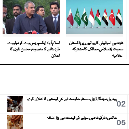
غزہ میں اسرائیلی کارروائیوں پر پاکستان
اسلام آباد ایکسپریس وے کو موٹروے
سمیت 8 اسلامی ممالک کا مشترکہ
طرز بنانے کا منصوبہ، محسن نقوی کا
اعلامیہ
اعلان
پیٹرول مہنگا، ڈیزل سستا، حکومت نے نئی قیمتوں کا اعلان کر دیا
3
02
عالمی مارکیٹ میں سونے کی قیمت میں بڑا اضافہ
6
05