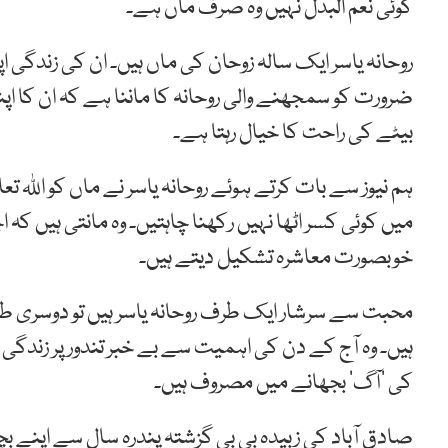
کوئی نعم البدل نہیں وہ صرف ماں ہے۔
روحانہ یاسر ایک سالہ زوحان کی ماں ہیں۔ ان کی زندگی ا
ضرورت کو سمجھنے والی روحانہ کا ماننا ہے کہ ان کا اپ
بیٹے کی راحت کا خیال رہتا ہے۔
ہم نیوز سے بات کرتے ہوئے روحانہ یاسر نے ماں کو اللہ ت
میں کوئی کسر اٹھا نہیں رکھنا چاہتیں۔ وہ مانتی ہیں کہ 
خوبصورت معاشرہ تشکیل دیتے ہیں۔
محبت سے سرشار ایک طرف روحانہ یاسر ہیں تو دوسری ط
ہیں۔ وہ آج کے دن کی اہمیت سے بے خبر تندور پر زندگی
کی ’آگ‘ بجھانے میں مصروف ہیں۔
صادق آباد کی زبیدہ بی بی گزشتہ پندرہ سال سے اپنے بچ