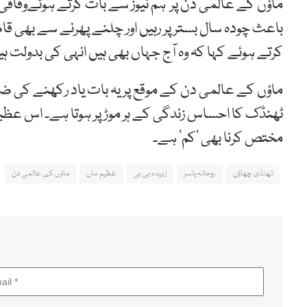
ماؤں کے عالمی دن پر ہم نیوز سے بات کرتے ہوئےوفاقی و
باعث چودہ سال بستر پر رہیں اور چلنے پھرنے سے بھی قا
کرتے ہوئے کہا کہ وہ آج جہاں بھی ہیں انہی کی بدولت ہی
ماؤں کے عالمی دن کے موقع پر یہ بات یاد رکھنے کی 
ٹھنڈک کا احساس زندگی کے ہر موڑ پر ہوتا ہے۔ اس عظ
مختص کرنا بھی ’کم‘ ہے۔
ٹھنڈی چھاؤں
روحانہ یاسر
زبیدہ بی بی
عظیم ماں
ماؤں کے عالمی دن