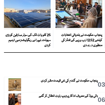
پنجاب حکومت نے بلدیاتی انتخابات
25 کلو واٹ تک کے سولر صارفین کو بڑی
کیلئے 12.52 ارب روپے کے فنڈز کی
سہولت، نیپرا نے ریگولیشنز میں ترمیم
منظوری دے دی
کردی
پنجاب حکومت نے گندم کی نئی قیمت مقرر کردی
0
بالی ووڈ کے معروف اداکار پردیپ راوت انتقال کر گئے
0