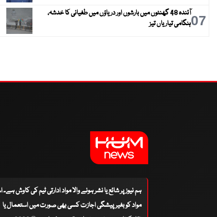
آئندہ 48 گھنٹوں میں بارشوں اور دریاؤں میں طغیانی کا خدشہ،
07
ہنگامی تیاریاں تیز
ہم نیوز پر شائع یا نشر ہونے والا مواد ادارتی ٹیم کی کاوش ہے۔ 
مواد کو بغیر پیشگی اجازت کسی بھی صورت میں استعمال یا