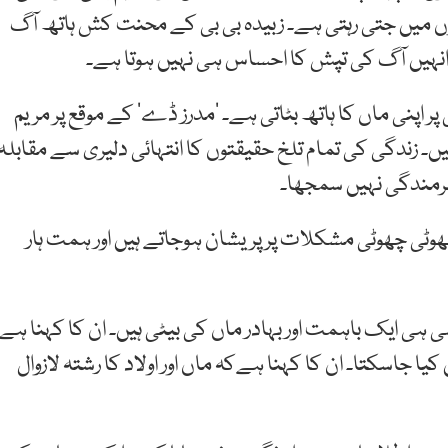
وں میں جتی رہتی ہے۔ زبیدہ بی بی کے محنت کش ہاتھ آگ
انہیں آگ کی تپش کا احساس ہی نہیں ہوتا ہے۔
 سے واپسی پر اپنی ماں کا ہاتھ بٹاتی ہے۔ ’مدرز ڈے‘ کے موقع پر مریم
یں۔ زندگی کی تمام تلخ حقیقتوں کا انتہائی دلیری سے مقابلہ
 شرمندگی نہیں سمجھا۔
 چھوٹی چھوٹی مشکلات پرپریشان ہوجاتے ہیں اور ہمت ہار
 ہی ایک باہمت اور بہادر ماں کی بیٹی ہیں۔ ان کا کہنا ہے
ا جاسکتا۔ ان کا کہنا ہےکہ ماں اور اولاد کا رشتہ لازوال