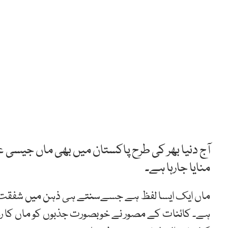
آج دنیا بھر کی طرح پاکستان میں بھی ماں جیسی
منایا جارہا ہے۔
ماں ایک ایسا لفظ ہے جسےسنتے ہی ذہن میں شفقت، خل
ہے۔ کائنات کے مصور نے خوبصورت جذبوں کو ماں کا رو