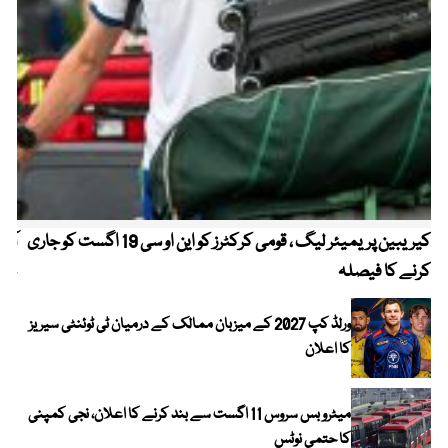
کیریبین پریمیئر لیگ ، قومی کرکٹرز کو این او سی 19 اگست کو جاری
آز
کرنے کا فیصلہ
چھی
ورلڈ کپ 2027 کے میزبان ممالک کے درمیان ٹی ٹوئنٹی سیریز
کا اعلان
میٹرو بس سروس 11 اگست سے بند کرنے کا اعلان، نجی کمپنی
کا حتمی نوٹس