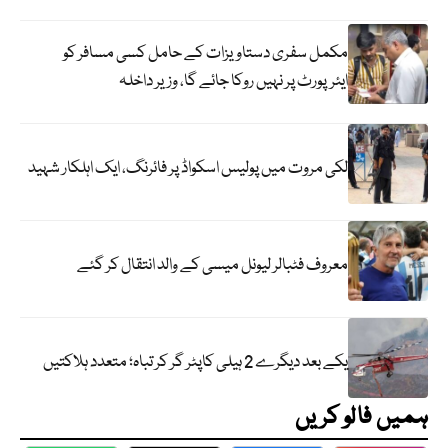
مکمل سفری دستاویزات کے حامل کسی مسافر کو
ایئرپورٹ پر نہیں روکا جائے گا، وزیر داخلہ
لکی مروت میں پولیس اسکواڈ پر فائرنگ، ایک اہلکار شہید
معروف فٹبالر لیونل میسی کے والد انتقال کر گئے
یکے بعد دیگرے 2 ہیلی کاپٹر گر کر تباہ؛ متعدد ہلاکتیں
ہمیں فالو کریں