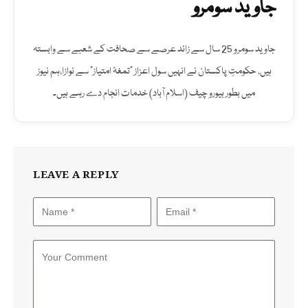
جاوید سومرو
جاوید سومرو 25 سال سے زائد عرصے سے صحافت کے شعبے سے وابستہ
ہیں، حکومتِ پاکستان نے انہیں سول اعزاز "تمغۂ امتیاز" سے نوازا،ہم نیوز
میں بطور بیورو چیف (اسلام آباد) خدمات انجام دے رہے ہیں۔
LEAVE A REPLY