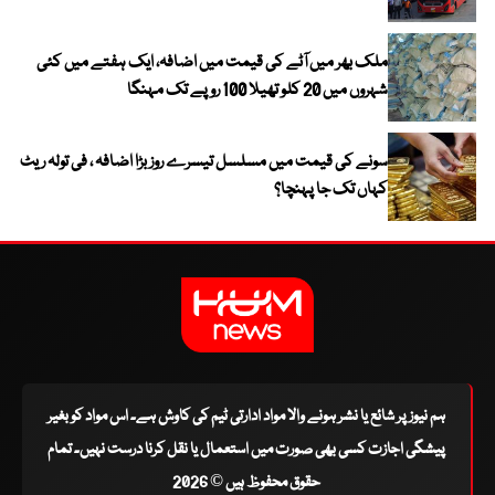
ملک بھر میں آٹے کی قیمت میں اضافہ، ایک ہفتے میں کئی
شہروں میں 20 کلو تھیلا 100 روپے تک مہنگا
سونے کی قیمت میں مسلسل تیسرے روز بڑا اضافہ ، فی تولہ ریٹ
کہاں تک جا پہنچا؟
ہم نیوز پر شائع یا نشر ہونے والا مواد ادارتی ٹیم کی کاوش ہے۔ اس مواد کو بغیر
پیشگی اجازت کسی بھی صورت میں استعمال یا نقل کرنا درست نہیں۔ تمام
حقوق محفوظ ہیں © 2026