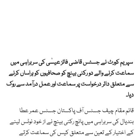
سپریم کورٹ نے جسٹس قاضی فائز عیسٰی کی سربراہی میں
سماعت کرنے والے دو رکنی بینچ کو صحافیوں کو ہراساں کرنے
سے متعلق دائر درخواست پر سماعت اور عمل درآمد سے روک
دیا۔
قائم مقام چیف جسٹس آف پاکستان جسٹس عمر عطا
بندیال کی سربراہی میں پانچ رکنی بینچ نے از خود نوٹس لینے
کے اختیار کے تعین سے متعلق کیس کی سماعت کرتے