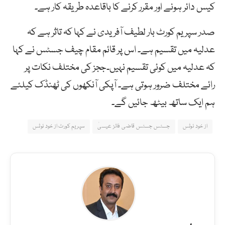
کیس دائر ہونے اور مقرر کرنے کا باقاعدہ طریقہ کار ہے۔
صدر سپریم کورٹ بار لطیف آفریدی نے کہا کہ تاثر ہے کہ
عدلیہ میں تقسیم ہے۔ اس پر قائم مقام چیف جسٹس نے کہا
کہ عدلیہ میں کوئی تقسیم نہیں۔ججز کی مختلف نکات پر
رائے مختلف ضرور ہوتی ہے۔ آپکی آنکھوں کی ٹھنڈک کیلئے
ہم ایک ساتھ بیٹھ جائیں گے۔
از خود نوٹس
جسٹس جسٹس قاضی فائز عیسیٰ
سپریم کورٹ از خود نوٹس