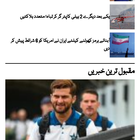
یکے بعد دیگرے 2 ہیلی کاپٹر گر کر تباہ؛ متعدد ہلاکتیں
آبنائے ہرمز کھولنے کیلئے ایران نے امریکا کو 6 شرائط پیش کر
دیں
مقبول ترین خبریں