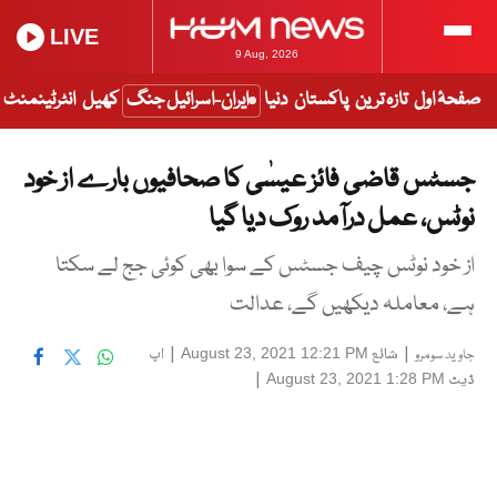
LIVE
9 Aug, 2026
صفحۂ اول
تازہ ترین
پاکستان
دنیا
ایران-اسرائیل جنگ
کھیل
انٹرٹینمنٹ
جسٹس قاضی فائز عیسٰی کا صحافیوں بارے از خود
نوٹس، عمل درآمد روک دیا گیا
از خود نوٹس چیف جسٹس کے سوا بھی کوئی جج لے سکتا
ہے، معاملہ دیکھیں گے، عدالت
|
شائع
|
اپ
August 23, 2021 12:21 PM
جاوید سومرو
ڈیٹ
|
August 23, 2021 1:28 PM