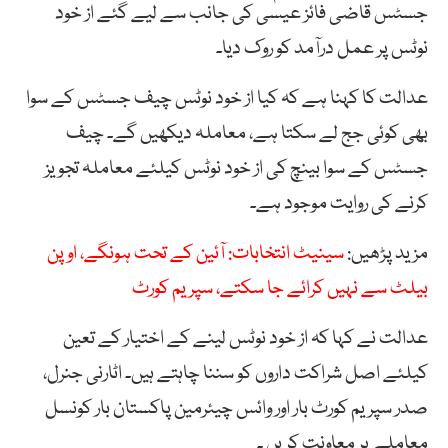
جسٹس قاضی فائز عیسٰی کی جانب سے لیے گئے از خود
نوٹس پر عمل درآمد کو روک دیا۔
عدالت کا کہنا ہے کہ کیا از خود نوٹس چیف جسٹس کے سوا
بھی کوئی جج لے سکتا ہے، معاملہ دیکھیں گے۔ چیف
جسٹس کے سوا بینچ کی از خود نوٹس کیلئے معاملہ تجویز
کرنے کی روایت موجود ہے۔
مزید پڑھیں:
سینیٹ انتخابات: آئین کے تحت ہونگے، اوپن
بیلٹ سے نہیں کرائے جا سکتے، سپریم کورٹ
عدالت نے کہا کہ از خود نوٹس لینے کے اختیار کے تعین
کیلئے اصل شراکت داروں کو سننا چاہتے ہیں۔ اٹارنی جنرل،
صدر سپریم کورٹ بار اور وائس چیئرمین پاکستان بار کونسل
معاملے پر معاونت کریں ۔