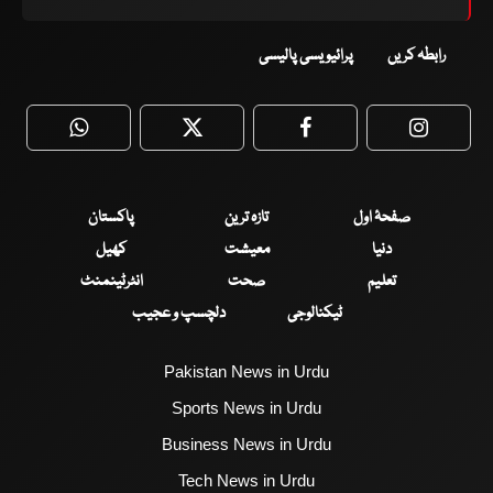
رابطہ کریں
پرائیویسی پالیسی
WhatsApp
Twitter
Facebook
Faceboo
صفحۂ اول
تازہ ترین
پاکستان
دنیا
معیشت
کھیل
تعلیم
صحت
انٹرٹینمنٹ
ٹیکنالوجی
دلچسپ و عجیب
Pakistan News in Urdu
Sports News in Urdu
Business News in Urdu
Tech News in Urdu