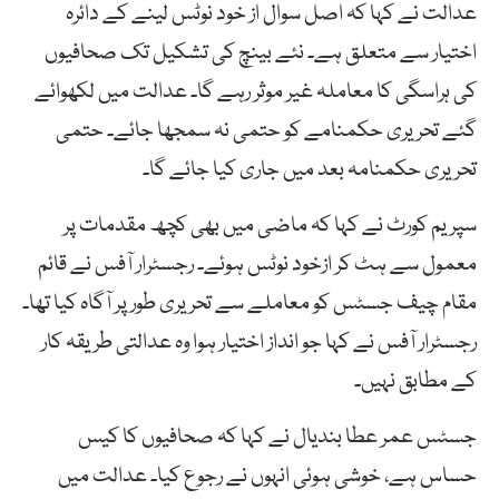
عدالت نے کہا کہ اصل سوال از خود نوٹس لینے کے دائرہ
اختیار سے متعلق ہے۔ نئے بینچ کی تشکیل تک صحافیوں
کی ہراسگی کا معاملہ غیر موثر رہے گا۔ عدالت میں لکھوائے
گئے تحریری حکمنامے کو حتمی نہ سمجھا جائے۔ حتمی
تحریری حکمنامہ بعد میں جاری کیا جائے گا۔
سپریم کورٹ نے کہا کہ ماضی میں بھی کچھ مقدمات پر
معمول سے ہٹ کر ازخود نوٹس ہوئے۔ رجسٹرار آفس نے قائم
مقام چیف جسٹس کو معاملے سے تحریری طور پر آگاہ کیا تھا۔
رجسٹرار آفس نے کہا جو انداز اختیار ہوا وہ عدالتی طریقہ کار
کے مطابق نہیں۔
جسٹس عمر عطا بندیال نے کہا کہ صحافیوں کا کیس
حساس ہے، خوشی ہوئی انہوں نے رجوع کیا۔ عدالت میں