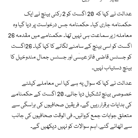
عدالت نے کہا کہ 20 اگست کو 2 رکنی بینچ نے ایک
حکمنامہ جاری کیا۔ حکمنامہ جس درخواست پر دیا گیا وہ
معاملہ زیر سماعت ہی نہیں تھا۔ حکمنامے میں مقدمہ 26
اگست کو اسی بینچ کے سامنے لگانے کا کہا گیا۔ 26اگست
کو جسٹس قاضی فائز عیسٰی اور جسٹس جمال مندوخیل کا
بینچ دستیاب نہیں۔
عدالت نے کہا کہ سوال یہ ہے کیا اس معاملے کیلئے
خصوصی بینچ تشکیل دیا جائے۔ 20 اگست کے حکمنامے
کی ہدایات برقرار رہیں گے۔ فریقین صحافیوں کی ہراسگی سے
متعلق جوابات جمع کروائیں۔ فی الوقت صحافیوں کی جانب
سے اٹھائے گئے، اہم سوالات کو نہیں دیکھیں گے۔