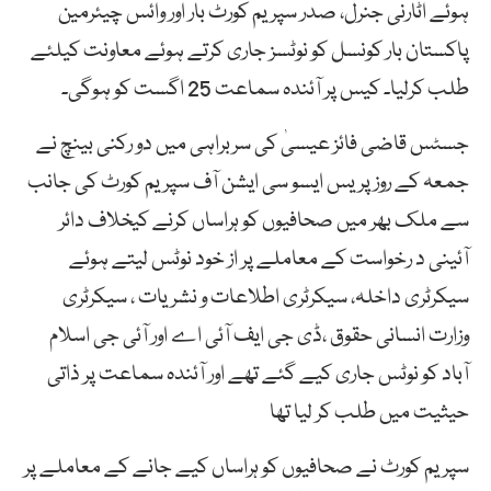
ہوئے اٹارنی جنرل، صدر سپریم کورٹ بار اور وائس چیئرمین
پاکستان بار کونسل کو نوٹسز جاری کرتے ہوئے معاونت کیلئے
طلب کرلیا۔ کیس پر آئندہ سماعت 25 اگست کو ہوگی۔
جسٹس قاضی فائز عیسیٰ کی سربراہی میں دو رکنی بینچ نے
جمعہ کے روز پریس ایسو سی ایشن آف سپریم کورٹ کی جانب
سے ملک بھر میں صحافیوں کو ہراساں کرنے کیخلاف دائر
آئینی د رخواست کے معاملے پر از خود نوٹس لیتے ہوئے
سیکرٹری داخلہ، سیکرٹری اطلاعات و نشریات ، سیکرٹری
وزارت انسانی حقوق ،ڈی جی ایف آئی اے اور آئی جی اسلام
آباد کو نوٹس جاری کیے گئے تھے اور آئندہ سماعت پر ذاتی
حیثیت میں طلب کر لیا تھا
سپریم کورٹ نے صحافیوں کو ہراساں کیے جانے کے معاملے پر