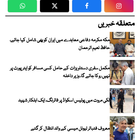
WhatsApp
Twitter
Facebook
Faceboo
متعلقہ خبریں
مکہ مکرمہ دفاعی معاہدے میں ایران کو بھی شامل کیا جائے،
حافظ نعیم الرحمان
مکمل سفری دستاویزات کے حامل کسی مسافر کو ایئرپورٹ پر
نہیں روکا جائے گا، وزیر داخلہ
لکی مروت میں پولیس اسکواڈ پر فائرنگ، ایک اہلکار شہید
معروف فٹبالر لیونل میسی کے والد انتقال کر گئے