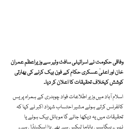
وفاقی حکومت نے اسرائیلی سافٹ وئیر سے وزیراعظم
عمران
خان
اور
اعلیٰ
عسکری
حکام
کے
فون
ہیک
کرنے
کی
بھارتی
کوشش
کیخلاف
تحقیقات
کا
اعلان کر دیا۔
اسلام آباد میں وزیر اطلاعات فواد چوہدری کے ہمراہ پریس
کانفرنس کرتے ہوئے مشیر احتساب شہزاد اکبر نے کہا کہ
تحقیقات میں یہ
دیکھا
جائے
گا
موبائل
ہیک
ہوئے
یا
نہیں۔ پیگاسس پاناما لیکس سے بھی بڑا اسکینڈل ہے۔