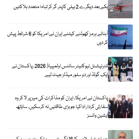
یکے بعد دیگرے 2 ہیلی کاپٹر گر کر تباہ؛ متعدد ہلاکتیں
آبنائے ہرمز کھولنے کیلئے ایران نے امریکا کو 6 شرائط پیش
کر دیں
انٹرنیشنل نیوکلیئر سائنس اولمپیاڈ 2026، پاکستان نے
ایک گولڈ اور دو سلور میڈلز جیت لیے
پاکستان نے امریکا، ایران کو مذاکرات کی میز پر لا کر وہ
سفارتی کردار اداکیا جو بڑی طاقتیں نہ کرسکیں، ساؤتھ
ایشین وائسز