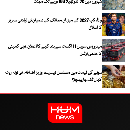
شہروں میں 20 کلو تھیلا 100 روپے تک مہنگا
ورلڈ کپ 2027 کے میزبان ممالک کے درمیان ٹی ٹوئنٹی سیریز
کا اعلان
میٹرو بس سروس 11 اگست سے بند کرنے کا اعلان، نجی کمپنی
کا حتمی نوٹس
سونے کی قیمت میں مسلسل تیسرے روز بڑا اضافہ ، فی تولہ ریٹ
کہاں تک جا پہنچا؟