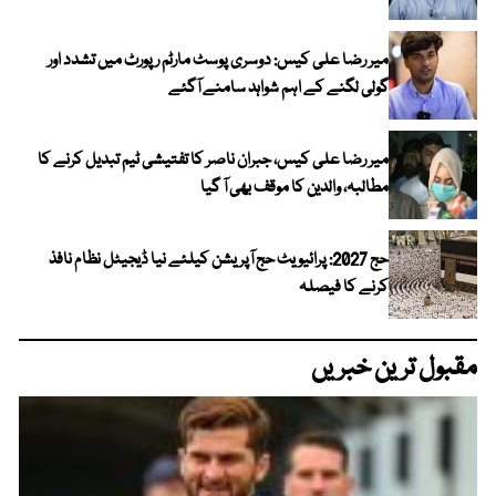
میر رضا علی کیس: دوسری پوسٹ مارٹم رپورٹ میں تشدد اور
گولی لگنے کے اہم شواہد سامنے آگئے
میر رضا علی کیس، جبران ناصر کا تفتیشی ٹیم تبدیل کرنے کا
مطالبہ، والدین کا موقف بھی آ گیا
حج 2027: پرائیویٹ حج آپریشن کیلئے نیا ڈیجیٹل نظام نافذ
کرنے کا فیصلہ
مقبول ترین خبریں