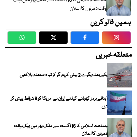
جماعت اسلامی کا 16 اگست سے ملک بھر میں بیک
وقت دھرنوں کا اعلان
ہمیں فالو کریں
WhatsApp
Twitter
Facebook
Faceboo
متعلقہ خبریں
یکے بعد دیگرے 2 ہیلی کاپٹر گر کر تباہ؛ متعدد ہلاکتیں
آبنائے ہرمز کھولنے کیلئے ایران نے امریکا کو 6 شرائط پیش کر
دیں
جماعت اسلامی کا 16 اگست سے ملک بھر میں بیک وقت
دھرنوں کا اعلان