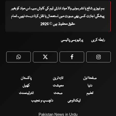
ہم نیوز پر شائع یا نشر ہونے والا مواد ادارتی ٹیم کی کاوش ہے۔ اس مواد کو بغیر
پیشگی اجازت کسی بھی صورت میں استعمال یا نقل کرنا درست نہیں۔ تمام
حقوق محفوظ ہیں © 2026
رابطہ کریں
پرائیویسی پالیسی
WhatsApp
Twitter
Facebook
Faceboo
صفحۂ اول
تازہ ترین
پاکستان
دنیا
معیشت
کھیل
تعلیم
صحت
انٹرٹینمنٹ
ٹیکنالوجی
دلچسپ و عجیب
Pakistan News in Urdu