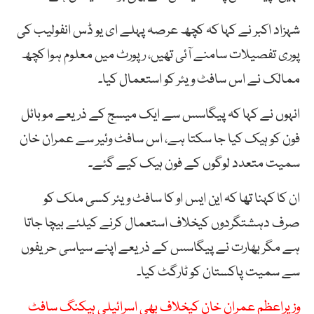
شہزاد اکبر نے کہا کہ کچھ عرصہ پہلے ای یو ڈس انفولیب کی
پوری تفصیلات سامنے آئی تھیں، رپورٹ میں معلوم ہوا کچھ
ممالک نے اس سافٹ ویئر کو استعمال کیا۔
انہوں نے کہا کہ پیگاسس سے ایک میسج کے ذریعے موبائل
فون کو ہیک کیا جا سکتا ہے، اس سافٹ وئیر سے عمران خان
سمیت متعدد لوگوں کے فون ہیک کیے گئے۔
ان کا کہنا تھا کہ این ایس او کا سافٹ ویئر کسی ملک کو
صرف دہشتگردوں کیخلاف استعمال کرنے کیلئے بیچا جاتا
ہے مگر بھارت نے پیگاسس کے ذریعے اپنے سیاسی حریفوں
سے سمیت پاکستان کو ٹارگٹ کیا۔
وزیراعظم عمران خان کیخلاف بھی اسرائیلی ہیکنگ سافٹ