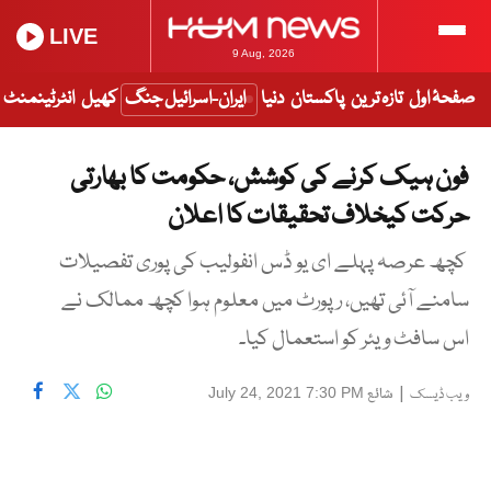
LIVE
9 Aug, 2026
صفحۂ اول
تازہ ترین
پاکستان
دنیا
ایران-اسرائیل جنگ
کھیل
انٹرٹینمنٹ
فون ہیک کرنے کی کوشش، حکومت کا بھارتی
حرکت کیخلاف تحقیقات کا اعلان
کچھ عرصہ پہلے ای یو ڈس انفولیب کی پوری تفصیلات
سامنے آئی تھیں، رپورٹ میں معلوم ہوا کچھ ممالک نے
اس سافٹ ویئر کو استعمال کیا۔
|
شائع
July 24, 2021 7:30 PM
ویب ڈیسک