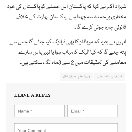
شہزاد اکبر نے کہا کہ پاکستان اس حملے کو پاکستان کی خود
مختاری پر حملہ سمجھتا ہے، پاکستان بھارت کے خلاف
قانونی چارہ جوئی کرے گا۔
انہوں نے بتایا کہ موبائلز کا بھی فرانزک کیا جائے گا جس سے
پتہ چلے گا کہ کیا اٹیک کامیاب ہوا یا نہیں،اس سارے
معاملے کی تحقیقات میں 2 سے 3ماہ لگ سکتے ہیں۔
اسرائیلی سافٹ وئیر
وزیراعظم عمران خان
LEAVE A REPLY