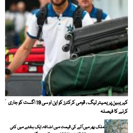
کیریبین پریمیئر لیگ ، قومی کرکٹرز کو این او سی 19 اگست کو جاری
آز
کرنے کا فیصلہ
چھی
ملک بھر میں آٹے کی قیمت میں اضافہ، ایک ہفتے میں کئی