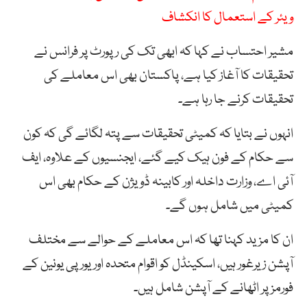
ویئر کے استعمال کا انکشاف
مشیر احتساب نے کہا کہ ابھی تک کی رپورٹ پر فرانس نے
تحقیقات کا آغاز کیا ہے، پاکستان بھی اس معاملے کی
تحقیقات کرنے جا رہا ہے۔
انہوں نے بتایا کہ کمیٹی تحقیقات سے پتہ لگائے گی کہ کون
سے حکام کے فون ہیک کیے گئے، ایجنسیوں کے علاوہ، ایف
آئی اے، وزارت داخلہ اور کابینہ ڈویژن کے حکام بھی اس
کمیٹی میں شامل ہوں گے۔
ان کا مزید کہنا تھا کہ اس معاملے کے حوالے سے مختلف
آپشن زیرغور ہیں، اسکینڈل کو اقوام متحدہ اور یورپی یونین کے
فورمز پر اٹھانے کے آپشن شامل ہیں۔