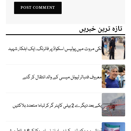
تازہ ترین خبریں
لکی مروت میں پولیس اسکواڈ پر فائرنگ، ایک اہلکار شہید
معروف فٹبالر لیونل میسی کے والد انتقال کر گئے
یکے بعد دیگرے 2 ہیلی کاپٹر گر کر تباہ؛ متعدد ہلاکتیں