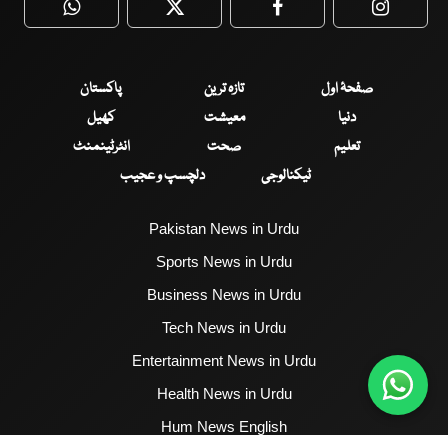
WhatsApp
Twitter
Facebook
Faceboo
صفحۂ اول
تازہ ترین
پاکستان
دنیا
معیشت
کھیل
تعلیم
صحت
انٹرٹینمنٹ
ٹیکنالوجی
دلچسپ و عجیب
Pakistan News in Urdu
Sports News in Urdu
Business News in Urdu
Tech News in Urdu
Entertainment News in Urdu
Health News in Urdu
Hum News English