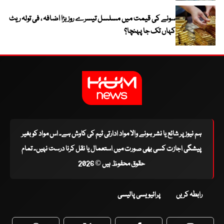
سونے کی قیمت میں مسلسل تیسرے روز بڑا اضافہ ، فی تولہ ریٹ
کہاں تک جا پہنچا؟
ہم نیوز پر شائع یا نشر ہونے والا مواد ادارتی ٹیم کی کاوش ہے۔ اس مواد کو بغیر
پیشگی اجازت کسی بھی صورت میں استعمال یا نقل کرنا درست نہیں۔ تمام
حقوق محفوظ ہیں © 2026
رابطہ کریں
پرائیویسی پالیسی