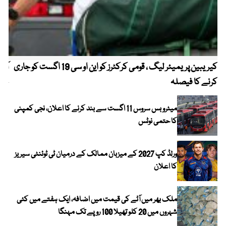
کیریبین پریمیئر لیگ ، قومی کرکٹرز کو این او سی 19 اگست کو جاری
آز
کرنے کا فیصلہ
چھی
میٹرو بس سروس 11 اگست سے بند کرنے کا اعلان، نجی کمپنی
کا حتمی نوٹس
ورلڈ کپ 2027 کے میزبان ممالک کے درمیان ٹی ٹوئنٹی سیریز
کا اعلان
ملک بھر میں آٹے کی قیمت میں اضافہ، ایک ہفتے میں کئی
شہروں میں 20 کلو تھیلا 100 روپے تک مہنگا