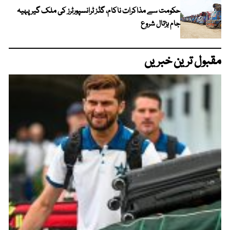
حکومت سے مذاکرات ناکام، گڈز ٹرانسپورٹرز کی ملک گیر پہیہ
جام ہڑتال شروع
مقبول ترین خبریں