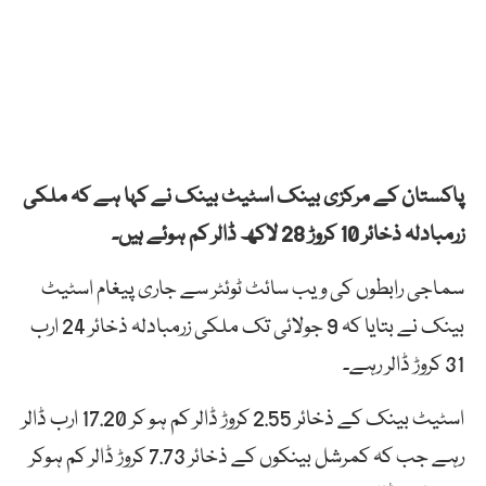
پاکستان کے مرکزی بینک اسٹیٹ بینک نے کہا ہے کہ ملکی
زرمبادلہ ذخائر 10 کروڑ 28 لاکھ ڈالر کم ہوئے ہیں۔
سماجی رابطوں کی ویب سائٹ ٹوئٹر سے جاری پیغام اسٹیٹ
بینک نے بتایا کہ 9 جولائی تک ملکی زرمبادلہ ذخائر 24 ارب
31 کروڑ ڈالر رہے۔
اسٹیٹ بینک کے ذخائر 2.55 کروڑ ڈالر کم ہو کر 17.20 ارب ڈالر
رہے جب کہ کمرشل بینکوں کے ذخائر 7.73 کروڑ ڈالر کم ہوکر