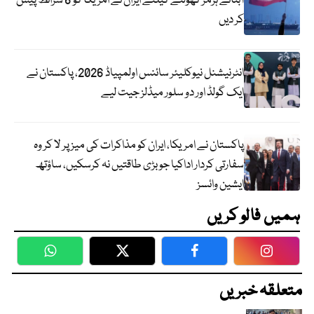
آبنائے ہرمز کھولنے کیلئے ایران نے امریکا کو 6 شرائط پیش
کر دیں
انٹرنیشنل نیوکلیئر سائنس اولمپیاڈ 2026، پاکستان نے
ایک گولڈ اور دو سلور میڈلز جیت لیے
پاکستان نے امریکا، ایران کو مذاکرات کی میز پر لا کر وہ
سفارتی کردار اداکیا جو بڑی طاقتیں نہ کرسکیں، ساؤتھ
ایشین وائسز
ہمیں فالو کریں
WhatsApp
Twitter
Facebook
Faceboo
متعلقہ خبریں