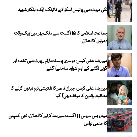
لکی مروت میں پولیس اسکواڈ پر فائرنگ، ایک اہلکار شہید
جماعت اسلامی کا 16 اگست سے ملک بھر میں بیک وقت
دھرنوں کا اعلان
میر رضا علی کیس: دوسری پوسٹ مارٹم رپورٹ میں تشدد اور
گولی لگنے کے اہم شواہد سامنے آگئے
میر رضا علی کیس، جبران ناصر کا تفتیشی ٹیم تبدیل کرنے کا
مطالبہ، والدین کا موقف بھی آ گیا
میٹرو بس سروس 11 اگست سے بند کرنے کا اعلان، نجی کمپنی
کا حتمی نوٹس