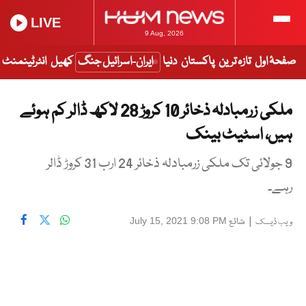
LIVE
9 Aug, 2026
صفحۂ اول
تازہ ترین
پاکستان
دنیا
ایران-اسرائیل جنگ
کھیل
انٹرٹینمنٹ
ملکی زرمبادلہ ذخائر 10 کروڑ 28 لاکھ ڈالر کم ہوئے
ہیں، اسٹیٹ بینک
9 جولائی تک ملکی زرمبادلہ ذخائر 24 ارب 31 کروڑ ڈالر
رہے۔
|
شائع
July 15, 2021 9:08 PM
ویب ڈیسک