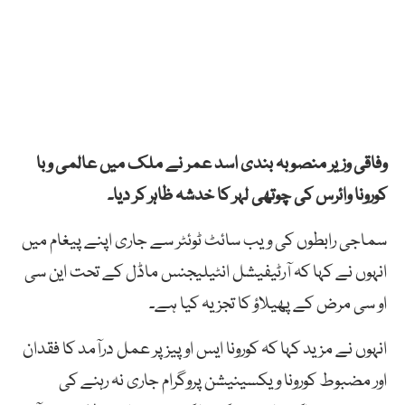
وفاقی وزیر منصوبہ بندی اسد عمر نے ملک میں عالمی وبا
کورونا وائرس کی چوتھی لہر کا خدشہ ظاہر کر دیا۔
سماجی رابطوں کی ویب سائٹ ٹوئٹر سے جاری اپنے پیغام میں
انہوں نے کہا کہ آرٹیفیشل انٹیلیجنس ماڈل کے تحت این سی
او سی مرض کے پھیلاؤ کا تجزیہ کیا ہے۔
انہوں نے مزید کہا کہ کورونا ایس او پیز پر عمل درآمد کا فقدان
اور مضبوط کورونا ویکسینیشن پروگرام جاری نہ رہنے کی