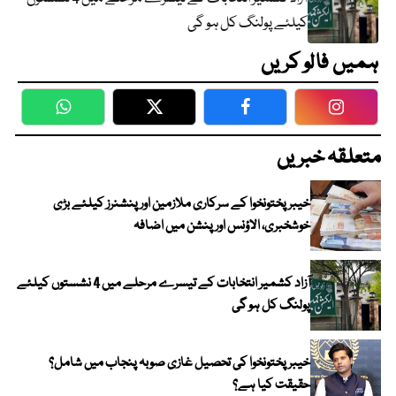
کیلئے پولنگ کل ہو گی
ہمیں فالو کریں
WhatsApp
Twitter
Facebook
Faceboo
متعلقہ خبریں
خیبرپختونخوا کے سرکاری ملازمین اور پنشنرز کیلئے بڑی
خوشخبری، الاؤنس اور پنشن میں اضافہ
آزاد کشمیر انتخابات کے تیسرے مرحلے میں 4 نشستوں کیلئے
پولنگ کل ہو گی
خیبر پختونخوا کی تحصیل غازی صوبہ پنجاب میں شامل؟
حقیقت کیا ہے؟