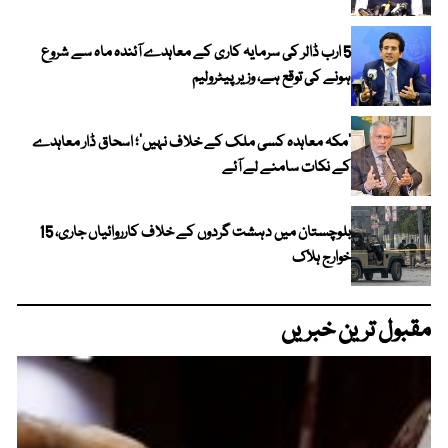
5 ارب ڈالر کی سرمایہ کاری کے معاہدے آئندہ ماہ سے شروع
ہونے کی توقع ہے، وزیر پیٹرولیم
‘مکہ معاہدہ کسی ملک کے خلاف نہیں’؛ اسحاق ڈار معاہدے
کے نکات سامنے لے آئے
بلوچستان میں دہشت گردوں کے خلاف کارروائیاں جاری، 15
خوارج ہلاک
مقبول ترین خبریں