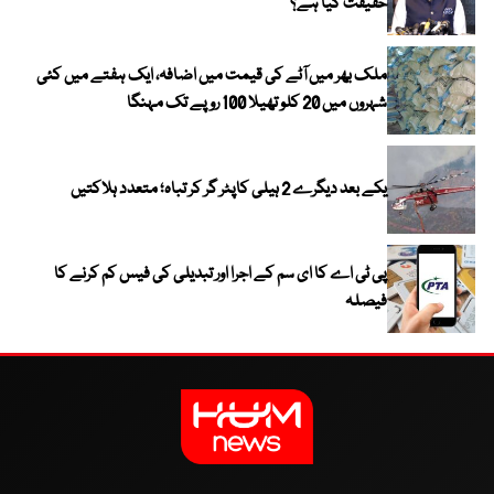
حقیقت کیا ہے؟
ملک بھر میں آٹے کی قیمت میں اضافہ، ایک ہفتے میں کئی
شہروں میں 20 کلو تھیلا 100 روپے تک مہنگا
یکے بعد دیگرے 2 ہیلی کاپٹر گر کر تباہ؛ متعدد ہلاکتیں
پی ٹی اے کا ای سم کے اجرا اور تبدیلی کی فیس کم کرنے کا
فیصلہ