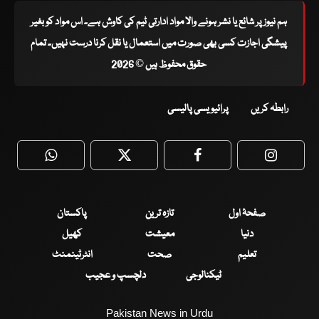
ہم نیوز پر شائع یا نشر ہونے والا مواد ادارتی ٹیم کی کاوش ہے۔ اس مواد کو بغیر
پیشگی اجازت کسی بھی صورت میں استعمال یا نقل کرنا درست نہیں۔ تمام
حقوق محفوظ ہیں © 2026
رابطہ کریں
پرائیویسی پالیسی
WhatsApp
Twitter
Facebook
Faceboo
صفحۂ اول
تازہ ترین
پاکستان
دنیا
معیشت
کھیل
تعلیم
صحت
انٹرٹینمنٹ
ٹیکنالوجی
دلچسپ و عجیب
Pakistan News in Urdu