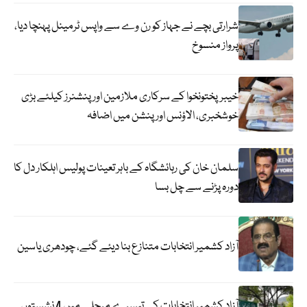
شرارتی بچے نے جہاز کو رن وے سے واپس ٹرمینل پہنچا دیا،
پرواز منسوخ
خیبرپختونخوا کے سرکاری ملازمین اور پنشنرز کیلئے بڑی
خوشخبری، الاؤنس اور پنشن میں اضافہ
سلمان خان کی رہائشگاہ کے باہر تعینات پولیس اہلکار دل کا
دورہ پڑنے سے چل بسا
آزاد کشمیر انتخابات متنازع بنا دیئے گئے، چودھری یاسین
آزاد کشمیر انتخابات کے تیسرے مرحلے میں 4 نشستوں