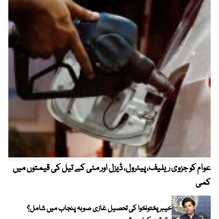
عوام کو جزوی ریلیف، پیٹرول، ڈیزل اور مٹی کے تیل کی قیمتوں میں
4 روز میں سونے کی قیمت میں بڑا اضافہ
کمی
خیبر پختونخوا کی تحصیل غازی صوبہ پنجاب میں شامل؟