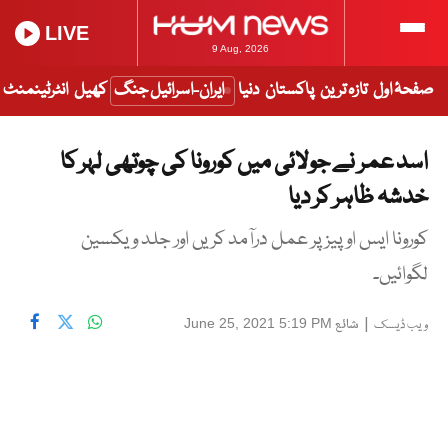
LIVE
9 Aug, 2026
صفحۂ اول
تازہ ترین
پاکستان
دنیا
ایران-اسرائیل جنگ
کھیل
انٹرٹینمنٹ
اسد عمر نے جولائی میں کورونا کی چوتھی لہر کا
خدشہ ظاہر کر دیا
کورونا ایس او پیز پر عمل درآمد کریں اور جلد ویکسین
لگوائیں۔
|
شائع
June 25, 2021 5:19 PM
ویب ڈیسک