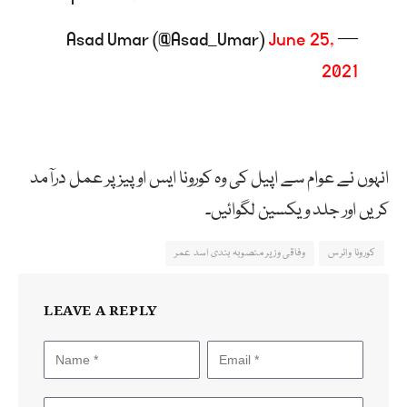
June 25,
— Asad Umar (@Asad_Umar)
2021
انہوں نے عوام سے اپیل کی وہ کورونا ایس او پیز پر عمل درآمد
کریں اور جلد ویکسین لگوائیں۔
کورونا وائرس
وفاقی وزیر منصوبہ بندی اسد عمر
LEAVE A REPLY