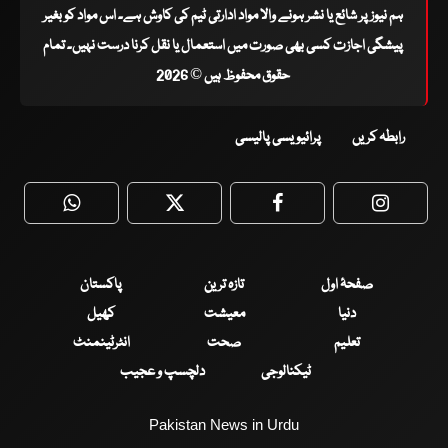
ہم نیوز پر شائع یا نشر ہونے والا مواد ادارتی ٹیم کی کاوش ہے۔ اس مواد کو بغیر
پیشگی اجازت کسی بھی صورت میں استعمال یا نقل کرنا درست نہیں۔ تمام
حقوق محفوظ ہیں © 2026
رابطہ کریں
پرائیویسی پالیسی
WhatsApp
Twitter
Facebook
Faceboo
صفحۂ اول
تازہ ترین
پاکستان
دنیا
معیشت
کھیل
تعلیم
صحت
انٹرٹینمنٹ
ٹیکنالوجی
دلچسپ و عجیب
Pakistan News in Urdu