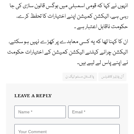
انہوں نے کہا کہ قومی
اسمبلی
میں
بوگس
قانون
سازی
کی
جا
رہی
ہے
،
الیکشن
کمیشن
اپنے
اختیارات
کا
تحفظ
کرے
،
حکومت
ناقابل
اعتبار
ہے
۔
ان
کا کہنا تھا
کہ
یہ
کسی
معاہدے
پر
کھڑے
نہیں
ہو
سکتے،
الیکشن
چرانے
کیلئے
الیکشن
کمیشن
کے
اختیارات
حکومت
نے
اپنے
پاس
لے
لیے
ہیں۔
آل پارٹیز کانفرنس
پاکستان مسلم لیگ ن
LEAVE A REPLY