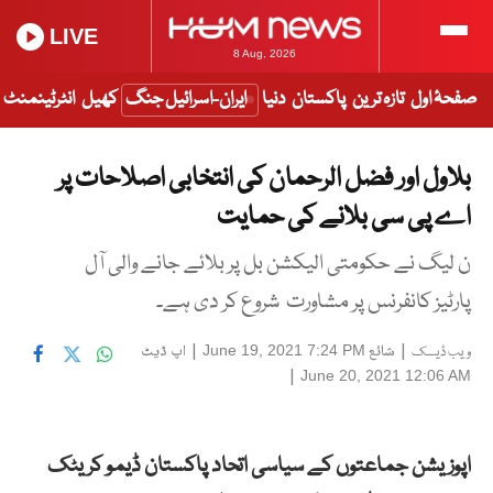
LIVE
8 Aug, 2026
صفحۂ اول
تازہ ترین
پاکستان
دنیا
ایران-اسرائیل جنگ
کھیل
انٹرٹینمنٹ
بلاول اور فضل الرحمان کی انتخابی اصلاحات پر
اے پی سی بلانے کی حمایت
ن لیگ نے حکومتی الیکشن بل پر بلائے جانے والی آل
پارٹیز کانفرنس پر مشاورت شروع کر دی ہے۔
|
شائع
|
اپ ڈیٹ
June 19, 2021 7:24 PM
ویب ڈیسک
|
June 20, 2021 12:06 AM
اپوزیشن جماعتوں کے سیاسی اتحاد پاکستان ڈیمو کریٹک