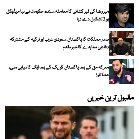
میر رضا کی قبر کشائی کا معاملہ، سندھ حکومت نے نیا میڈیکل
بورڈ تشکیل دے دیا
صدر مملکت کا پاکستان، سعودی عرب اور ترکیہ کے مشترکہ
دفاعی معاہدے کا خیرمقدم
معرکہ حق کے بعد پاکستان کو ایک کے بعد ایک کامیابی ملی،
عطا تارڑ
مقبول ترین خبریں