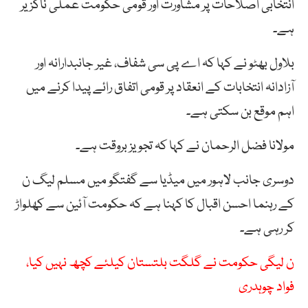
انتخابی
اصلاحات
پر
مشاورت
اور
قومی
حکومت
عملی
ناگزیر
ہے۔
بلاول
بھٹو
نے
کہا
کہ
اے
پی
سی
شفاف،
غیر
جانبدارانہ
اور
آزادانہ
انتخابات
کے
انعقاد
پر
قومی
اتفاق
رائے
پیدا
کرنے
میں
اہم
موقع
بن
سکتی
ہے۔
مولانا فضل
الرحمان
نے
کہا
کہ
تجویز
بروقت
ہے۔
دوسری جانب لاہور میں میڈیا سے گفتگو میں مسلم
لیگ
ن
کے
رہنما
احسن
اقبال
کا
کہنا
ہے
کہ
حکومت
آئین
سے
کھلواڑ
کر
رہی
ہے۔
ن لیگی حکومت نے گلگت بلتستان کیلئے کچھ نہیں کیا،
فواد چوہدری