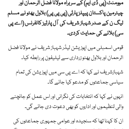
موومنٹ (پی ڈی ایم) کے سربراہ مولانا فضل الرحمان اور
چیئرمین پاکستان پیپلز پارٹی (پی پی پی) بلاول بھٹو نے مسلم
لیگ ن کے صدر شہباز شریف کی
آل
پارٹیز
کانفرنس (
اے پی
سی) بلانے کی حمایت کردی۔
قومی اسمبلی میں اپوزیشن لیڈر شہباز شریف نے مولانا فضل
الرحمان اور بلاول بھٹو زرداری سے ٹیلیفون پر رابطہ کیا۔
شہبازشریف
نے
کہا
کہ
اے
پی
سی
میں
اپوزیشن
کی
تمام
سیاسی
جماعتوں
کو
مدعو
کیا
جائے
گا۔
انہوں نے کہا کہ انتخابات
کی
نگرانی
اور
اس
عمل
کو
جانچنے
والی
تنظیموں
اور
اداروں
کو
بھی
دعوت
دی
جائے
گی۔
ان کا کہنا تھا کہ سنجیدہ
اور
عوامی
جمہوری
جماعتوں
کی