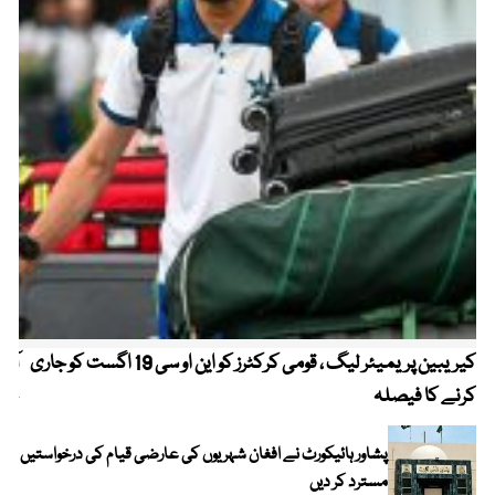
کیریبین پریمیئر لیگ ، قومی کرکٹرز کو این او سی 19 اگست کو جاری
آز
کرنے کا فیصلہ
چھی
پشاور ہائیکورٹ نے افغان شہریوں کی عارضی قیام کی درخواستیں
مسترد کر دیں