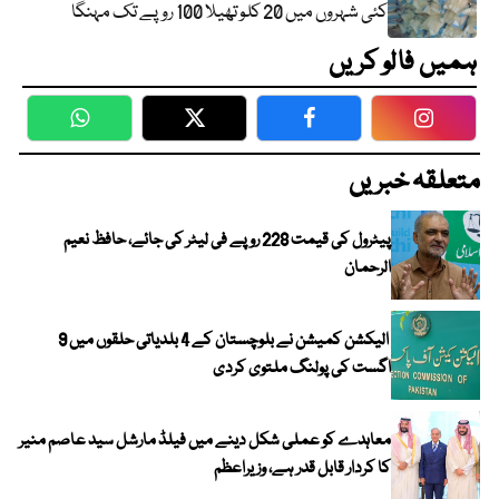
کئی شہروں میں 20 کلو تھیلا 100 روپے تک مہنگا
ہمیں فالو کریں
WhatsApp
Twitter
Facebook
Faceboo
متعلقہ خبریں
پیٹرول کی قیمت 228 روپے فی لیٹر کی جائے، حافظ نعیم
الرحمان
الیکشن کمیشن نے بلوچستان کے 4 بلدیاتی حلقوں میں 9
اگست کی پولنگ ملتوی کردی
معاہدے کو عملی شکل دینے میں فیلڈ مارشل سید عاصم منیر
کا کردار قابل قدر ہے، وزیراعظم