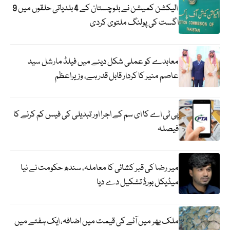
الیکشن کمیشن نے بلوچستان کے 4 بلدیاتی حلقوں میں 9
اگست کی پولنگ ملتوی کردی
معاہدے کو عملی شکل دینے میں فیلڈ مارشل سید
عاصم منیر کا کردار قابل قدر ہے، وزیراعظم
پی ٹی اے کا ای سم کے اجرا اور تبدیلی کی فیس کم کرنے کا
فیصلہ
میر رضا کی قبر کشائی کا معاملہ، سندھ حکومت نے نیا
میڈیکل بورڈ تشکیل دے دیا
ملک بھر میں آٹے کی قیمت میں اضافہ، ایک ہفتے میں