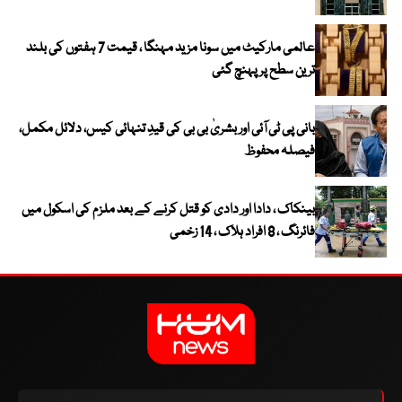
عالمی مارکیٹ میں سونا مزید مہنگا ، قیمت 7 ہفتوں کی بلند
ترین سطح پر پہنچ گئی
بانی پی ٹی آئی اور بشریٰ بی بی کی قیدِ تنہائی کیس، دلائل مکمل،
فیصلہ محفوظ
بینکاک ، دادا اور دادی کو قتل کرنے کے بعد ملزم کی اسکول میں
فائرنگ ، 8 افراد ہلاک ، 14 زخمی